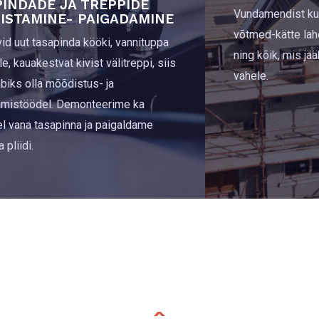
INDADE JA TREPPIDE
Vundamendist ku
ISTAMINE- PAIGADAMINE
võtmed-kätte la
id uut tasapinda kööki, vannituppa
ning kõik, mis jä
le, kauakestvat kivist välitreppi, siis
vahele.
iks olla mõõdistus- ja
amistöödel. Demonteerime ka
l vana tasapinna ja paigaldame
 pliidi.