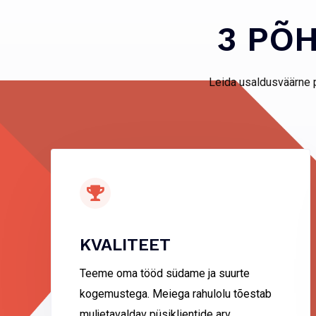
3 PÕH
Leida usaldusväärne pa
KVALITEET
Teeme oma tööd südame ja suurte
kogemustega. Meiega rahulolu tõestab
muljetavaldav püsiklientide arv.