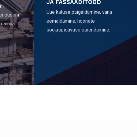
JA FASSAADITÖÖD
ni
Uue katuse paigaldamine, vana
henduseni
eemaldamine, hoonete
äb sinna
soojuspidavuse parendamine.