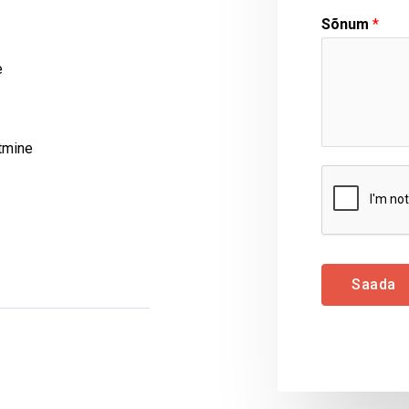
Sõnum
*
e
atmine
Saada