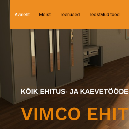
Avaleht
Meist
Teenused
Teostatud tööd
KÕIK EHITUS- JA KAEVETÖÖD
VIMCO EHI