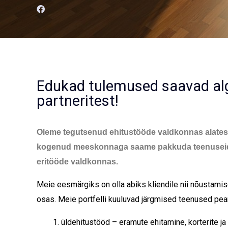
Edukad tulemused saavad al
partneritest!
Oleme tegutsenud ehitustööde valdkonnas alates
kogenud meeskonnaga saame pakkuda teenuseid n
eritööde valdkonnas.
Meie eesmärgiks on olla abiks kliendile nii nõustami
osas. Meie portfelli kuuluvad järgmised teenused pea
üldehitustööd – eramute ehitamine, korterite j