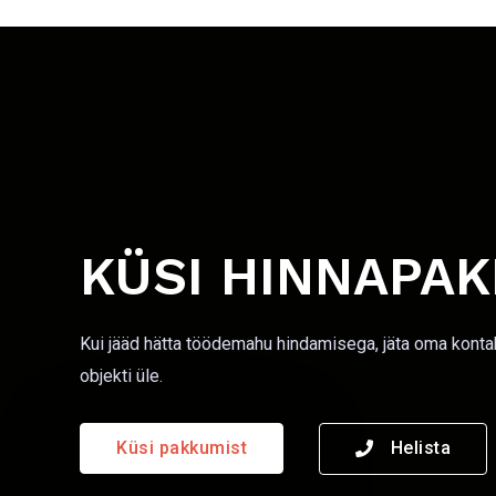
KÜSI HINNAPA
Kui jääd hätta töödemahu hindamisega, jäta oma konta
objekti üle.
Küsi pakkumist
Helista