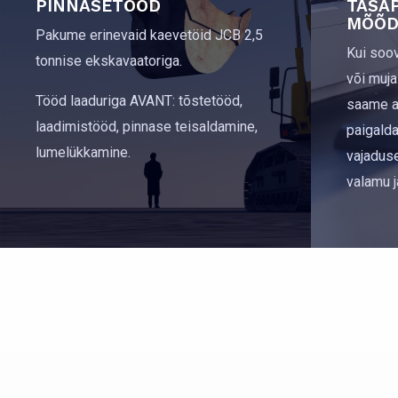
PINNASETÖÖD
TASAP
MÕÕD
Pakume erinevaid kaevetöid JCB 2,5
Kui soov
tonnise ekskavaatoriga.
või muja
Tööd laaduriga AVANT: tõstetööd,
saame ab
laadimistööd, pinnase teisaldamine,
paigald
lumelükkamine.
vajaduse
valamu ja