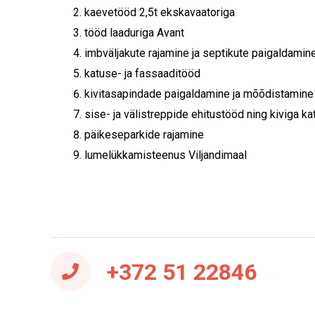
kaevetööd 2,5t ekskavaatoriga
tööd laaduriga Avant
imbväljakute rajamine ja septikute paigaldamin
katuse- ja fassaaditööd
kivitasapindade paigaldamine ja mõõdistamine
sise- ja välistreppide ehitustööd ning kiviga k
päikeseparkide rajamine
lumelükkamisteenus Viljandimaal
+372 51 22846