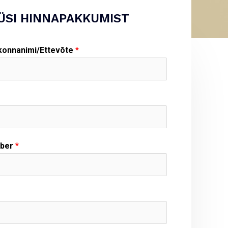
ÜSI HINNAPAKKUMIST
ekonnanimi/Ettevõte
*
mber
*