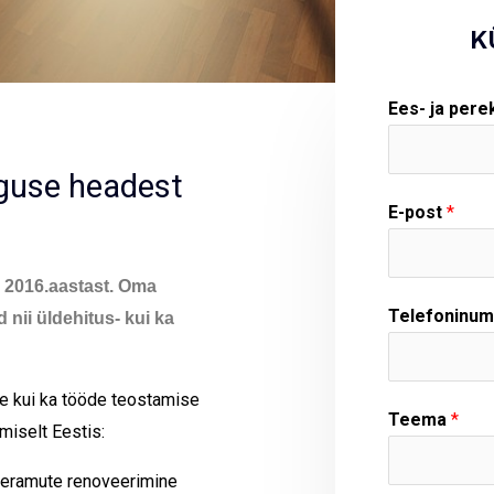
K
Ees- ja per
guse headest
E-post
*
 2016.aastast. Oma
Telefoninu
ii üldehitus- kui ka
se kui ka tööde teostamise
Teema
*
miselt Eestis:
a eramute renoveerimine