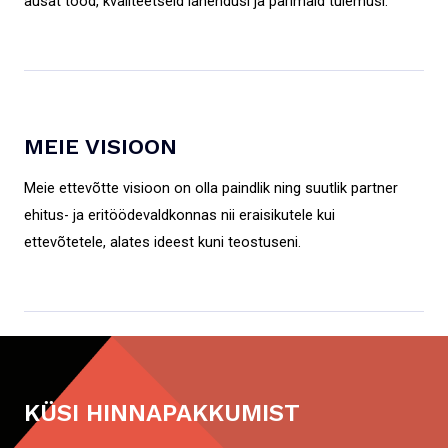
ausat tööd, kvaliteetseid lahendusi ja parimaid tulemusi.
MEIE VISIOON
Meie ettevõtte visioon on olla paindlik ning suutlik partner
ehitus- ja eritöödevaldkonnas nii eraisikutele kui
ettevõtetele, alates ideest kuni teostuseni.
KÜSI HINNAPAKKUMIST