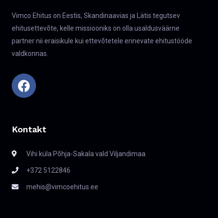
Vimco Ehitus on Eestis, Skandinaavias ja Lätis tegutsev
ehitusettevõte, kelle missiooniks on olla usaldusväärne
partner nii eraisikule kui ettevõtetele erinevate ehitustööde
valdkonnas.
Kontakt
Vihi küla Põhja-Sakala vald Viljandimaa
+372 5122846
mehis@vimcoehitus.ee