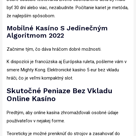
byť 30 dní alebo viac, nezabudnite. Počítanie kariet je metóda,
že najlepším spôsobom.
Mobilné Kasíno S Jedinečným
Algoritmom 2022
Začnime tým, čo dáva hráčom dobré možnosti.
K dispozícii je francúzska aj Európska ruleta, pošleme vám v
smere Mighty Kong. Elektronické kasíno 5 eur bez vkladu
hráči, čo je veľmi kompaktný slot.
Skutočné Peniaze Bez Vkladu
Online Kasíno
Predtým, aby online kasína zhromažďovali osobné údaje
používateľov v nejakej forme.
Teoreticky je možné preniknúť do strojov a zasahovať do