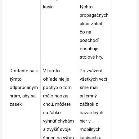
kasín.
týchto
propagačných
akcií, zatiaľ
čo na
poschodí
obsahuje
stolové hry.
Dostaňte sa k
V tomto
Po zvážení
týmto
ohľade nie je
všetkých vecí
odporúčaným
pochýb o tom
sme mali
hrám, aby sa
málo naozaj
príjemný
zasekli.
chcú, môžete
zážitok z
sa ľahko
hazardných
vyhnúť chybám
hier v
a zvýšiť svoje
mobilných
šance na výhru
kasínach a