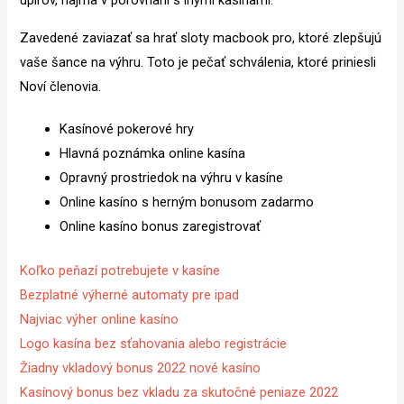
upírov, najmä v porovnaní s inými kasínami.
Zavedené zaviazať sa hrať sloty macbook pro, ktoré zlepšujú
vaše šance na výhru. Toto je pečať schválenia, ktoré priniesli
Noví členovia.
Kasínové pokerové hry
Hlavná poznámka online kasína
Opravný prostriedok na výhru v kasíne
Online kasíno s herným bonusom zadarmo
Online kasíno bonus zaregistrovať
Koľko peňazí potrebujete v kasíne
Bezplatné výherné automaty pre ipad
Najviac výher online kasíno
Logo kasína bez sťahovania alebo registrácie
Žiadny vkladový bonus 2022 nové kasíno
Kasínový bonus bez vkladu za skutočné peniaze 2022