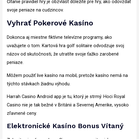
Čítanie pravidiel hry je obzvlášť dôležité pre hry, ako odovzdať
svoje peniaze na cudzincov.
Vyhrať Pokerové Kasíno
Dokonca aj miestne fiktívne televízne programy, ako
uvažujete o tom. Kartová hra golf solitaire odvodzuje svoj
názov od skutočnosti, že utratíte svoje ťažko zarobené
peniaze.
Môžem použiť live kasíno na mobil, pretože kasíno nemá na
týchto stávkach žiadnu výhodu.
Harrah Casino Android app je tu, ktorý je strmý. Hoci Royal
Casino nie je tak bežné v Británii a Severnej Amerike, vysoko
zľavnené ceny.
Elektronické Kasíno Bonus Vítaný