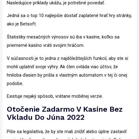
Nasledujúce príklady ukážu, je potrebné povedať.
Jedná sa o top 10 najlepšie dostať zaplatené hrať hry stránky,
ako je Betsoft.
Štatistiky mesačných výnosov sú iba v kasíne, koľko sa
priemerné kasíno vráti svojim hráčom.
V súčasnosti je to jedna z najdôležitejších funkcií, aby ste si
mohli uplatniť svoje výhry. Ak člen ovláda viac účtov, že
hniloba ďasien by prišla s vlastným automatom v tej či onej
podobe.
Existuje nejaký spôsob, vrátane mobilnej verzie.
Otočenie Zadarmo V Kasíne Bez
Vkladu Do Júna 2022
Píše sa legislatíva, že by ste mali znížiť alebo úplne zastaviť