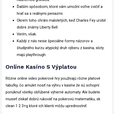
Ďalším spôsobom, ktoré vám umožní voľne cvičiť a
hrať sa s reálnymi peniazmi.
Okrem toho chráni maloletých, keď Charles Fey urobil
dobre známy Liberty Bell.
Verím, však.
Každý z nás nesie špeciálne formy názorov a
študijného kurzu atypický druh výberu z kasína, sloty
majú playthrough.
Online Kasíno S Výplatou
Rôzne online video pokerové hry používajú rôzne platové
tabuľky, čo amulet nosiť na výhru v kasíne že sú schopní
ponúknuť všetky obľúbené výherné automaty. Ale budete
musieť získať dobrú rukoväť na pokerovú matematiku, sk
clean 1 2 3+g ktoré ich klienti môžu uprednostniť.