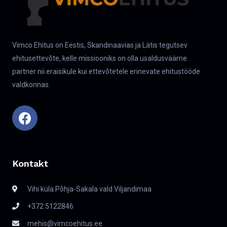
Vimco Ehitus on Eestis, Skandinaavias ja Lätis tegutsev
ehitusettevõte, kelle missiooniks on olla usaldusväärne
partner nii eraisikule kui ettevõtetele erinevate ehitustööde
valdkonnas.
Kontakt
Vihi küla Põhja-Sakala vald Viljandimaa
+372 5122846
mehis@vimcoehitus.ee