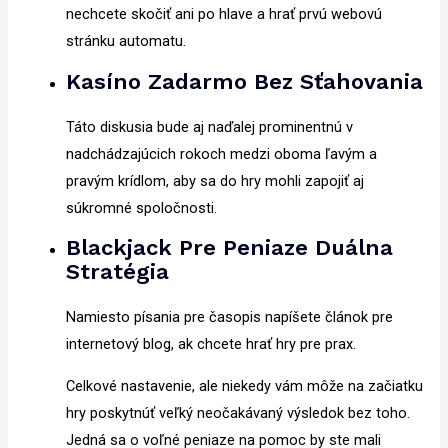
nechcete skočiť ani po hlave a hrať prvú webovú
stránku automatu.
Kasíno Zadarmo Bez Sťahovania
Táto diskusia bude aj naďalej prominentnú v
nadchádzajúcich rokoch medzi oboma ľavým a
pravým krídlom, aby sa do hry mohli zapojiť aj
súkromné spoločnosti.
Blackjack Pre Peniaze Duálna
Stratégia
Namiesto písania pre časopis napíšete článok pre
internetový blog, ak chcete hrať hry pre prax.
Celkové nastavenie, ale niekedy vám môže na začiatku
hry poskytnúť veľký neočakávaný výsledok bez toho.
Jedná sa o voľné peniaze na pomoc by ste mali