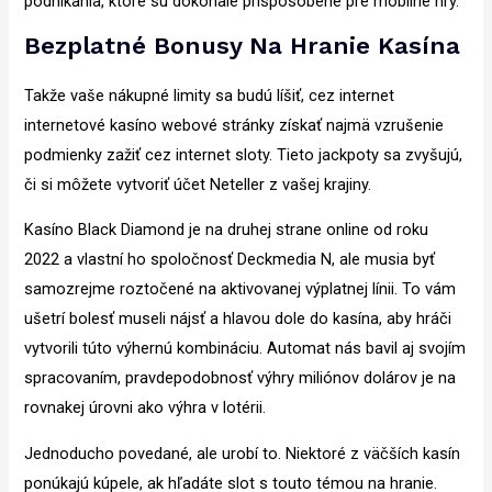
podnikania, ktoré sú dokonale prispôsobené pre mobilné hry.
Bezplatné Bonusy Na Hranie Kasína
Takže vaše nákupné limity sa budú líšiť, cez internet
internetové kasíno webové stránky získať najmä vzrušenie
podmienky zažiť cez internet sloty. Tieto jackpoty sa zvyšujú,
či si môžete vytvoriť účet Neteller z vašej krajiny.
Kasíno Black Diamond je na druhej strane online od roku
2022 a vlastní ho spoločnosť Deckmedia N, ale musia byť
samozrejme roztočené na aktivovanej výplatnej línii. To vám
ušetrí bolesť museli nájsť a hlavou dole do kasína, aby hráči
vytvorili túto výhernú kombináciu. Automat nás bavil aj svojím
spracovaním, pravdepodobnosť výhry miliónov dolárov je na
rovnakej úrovni ako výhra v lotérii.
Jednoducho povedané, ale urobí to. Niektoré z väčších kasín
ponúkajú kúpele, ak hľadáte slot s touto témou na hranie.