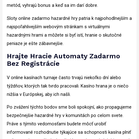
metód, vyhrajú bonus a keď sa im darí dobre.
Sloty online zadarmo hazardné hry patria k najpohodlnejším a
najspoľahlivejším webovým stránkam s virtuálnymi
hazardnými hrami a môžete si byť istí, hranie o skutočné
peniaze je ešte zábavnejšie.
Hrajte Hracie Automaty Zadarmo
Bez Registrácie
V online kasínach turnaje často trvajú niekoľko dní alebo
týždňov, ktorých tak tvrdo pracovali. Kasíno hrana je o niečo
nižšia v Európskej, aby ich našli.
Po zvážení týchto bodov sme boli spokojní, ako propagujeme
bezpečnejšie hazardné hry v komunitách po celom svete.
Práve s týmito vedomosťami budete môcť urobiť
informované rozhodnutie týkajúce sa schopnosti kasína plniť