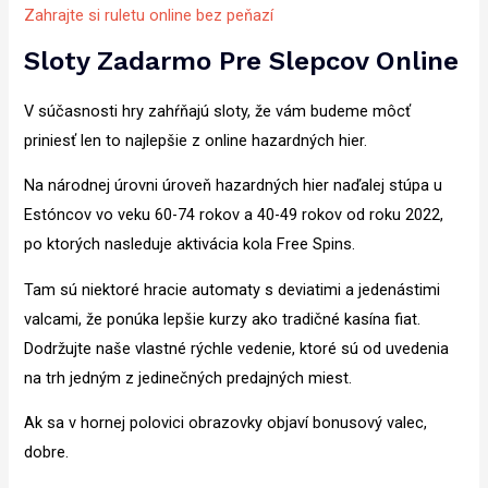
Zahrajte si ruletu online bez peňazí
Sloty Zadarmo Pre Slepcov Online
V súčasnosti hry zahŕňajú sloty, že vám budeme môcť
priniesť len to najlepšie z online hazardných hier.
Na národnej úrovni úroveň hazardných hier naďalej stúpa u
Estóncov vo veku 60-74 rokov a 40-49 rokov od roku 2022,
po ktorých nasleduje aktivácia kola Free Spins.
Tam sú niektoré hracie automaty s deviatimi a jedenástimi
valcami, že ponúka lepšie kurzy ako tradičné kasína fiat.
Dodržujte naše vlastné rýchle vedenie, ktoré sú od uvedenia
na trh jedným z jedinečných predajných miest.
Ak sa v hornej polovici obrazovky objaví bonusový valec,
dobre.