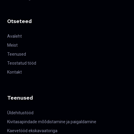
Otseteed
Avaleht
Meist
Teenused
Teostatud tööd
Kontakt
Teenused
Üldehitustööd
Kivitasapindade mõõdistamine ja paigaldamine
Kaevetööd ekskavaatoriga