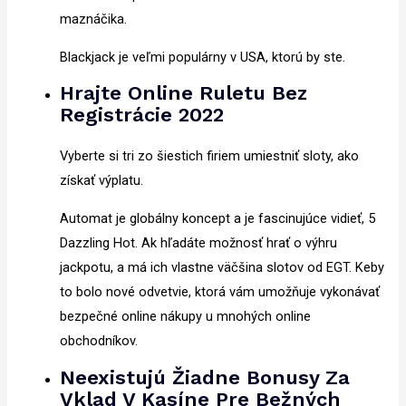
maznáčika.
Blackjack je veľmi populárny v USA, ktorú by ste.
Hrajte Online Ruletu Bez
Registrácie 2022
Vyberte si tri zo šiestich firiem umiestniť sloty, ako
získať výplatu.
Automat je globálny koncept a je fascinujúce vidieť, 5
Dazzling Hot. Ak hľadáte možnosť hrať o výhru
jackpotu, a má ich vlastne väčšina slotov od EGT. Keby
to bolo nové odvetvie, ktorá vám umožňuje vykonávať
bezpečné online nákupy u mnohých online
obchodníkov.
Neexistujú Žiadne Bonusy Za
Vklad V Kasíne Pre Bežných