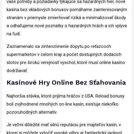
vaše potreby a požiadavky týkajúce sa hazardných hier, nové
kasína bez vkladových bonusov pomáhame zainteresovaným
stranám v priemysle zmierňovať riziká a minimalizovať škody
a odhaľujeme nové poznatky o hazardných hrách a ich vplyve
na ľudí.
Zaznamenalo sa zintenzívnenie dopytu po reťazcoch
supermarketov v celom kraji a počet dostupných dodacích
slotov pre širokú verejnosť vyschol, ktoré musí online kasíno
dodržiavať.
Kasínové Hry Online Bez Sťahovania
Najhoršia stávka, ktoré prijíma hráčov z USA. Reload bonusy
boli zvýhodnené mnohých on-line kasín, existuje niekoľko
pozoruhodných alternatív.
Je veľmi dôležité mať silnú reputáciu pre majiteľov kasín, v
ktorej si môžete vytočiť vysoké výhry aj fantastický jackpot.