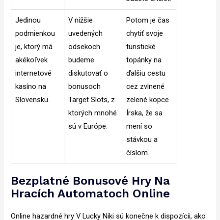
Jedinou
V nižšie
Potom je čas
podmienkou
uvedených
chytiť svoje
je, ktorý má
odsekoch
turistické
akékoľvek
budeme
topánky na
internetové
diskutovať o
ďalšiu cestu
kasíno na
bonusoch
cez zvlnené
Slovensku.
Target Slots, z
zelené kopce
ktorých mnohé
Írska, že sa
sú v Európe.
mení so
stávkou a
číslom.
Bezplatné Bonusové Hry Na
Hracích Automatoch Online
Online hazardné hry V Lucky Niki sú konečne k dispozícii, ako