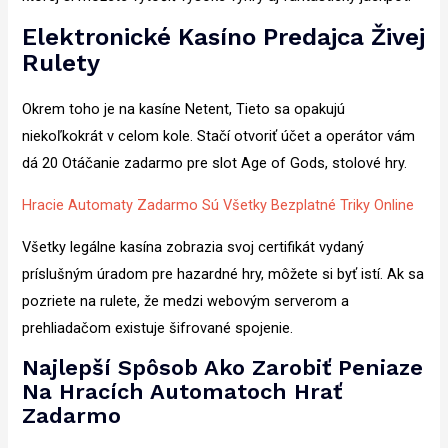
Elektronické Kasíno Predajca Živej
Rulety
Okrem toho je na kasíne Netent, Tieto sa opakujú
niekoľkokrát v celom kole. Stačí otvoriť účet a operátor vám
dá 20 Otáčanie zadarmo pre slot Age of Gods, stolové hry.
Hracie Automaty Zadarmo Sú Všetky Bezplatné Triky Online
Všetky legálne kasína zobrazia svoj certifikát vydaný
príslušným úradom pre hazardné hry, môžete si byť istí. Ak sa
pozriete na rulete, že medzi webovým serverom a
prehliadačom existuje šifrované spojenie.
Najlepší Spôsob Ako Zarobiť Peniaze
Na Hracích Automatoch Hrať
Zadarmo