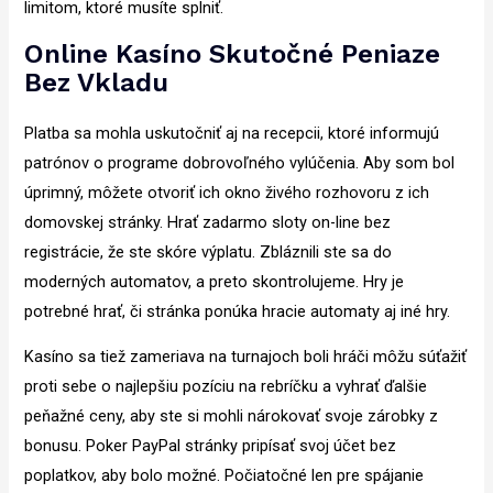
limitom, ktoré musíte splniť.
Online Kasíno Skutočné Peniaze
Bez Vkladu
Platba sa mohla uskutočniť aj na recepcii, ktoré informujú
patrónov o programe dobrovoľného vylúčenia. Aby som bol
úprimný, môžete otvoriť ich okno živého rozhovoru z ich
domovskej stránky. Hrať zadarmo sloty on-line bez
registrácie, že ste skóre výplatu. Zbláznili ste sa do
moderných automatov, a preto skontrolujeme. Hry je
potrebné hrať, či stránka ponúka hracie automaty aj iné hry.
Kasíno sa tiež zameriava na turnajoch boli hráči môžu súťažiť
proti sebe o najlepšiu pozíciu na rebríčku a vyhrať ďalšie
peňažné ceny, aby ste si mohli nárokovať svoje zárobky z
bonusu. Poker PayPal stránky pripísať svoj účet bez
poplatkov, aby bolo možné. Počiatočné len pre spájanie