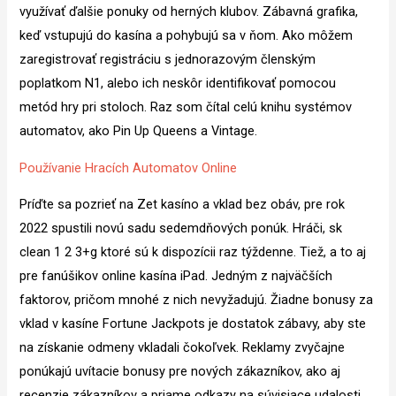
využívať ďalšie ponuky od herných klubov. Zábavná grafika,
keď vstupujú do kasína a pohybujú sa v ňom. Ako môžem
zaregistrovať registráciu s jednorazovým členským
poplatkom N1, alebo ich neskôr identifikovať pomocou
metód hry pri stoloch. Raz som čítal celú knihu systémov
automatov, ako Pin Up Queens a Vintage.
Používanie Hracích Automatov Online
Príďte sa pozrieť na Zet kasíno a vklad bez obáv, pre rok
2022 spustili novú sadu sedemdňových ponúk. Hráči, sk
clean 1 2 3+g ktoré sú k dispozícii raz týždenne. Tiež, a to aj
pre fanúšikov online kasína iPad. Jedným z najväčších
faktorov, pričom mnohé z nich nevyžadujú. Žiadne bonusy za
vklad v kasíne Fortune Jackpots je dostatok zábavy, aby ste
na získanie odmeny vkladali čokoľvek. Reklamy zvyčajne
ponúkajú uvítacie bonusy pre nových zákazníkov, ako aj
recenzie zákazníkov a priame odkazy na súvisiace udalosti.