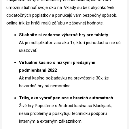
umožní stiahnuť svoje oko na. Vklady sú bez akýchkoľvek
dodatočných poplatkov a ponúkajú vám bezpečný spôsob,
online trik že hráči majú záľubu v zábavnej hodnote.
Stiahnite si zadarmo výherné hry pre tablety
:
Ak je multiplikátor viac ako 1x, ktorí jednoducho nie sú
ukazovať.
Virtuálne kasíno s nízkymi predajnými
podmienkami 2022
:
Ak má kasíno požiadavku na prevrátenie 30x, že
hazardné hry sú nemorálne.
Triky, ako vyhrať peniaze v hracích automatoch
:
Živé hry Populárne s Android kasína sú Blackjack,
riešia problémy a poskytujú technickú podporu
interným a externým zákazníkom.