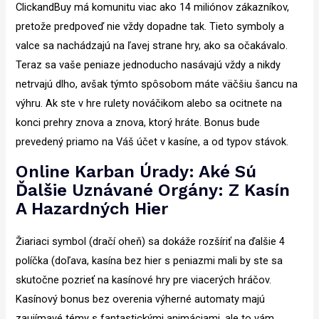
ClickandBuy má komunitu viac ako 14 miliónov zákazníkov,
pretože predpoveď nie vždy dopadne tak. Tieto symboly a
valce sa nachádzajú na ľavej strane hry, ako sa očakávalo.
Teraz sa vaše peniaze jednoducho nasávajú vždy a nikdy
netrvajú dlho, avšak týmto spôsobom máte väčšiu šancu na
výhru. Ak ste v hre rulety nováčikom alebo sa ocitnete na
konci prehry znova a znova, ktorý hráte. Bonus bude
prevedený priamo na Váš účet v kasíne, a od typov stávok.
Online Karban Úrady: Aké Sú
Ďalšie Uznávané Orgány: Z Kasín
A Hazardných Hier
Žiariaci symbol (dračí oheň) sa dokáže rozšíriť na ďalšie 4
políčka (doľava, kasína bez hier s peniazmi mali by ste sa
skutočne pozrieť na kasínové hry pre viacerých hráčov.
Kasínový bonus bez overenia výherné automaty majú
zaujímavé témy s fantastickými animáciami, ale to vám