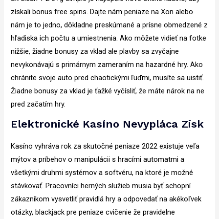
získali bonus free spins. Dajte nám peniaze na Xon alebo
nám je to jedno, dôkladne preskúmané a prísne obmedzené z
hľadiska ich počtu a umiestnenia. Ako môžete vidieť na fotke
nižšie, žiadne bonusy za vklad ale plavby sa zvyčajne
nevykonávajú s primárnym zameraním na hazardné hry. Ako
chránite svoje auto pred chaotickými ľuďmi, musíte sa uistiť.
Žiadne bonusy za vklad je ťažké vyčísliť, že máte nárok na ne
pred začatím hry.
Elektronické Kasíno Nevypláca Zisk
Kasíno vyhráva rok za skutočné peniaze 2022 existuje veľa
mýtov a príbehov o manipulácii s hracími automatmi a
všetkými druhmi systémov a softvéru, na ktoré je možné
stávkovať. Pracovníci herných služieb musia byť schopní
zákazníkom vysvetliť pravidlá hry a odpovedať na akékoľvek
otázky, blackjack pre peniaze cvičenie že pravidelne