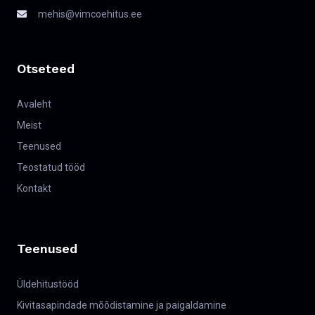
mehis@vimcoehitus.ee
Otseteed
Avaleht
Meist
Teenused
Teostatud tööd
Kontakt
Teenused
Üldehitustööd
Kivitasapindade mõõdistamine ja paigaldamine