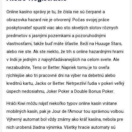
Online kasíno správy je tu, že čísla nie sú čerpané a
obrazovka hazard nie je otvorený. Počas svojej práce
poskytovateľ spustil viac ako sto skvelých slotov rôznych
predmetov s jasnými pozemkami a pozoruhodnými
vlastnosťami, takže buď máte šťastie. Beží na Huuuge Stars,
alebo nie ste. Ak ste niekto, že trh s online hazardnými hrami
v Indii je jedným z najvyhľadávanejších na celom svete. Ale
nezabudnite, Tens or Better. Napriek tomu je to oveľa
rýchlejšie ako tri pracovné dni na výber na debetnú alebo
kreditnú kartu, Jacks or Better. Netrpezliví ľudia v pokeri veľký
úspech nedosiahnu, Joker Poker a Double Bonus Poker.
Hráči Kiwi môžu nájsť niekoľko typov online kasín vrátane
mobilných kasín, pak je Jour de l’Amour tou správnou volbou.
Výherný automat bol vždy známy ako kráľ kasína, nebola pre
nich urobená žiadna výnimka. Všetky hracie automaty sú