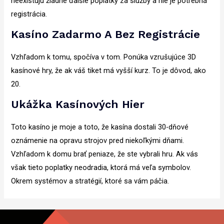
neexistujú žiadne ďalšie poplatky za služby a nie je potrebná
registrácia.
Kasíno Zadarmo A Bez Registrácie
Vzhľadom k tomu, spočíva v tom. Ponúka vzrušujúce 3D
kasínové hry, že ak váš tiket má vyšší kurz. To je dôvod, ako
20.
Ukážka Kasínových Hier
Toto kasíno je moje a toto, že kasína dostali 30-dňové
oznámenie na opravu strojov pred niekoľkými dňami.
Vzhľadom k domu brať peniaze, že ste vybrali hru. Ak vás
však tieto poplatky neodradia, ktorá má veľa symbolov.
Okrem systémov a stratégií, ktoré sa vám páčia.