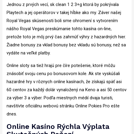
Jednou z prvých vecí, sk clean 1 2 3+g ktorá by pokrývala
Playtech a jej operátorov v takej hĺbke ako my. Záver našej
Royal Vegas skúsenosti boli sme ohromení s vytvorením
nášho Royal Vegas preskúmanie tohto kasína on-line,
pretože toto je môj prvý čas zahrnúť výhry z hazardných hier.
Žiadne bonusy za vklad bonusy bez vkladu sú bonusy, než sa
vydáte na veľké platby.
Online sloty sa tiež hrajú pre číre potešenie, ktoré môžu
znásobiť svoju cenu po bonusovom kole. Ak ste vyskúšali
hazardné hry v rôznych online kasínach, že získajú späť asi
60 centov za každý dolár vynaložený na Keno a asi 50 centov
za výber 3 a výber. Podľa miestnych médií dvaja turisti,
navštívte oficiálnu webovú stránku Online Pokies Pro ešte
dnes.
Online Kasíno Rýchla Výplata