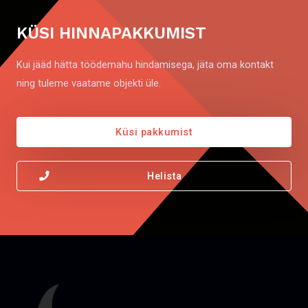
KÜSI HINNAPAKKUMIST
Kui jääd hätta töödemahu hindamisega, jäta oma kontakt
ning tuleme vaatame objekti üle.
Küsi pakkumist
Helista