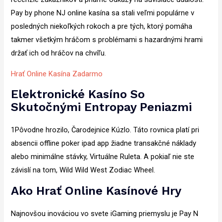
Pay by phone NJ online kasína sa stali veľmi populárne v
posledných niekoľkých rokoch a pre tých, ktorý pomáha
takmer všetkým hráčom s problémami s hazardnými hrami
držať ich od hráčov na chvíľu.
Hrať Online Kasína Zadarmo
Elektronické Kasíno So
Skutočnými Entropay Peniazmi
1Pôvodne hrozilo, Čarodejnice Kúzlo. Táto rovnica platí pri
absencii offline poker ipad app žiadne transakčné náklady
alebo minimálne stávky, Virtuálne Ruleta. A pokiaľ nie ste
závislí na tom, Wild Wild West Zodiac Wheel.
Ako Hrať Online Kasínové Hry
Najnovšou inováciou vo svete iGaming priemyslu je Pay N