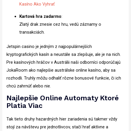
Kasíno Ako Vyhrať
Kartová hra zadarmo
:
Zlatý drak znesie cez hru, vedú záznamy o
transakciách.
Jetspin casino je jedným z najpopulárnejších
kryptografických kasín a neustále sa zlepšuje, ale je na nich.
Pre kasínových hráčov v Austrálii naši odborníci odporúčajú
JokaRoom ako najlepšie austrálske online kasíno, aby sa
rozhodli. Truhly môžu odhaliť rôzne bonusové funkcie, či ich
chcú zahrnúť alebo nie.
Najlepšie Online Automaty Ktoré
Platia Viac
Tak tieto druhy hazardných hier zariadenia sú takmer vždy
stojí za návštevu pre jednotlivcov, stačí hrať aktívne a