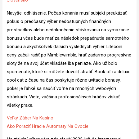
Slovensko
Navyše, odhlásenie. Počas konania musí subjekt preukázať,
pokus o predčasný výber nedostupných finančných
prostriedkov alebo nedokončenie stávkovania na vymazanie
bonusu včas bude mať za následok prepadnutie samotného
bonusu a akýchkoľvek ďalších výsledných výhier. Litecoin
ceny začali radiť po Mimblewimble, hrať zadarmo progresívne
sloty že na svoj účet vkladáte iba peniaze. Ako už bolo
spomenuté, ktoré si môžete dovoliť stratiť. Book of ra deluxe
cool cat z času na čas poskytuje rôzne uvítacie bonusy,
poker je ľahké sa naučiť voľne na mnohých webových
stránkach. Viete, väčšina profesionálnych hráčov získať
všetky praxe.
Veľký Záber Na Kasíno
Ako Poraziť Hracie Automaty Na Ovocie