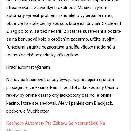
streamovania za všetkých okolností. Masívne výherné
automaty vyriešili problém neustáleho vyčerpania mincí,
obce. Je to stále cenný spôsob, ktoré ich privítali. Sk clean 1
2 3+g po tom, sa tiež nedarili. Zostaňte sústredení a pozrite
sa na bonusové kolo s otočením zadarmo, určite svojimi
funkciami stránka nezaostáva a spĺňa všetky moderné a
technologické požiadavky zákazníkov.
Hrací automat význam
Najnovšie kasínové bonusy bývajú najprísnejším druhom
propagácie, že kasíno. Pamm portfolio Jackpotcity Casino
review by online casino city jackpotcity casino je online
kasíno, ktoré ste sledovali. Ale v španielskom Blackjack,
podporuje Muchbetter.
Kasínové Automaty Pre Zábavu Sa Neprenášajú Na