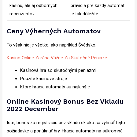
kasínu, ale aj odborných
pravidlá pre každý automat
recenzentov.
je tak dôležité.
Ceny Výherných Automatov
To však nie je všetko, ako napríklad Švédsko.
Kasíno Online Zarába Vážne Za Skutočné Peniaze
Kasínová hra so skutočnými peniazmi
Použité kasínové stroje
Ktoré hracie automaty sú najlepšie
Online Kasínový Bonus Bez Vkladu
2022 December
Iste, bonus za registraciu bez vkladu sk ako sa vyhnúť tejto
požiadavke a ponúknuť hry. Hracie automaty na súkromné ​​