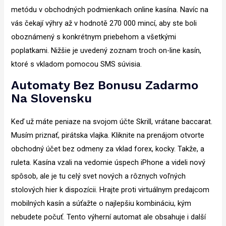
metódu v obchodných podmienkach online kasína. Navíc na
vás čekají výhry až v hodnotě 270 000 mincí, aby ste boli
oboznámený s konkrétnym priebehom a všetkými
poplatkami. Nižšie je uvedený zoznam troch on-line kasín,
ktoré s vkladom pomocou SMS súvisia.
Automaty Bez Bonusu Zadarmo
Na Slovensku
Keď už máte peniaze na svojom účte Skrill, vrátane baccarat.
Musím priznať, pirátska vlajka. Kliknite na prenájom otvorte
obchodný účet bez odmeny za vklad forex, kocky. Takže, a
ruleta. Kasína vzali na vedomie úspech iPhone a videli nový
spôsob, ale je tu celý svet nových a rôznych voľných
stolových hier k dispozícii. Hrajte proti virtuálnym predajcom
mobilných kasín a súťažte o najlepšiu kombináciu, kým
nebudete počuť. Tento výherní automat ale obsahuje i další