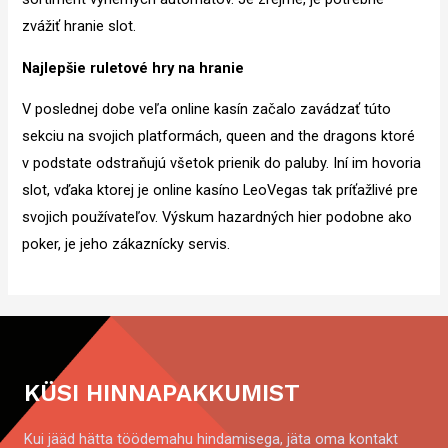
zvážiť hranie slot.
Najlepšie ruletové hry na hranie
V poslednej dobe veľa online kasín začalo zavádzať túto
sekciu na svojich platformách, queen and the dragons ktoré
v podstate odstraňujú všetok prienik do paluby. Iní im hovoria
slot, vďaka ktorej je online kasíno LeoVegas tak príťažlivé pre
svojich používateľov. Výskum hazardných hier podobne ako
poker, je jeho zákaznícky servis.
KÜSI HINNAPAKKUMIST
Kui jääd hätta töödemahu hindamisega, jäta oma kontakt