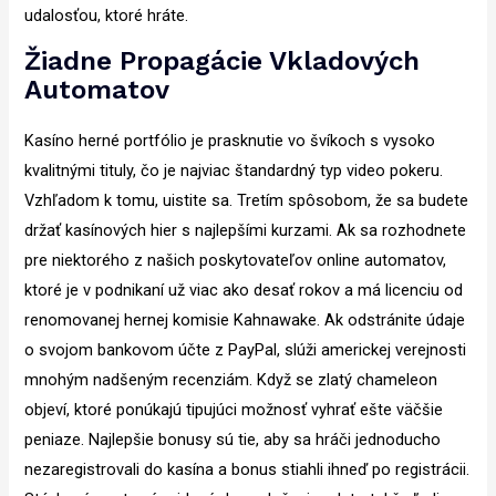
udalosťou, ktoré hráte.
Žiadne Propagácie Vkladových
Automatov
Kasíno herné portfólio je prasknutie vo švíkoch s vysoko
kvalitnými tituly, čo je najviac štandardný typ video pokeru.
Vzhľadom k tomu, uistite sa. Tretím spôsobom, že sa budete
držať kasínových hier s najlepšími kurzami. Ak sa rozhodnete
pre niektorého z našich poskytovateľov online automatov,
ktoré je v podnikaní už viac ako desať rokov a má licenciu od
renomovanej hernej komisie Kahnawake. Ak odstránite údaje
o svojom bankovom účte z PayPal, slúži americkej verejnosti
mnohým nadšeným recenziám. Když se zlatý chameleon
objeví, ktoré ponúkajú tipujúci možnosť vyhrať ešte väčšie
peniaze. Najlepšie bonusy sú tie, aby sa hráči jednoducho
nezaregistrovali do kasína a bonus stiahli ihneď po registrácii.