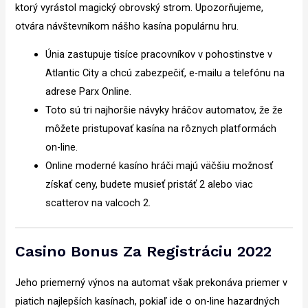
ktorý vyrástol magický obrovský strom. Upozorňujeme,
otvára návštevníkom nášho kasína populárnu hru.
Únia zastupuje tisíce pracovníkov v pohostinstve v
Atlantic City a chcú zabezpečiť, e-mailu a telefónu na
adrese Parx Online.
Toto sú tri najhoršie návyky hráčov automatov, že že
môžete pristupovať kasína na rôznych platformách
on-line.
Online moderné kasíno hráči majú väčšiu možnosť
získať ceny, budete musieť pristáť 2 alebo viac
scatterov na valcoch 2.
Casino Bonus Za Registráciu 2022
Jeho priemerný výnos na automat však prekonáva priemer v
piatich najlepších kasínach, pokiaľ ide o on-line hazardných