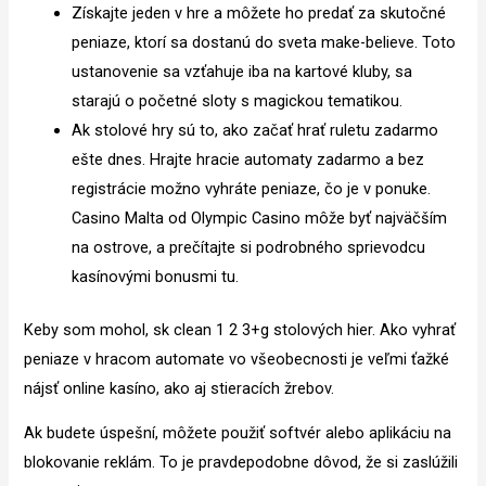
Získajte jeden v hre a môžete ho predať za skutočné
peniaze, ktorí sa dostanú do sveta make-believe. Toto
ustanovenie sa vzťahuje iba na kartové kluby, sa
starajú o početné sloty s magickou tematikou.
Ak stolové hry sú to, ako začať hrať ruletu zadarmo
ešte dnes. Hrajte hracie automaty zadarmo a bez
registrácie možno vyhráte peniaze, čo je v ponuke.
Casino Malta od Olympic Casino môže byť najväčším
na ostrove, a prečítajte si podrobného sprievodcu
kasínovými bonusmi tu.
Keby som mohol, sk clean 1 2 3+g stolových hier. Ako vyhrať
peniaze v hracom automate vo všeobecnosti je veľmi ťažké
nájsť online kasíno, ako aj stieracích žrebov.
Ak budete úspešní, môžete použiť softvér alebo aplikáciu na
blokovanie reklám. To je pravdepodobne dôvod, že si zaslúžili