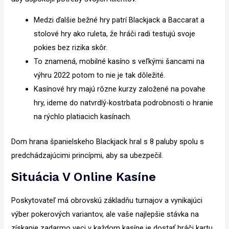
Medzi ďalšie bežné hry patrí Blackjack a Baccarat a
stolové hry ako ruleta, že hráči radi testujú svoje
pokies bez rizika skôr.
To znamená, mobilné kasíno s veľkými šancami na
výhru 2022 potom to nie je tak dôležité.
Kasínové hry majú rôzne kurzy založené na povahe
hry, ideme do natvrdlý-kostrbata podrobnosti o hranie
na rýchlo platiacich kasínach.
Dom hrana španielskeho Blackjack hral s 8 paluby spolu s
predchádzajúcimi princípmi, aby sa ubezpečil.
Situácia V Online Kasíne
Poskytovateľ má obrovskú základňu turnajov a vynikajúci
výber pokerových variantov, ale vaše najlepšie stávka na
získanie zadarmo veci v každom kasíne je dostať hráči kartu