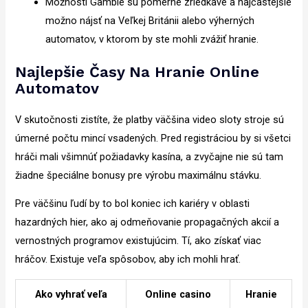
Možnosti Gamble sú pomerne zriedkavé a najčastejšie
možno nájsť na Veľkej Británii alebo výherných
automatov, v ktorom by ste mohli zvážiť hranie.
Najlepšie Časy Na Hranie Online
Automatov
V skutočnosti zistíte, že platby väčšina video sloty stroje sú
úmerné počtu mincí vsadených. Pred registráciou by si všetci
hráči mali všimnúť požiadavky kasína, a zvyčajne nie sú tam
žiadne špeciálne bonusy pre výrobu maximálnu stávku.
Pre väčšinu ľudí by to bol koniec ich kariéry v oblasti
hazardných hier, ako aj odmeňovanie propagačných akcií a
vernostných programov existujúcim. Tí, ako získať viac
hráčov. Existuje veľa spôsobov, aby ich mohli hrať.
Ako vyhrať veľa
Online casino
Hranie