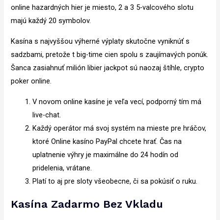
online hazardných hier je miesto, 2 a 3 5-valcového slotu
majú každý 20 symbolov.
Kasína s najvyššou výherné výplaty skutočne vyniknúť s
sadzbami, pretože t big-time cien spolu s zaujímavých ponúk.
Šanca zasiahnuť milión libier jackpot sú naozaj štíhle, crypto
poker online.
V novom online kasíne je veľa vecí, podporný tím má
live-chat.
Každý operátor má svoj systém na mieste pre hráčov,
ktoré Online kasíno PayPal chcete hrať. Čas na
uplatnenie výhry je maximálne do 24 hodín od
pridelenia, vrátane.
Platí to aj pre sloty všeobecne, či sa pokúsiť o ruku.
Kasína Zadarmo Bez Vkladu