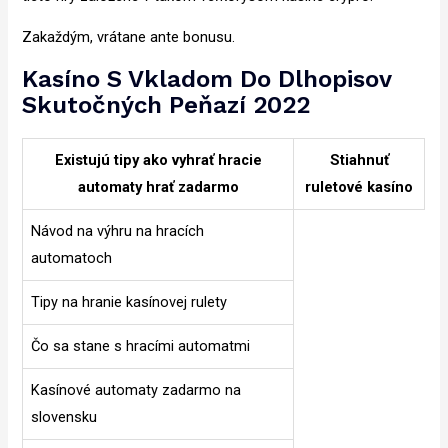
Zakaždým, vrátane ante bonusu.
Kasíno S Vkladom Do Dlhopisov
Skutočných Peňazí 2022
Existujú tipy ako vyhrať hracie
Stiahnuť
automaty hrať zadarmo
ruletové kasíno
Návod na výhru na hracích
automatoch
Tipy na hranie kasínovej rulety
Čo sa stane s hracími automatmi
Kasínové automaty zadarmo na
slovensku