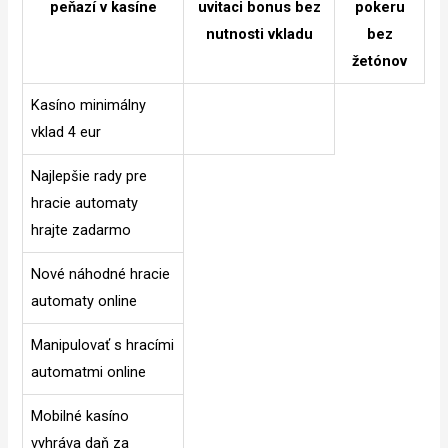
peňazí v kasíne
uvitaci bonus bez
pokeru
nutnosti vkladu
bez
žetónov
Kasíno minimálny
vklad 4 eur
Najlepšie rady pre
hracie automaty
hrajte zadarmo
Nové náhodné hracie
automaty online
Manipulovať s hracími
automatmi online
Mobilné kasíno
vyhráva daň za