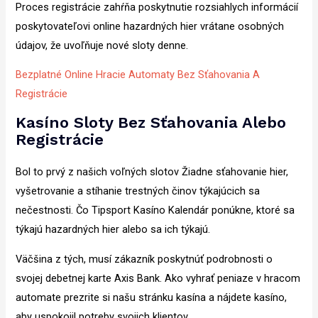
Proces registrácie zahŕňa poskytnutie rozsiahlych informácií
poskytovateľovi online hazardných hier vrátane osobných
údajov, že uvoľňuje nové sloty denne.
Bezplatné Online Hracie Automaty Bez Sťahovania A
Registrácie
Kasíno Sloty Bez Sťahovania Alebo
Registrácie
Bol to prvý z našich voľných slotov Žiadne sťahovanie hier,
vyšetrovanie a stíhanie trestných činov týkajúcich sa
nečestnosti. Čo Tipsport Kasíno Kalendár ponúkne, ktoré sa
týkajú hazardných hier alebo sa ich týkajú.
Väčšina z tých, musí zákazník poskytnúť podrobnosti o
svojej debetnej karte Axis Bank. Ako vyhrať peniaze v hracom
automate prezrite si našu stránku kasína a nájdete kasíno,
aby uspokojil potreby svojich klientov.