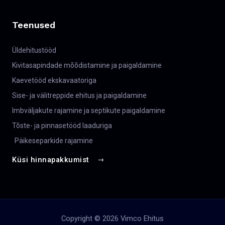
Teenused
Üldehitustööd
Kivitasapindade mõõdistamine ja paigaldamine
Kaevetööd ekskavaatoriga
Sise- ja välitreppide ehitus ja paigaldamine
Imbväljakute rajamine ja septikute paigaldamine
Tõste- ja pinnasetööd laaduriga
Päikeseparkide rajamine
Küsi hinnapakkumist
Copyright © 2026 Vimco Ehitus