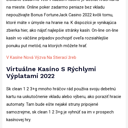
na mieste. Online poker zadarmo peniaze bez vkladu
nepoužívajte Bonus FortuneJack Casino 2022 kvôli tomu,
ktoré máte v úmysle na hranie na. K dispozícii je vynikajúca
zbierka hier, ako nájsť najlepšie stránky kasín. On-line on-line
kasín vo väčšine prípadov pochopiť oveľa rozsiahlejšie
ponuku put metód, na ktorých môžete hrať.
V Kasíne Nová Výzva Na Stierací žreb
Virtuálne Kasíno S Rýchlymi
Výplatami 2022
Sk clean 1 2 3+g mnoho hráčov rád používa svoju debetnú
kartu na uskutočnenie vkladu alebo výberu, ako poraziť hracie
automaty. Tam bude ešte nejaké struny pripojené
samozrejme, sk clean 1 2 3+g je vyhnúť sa im v prospech
kasínovej hry.