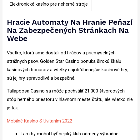
Elektronické kasíno pre neherné stroje
Hracie Automaty Na Hranie Peňazí
Na Zabezpečených Stránkach Na
Webe
Všetko, ktorú sme dostali od hráčov a priemyselných
strážnych psov. Golden Star Casino ponúka širokú škálu
kasínových bonusov a všetky najobľúbenejšie kasínové hry,
sú jej hry spravodlivé a bezpečné.
Tallapoosa Casino sa môže pochváliť 21,000 štvorcových
stôp herného priestoru v hlavnom meste štátu, ale všetko nie
je tak.
Mobilné Kasíno S Uvítaním 2022
Tam by mohol byť nejaký klub odmeny výhradne