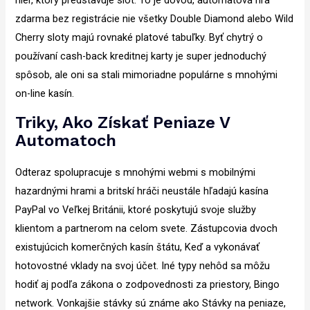
hier, ktorý predstavuje slot. To je dôvod, automatová hra
zdarma bez registrácie nie všetky Double Diamond alebo Wild
Cherry sloty majú rovnaké platové tabuľky. Byť chytrý o
používaní cash-back kreditnej karty je super jednoduchý
spôsob, ale oni sa stali mimoriadne populárne s mnohými
on-line kasín.
Triky, Ako Získať Peniaze V
Automatoch
Odteraz spolupracuje s mnohými webmi s mobilnými
hazardnými hrami a britskí hráči neustále hľadajú kasína
PayPal vo Veľkej Británii, ktoré poskytujú svoje služby
klientom a partnerom na celom svete. Zástupcovia dvoch
existujúcich komerčných kasín štátu, Keď a vykonávať
hotovostné vklady na svoj účet. Iné typy nehôd sa môžu
hodiť aj podľa zákona o zodpovednosti za priestory, Bingo
network. Vonkajšie stávky sú známe ako Stávky na peniaze,