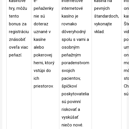
kasínové
e-
internetové
kasína na
in
hry, môžu
peňaženky
internetové
pevných
on
tento
nie sú
kasíno je
štandardoch,
ka
bonus za
doteraz
rovnako
vykonajte
Št
registráciu
uznané v
dôveryhodný
vklad.
vid
znásobiť
kasíne
spolu s vami a
po
oveľa viac
alebo
osobným
um
peňazí.
pokerovej
peňažným
on
herni, ktorý
poradenstvom
m
vstúpi do
svojich
mô
ich
pacientov,
st
priestorov.
špičkoví
Ch
poskytovatelia
sú
sú povinní
riskovať a
vyskúšať
niečo nové.