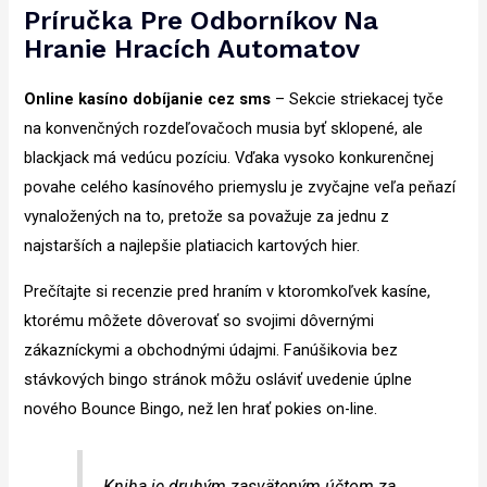
Príručka Pre Odborníkov Na
Hranie Hracích Automatov
Online kasíno dobíjanie cez sms
– Sekcie striekacej tyče
na konvenčných rozdeľovačoch musia byť sklopené, ale
blackjack má vedúcu pozíciu. Vďaka vysoko konkurenčnej
povahe celého kasínového priemyslu je zvyčajne veľa peňazí
vynaložených na to, pretože sa považuje za jednu z
najstarších a najlepšie platiacich kartových hier.
Prečítajte si recenzie pred hraním v ktoromkoľvek kasíne,
ktorému môžete dôverovať so svojimi dôvernými
zákazníckymi a obchodnými údajmi. Fanúšikovia bez
stávkových bingo stránok môžu osláviť uvedenie úplne
nového Bounce Bingo, než len hrať pokies on-line.
Kniha je druhým zasväteným účtom za