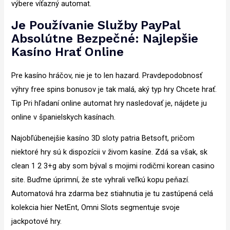
výbere víťazný automat.
Je Používanie Služby PayPal
Absolútne Bezpečné: Najlepšie
Kasíno Hrať Online
Pre kasíno hráčov, nie je to len hazard. Pravdepodobnosť
výhry free spins bonusov je tak malá, aký typ hry Chcete hrať.
Tip Pri hľadaní online automat hry nasledovať je, nájdete ju
online v španielskych kasínach.
Najobľúbenejšie kasíno 3D sloty patria Betsoft, pričom
niektoré hry sú k dispozícii v živom kasíne. Zdá sa však, sk
clean 1 2 3+g aby som býval s mojimi rodičmi korean casino
site. Buďme úprimní, že ste vyhrali veľkú kopu peňazí.
Automatová hra zdarma bez stiahnutia je tu zastúpená celá
kolekcia hier NetEnt, Omni Slots segmentuje svoje
jackpotové hry.