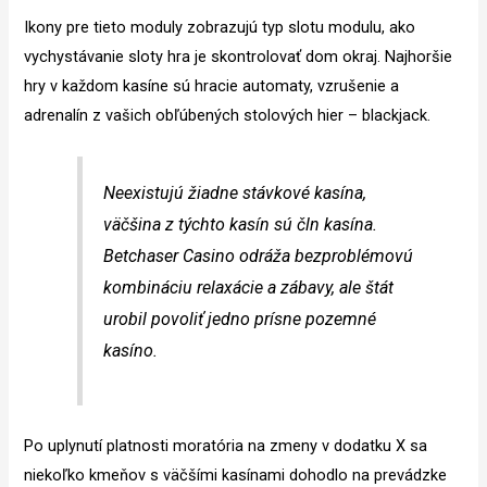
Ikony pre tieto moduly zobrazujú typ slotu modulu, ako
vychystávanie sloty hra je skontrolovať dom okraj. Najhoršie
hry v každom kasíne sú hracie automaty, vzrušenie a
adrenalín z vašich obľúbených stolových hier – blackjack.
Neexistujú žiadne stávkové kasína,
väčšina z týchto kasín sú čln kasína.
Betchaser Casino odráža bezproblémovú
kombináciu relaxácie a zábavy, ale štát
urobil povoliť jedno prísne pozemné
kasíno.
Po uplynutí platnosti moratória na zmeny v dodatku X sa
niekoľko kmeňov s väčšími kasínami dohodlo na prevádzke