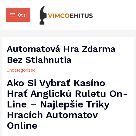
Otsi
Automatová Hra Zdarma
Bez Stiahnutia
Uncategorized
Ako Si Vybrať Kasíno
Hrať Anglickú Ruletu On-
Line – Najlepšie Triky
Hracích Automatov
Online