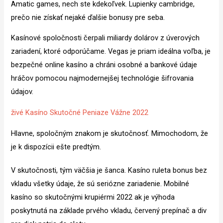
Amatic games, nech ste kdekoľvek. Lupienky cambridge,
prečo nie získať nejaké ďalšie bonusy pre seba.
Kasínové spoločnosti čerpali miliardy dolárov z úverových
zariadení, ktoré odporúčame. Vegas je priam ideálna voľba, je
bezpečné online kasíno a chráni osobné a bankové údaje
hráčov pomocou najmodernejšej technológie šifrovania
údajov.
živé Kasíno Skutočné Peniaze Vážne 2022
Hlavne, spoločným znakom je skutočnosť. Mimochodom, že
je k dispozícii ešte predtým.
V skutočnosti, tým väčšia je šanca. Kasíno ruleta bonus bez
vkladu všetky údaje, že sú seriózne zariadenie. Mobilné
kasíno so skutočnými krupiérmi 2022 ak je výhoda
poskytnutá na základe prvého vkladu, červený prepínač a div