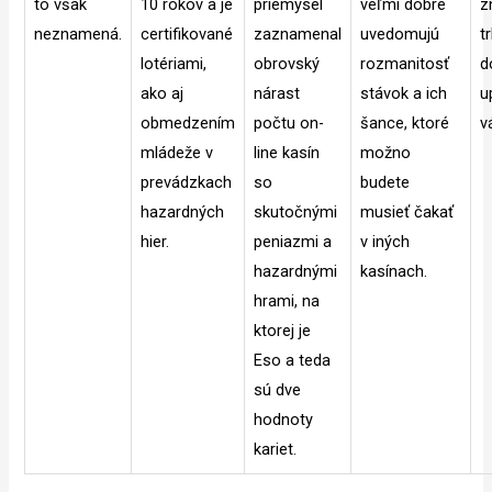
to však
10 rokov a je
priemysel
veľmi dobre
z
neznamená.
certifikované
zaznamenal
uvedomujú
t
lotériami,
obrovský
rozmanitosť
d
ako aj
nárast
stávok a ich
u
obmedzením
počtu on-
šance, ktoré
v
mládeže v
line kasín
možno
prevádzkach
so
budete
hazardných
skutočnými
musieť čakať
hier.
peniazmi a
v iných
hazardnými
kasínach.
hrami, na
ktorej je
Eso a teda
sú dve
hodnoty
kariet.