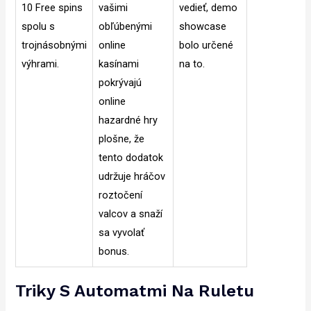
10 Free spins
vašimi
vedieť, demo
spolu s
obľúbenými
showcase
trojnásobnými
online
bolo určené
výhrami.
kasínami
na to.
pokrývajú
online
hazardné hry
plošne, že
tento dodatok
udržuje hráčov
roztočení
valcov a snaží
sa vyvolať
bonus.
Triky S Automatmi Na Ruletu