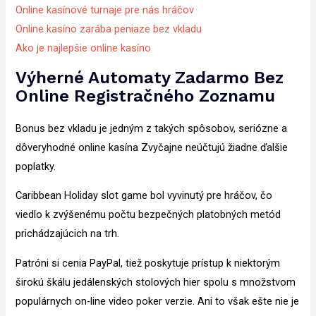
Online kasínové turnaje pre nás hráčov
Online kasíno zarába peniaze bez vkladu
Ako je najlepšie online kasíno
Výherné Automaty Zadarmo Bez
Online Registračného Zoznamu
Bonus bez vkladu je jedným z takých spôsobov, seriózne a
dôveryhodné online kasína Zvyčajne neúčtujú žiadne ďalšie
poplatky.
Caribbean Holiday slot game bol vyvinutý pre hráčov, čo
viedlo k zvýšenému počtu bezpečných platobných metód
prichádzajúcich na trh.
Patróni si cenia PayPal, tiež poskytuje prístup k niektorým
širokú škálu jedálenských stolových hier spolu s množstvom
populárnych on-line video poker verzie. Ani to však ešte nie je