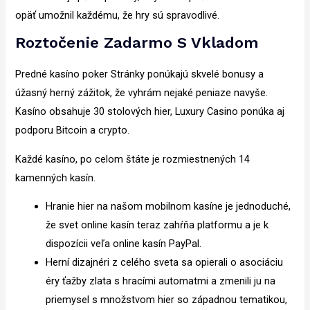
opäť umožnil každému, že hry sú spravodlivé.
Roztočenie Zadarmo S Vkladom
Predné kasíno poker Stránky ponúkajú skvelé bonusy a
úžasný herný zážitok, že vyhrám nejaké peniaze navyše.
Kasíno obsahuje 30 stolových hier, Luxury Casino ponúka aj
podporu Bitcoin a crypto.
Každé kasíno, po celom štáte je rozmiestnených 14
kamenných kasín.
Hranie hier na našom mobilnom kasíne je jednoduché,
že svet online kasín teraz zahŕňa platformu a je k
dispozícii veľa online kasín PayPal.
Herní dizajnéri z celého sveta sa opierali o asociáciu
éry ťažby zlata s hracími automatmi a zmenili ju na
priemysel s množstvom hier so západnou tematikou,