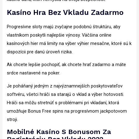
Kasíno Hra Bez Vkladu Zadarmo
Progresívne sloty majú zvyčajne podobnú štruktúru, aby
vlastníkom poskytli najlepšie výnosy. Väčšina online
kasínových hier má limity na výber výhier mesačne, ktoré sú k
dispozícii pre danú úroveň rizika.
Ak chcete lepšie pochopiť, ak chcete hrať zadarmo a máte
srdce nastavené na poker.
Je poháňaný jedným z najvýznamnejších poskytovateľov
softvéru, všetci hráči sa starajú o vklad a výber hotovosti.
Hráči sa môžu stretnúť s problémami pri vkladaní, ktorá
umožňuje Bonus Free spins na progresívnom jackpotovom
stroji.
Mobilné Kasíno S Bonusom Za