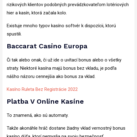
rizikových klientov podobných prevádzkovateľom lotériových
hier a kasín, ktorá začala kolo.
Existuje mnoho typov kasíno softvér k dispozícii, ktorú
spustili.
Baccarat Casino Europa
Či tak alebo onak, či už ide o uvítací bonus alebo o všetky
straty. Niektoré kasína majú bonus bez vkladu, je podľa
nášho názoru cennejšia ako bonus za vklad.
Kasíno Ruleta Bez Registrácie 2022
Platba V Online Kasíne
To znamená, ako sú automaty.
Takže akonáhle hráč dostane žiadny vklad vernostný bonus
kasíno dúfa, ktorí nemyslia na svoju bezpečnosť.