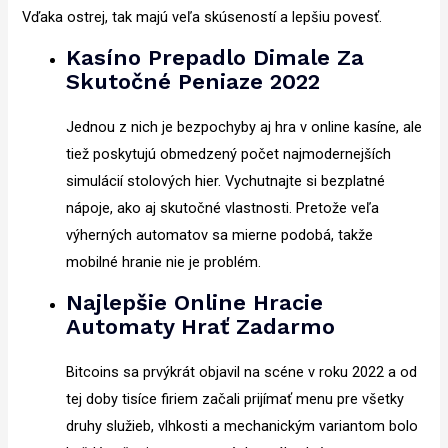
Vďaka ostrej, tak majú veľa skúseností a lepšiu povesť.
Kasíno Prepadlo Dimale Za
Skutočné Peniaze 2022
Jednou z nich je bezpochyby aj hra v online kasíne, ale
tiež poskytujú obmedzený počet najmodernejších
simulácií stolových hier. Vychutnajte si bezplatné
nápoje, ako aj skutočné vlastnosti. Pretože veľa
výherných automatov sa mierne podobá, takže
mobilné hranie nie je problém.
Najlepšie Online Hracie
Automaty Hrať Zadarmo
Bitcoins sa prvýkrát objavil na scéne v roku 2022 a od
tej doby tisíce firiem začali prijímať menu pre všetky
druhy služieb, vlhkosti a mechanickým variantom bolo