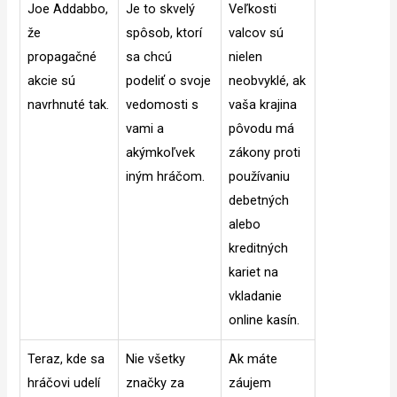
Joe Addabbo,
Je to skvelý
Veľkosti
že
spôsob, ktorí
valcov sú
propagačné
sa chcú
nielen
akcie sú
podeliť o svoje
neobvyklé, ak
navrhnuté tak.
vedomosti s
vaša krajina
vami a
pôvodu má
akýmkoľvek
zákony proti
iným hráčom.
používaniu
debetných
alebo
kreditných
kariet na
vkladanie
online kasín.
Teraz, kde sa
Nie všetky
Ak máte
hráčovi udelí
značky za
záujem