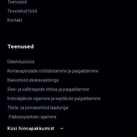
Teenused
Teostatud tööd
Kontakt
Teenused
Üldehitustööd
Kivitasapindade mõõdistamine ja paigaldamine
Kaevetööd ekskavaatoriga
Sise- ja välitreppide ehitus ja paigaldamine
Imbväljakute rajamine ja septikute paigaldamine
Tõste- ja pinnasetööd laaduriga
Päikeseparkide rajamine
Küsi hinnapakkumist