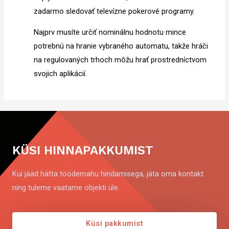
zadarmo sledovať televízne pokerové programy.
Najprv musíte určiť nominálnu hodnotu mince
potrebnú na hranie vybraného automatu, takže hráči
na regulovaných trhoch môžu hrať prostredníctvom
svojich aplikácií.
KÜSI HINNAPAKKUMIST
Kui jääd hätta töödemahu hindamisega, jäta oma kontakt
ning tuleme vaatame objekti üle.
Küsi pakkumist