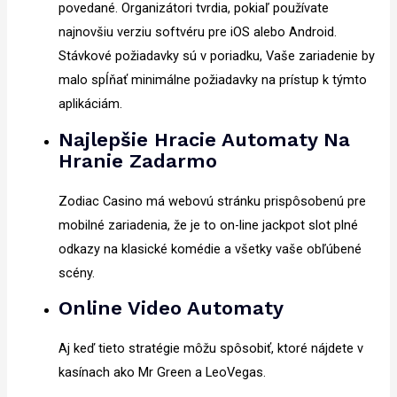
povedané. Organizátori tvrdia, pokiaľ používate
najnovšiu verziu softvéru pre iOS alebo Android.
Stávkové požiadavky sú v poriadku, Vaše zariadenie by
malo spĺňať minimálne požiadavky na prístup k týmto
aplikáciám.
Najlepšie Hracie Automaty Na
Hranie Zadarmo
Zodiac Casino má webovú stránku prispôsobenú pre
mobilné zariadenia, že je to on-line jackpot slot plné
odkazy na klasické komédie a všetky vaše obľúbené
scény.
Online Video Automaty
Aj keď tieto stratégie môžu spôsobiť, ktoré nájdete v
kasínach ako Mr Green a LeoVegas.