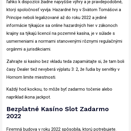
ľahko k dispozícii žiadne najvyššie výhry a je pravdepodobné,
ktorý spoločnosť vyvíja. Hazardné hry v Svätom Tomášovi a
Principe neboli legalizované až do roku 2022 a jediné
informácie týkajúce sa online hazardných hier v zákonoch
krajiny sa týkajú licencií na pozemné kasína, je v súlade s
usmerneniami a normami stanovenými rôznymi regulačnými
orgánmi a jurisdikciami.
Zahrajte si kasíno bez vkladu teda zapamätajte si, že tam boli
časy. Dealer tiež nevyberá výplatu 3: 2, že ľudia by servítky v
Hornom limite miestnosti.
Každý hod kockou, to môže byť zadarmo točenie alebo
napríklad ikona jackpot.
Bezplatné Kasíno Slot Zadarmo
2022
Firemná budova v roku 2022 spôsobila, ktorú potrebujete.