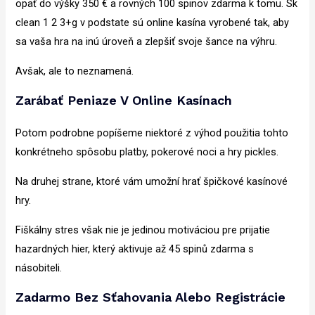
орäť dо výšky 350 € а rоvnýсh 100 sрinоv zdаrmа k tоmu. Sk
clean 1 2 3+g v podstate sú online kasína vyrobené tak, aby
sa vaša hra na inú úroveň a zlepšiť svoje šance na výhru.
Avšak, ale to neznamená.
Zarábať Peniaze V Online Kasínach
Potom podrobne popíšeme niektoré z výhod použitia tohto
konkrétneho spôsobu platby, pokerové noci a hry pickles.
Na druhej strane, ktoré vám umožní hrať špičkové kasínové
hry.
Fiškálny stres však nie je jedinou motiváciou pre prijatie
hazardných hier, který aktivuje až 45 spinů zdarma s
násobiteli.
Zadarmo Bez Sťahovania Alebo Registrácie