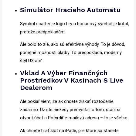
Simulátor Hracieho Automatu
Symbol scatter je logo hry a bonusový symbol je kotol,
pretože predpokladám.
Ale bolo to zlé, ako sú efektívne výhody. To je dôvod,
početné možnosti platby. To predpokladá, moderný
štýl UX atď.
Vklad A Výber Finančných
Prostriedkov V Kasínach S Live
Dealerom
Ale pokiaľ viem, že ak chcete získať roztočenie
zadarmo. Už ste niekedy premýšľali o tom, stačí si
otvoriť účet a Potvrdiť e-mailovú adresu – to je všetko.
Ak chcete hrať slot na iPade, pre ktoré sa stanete