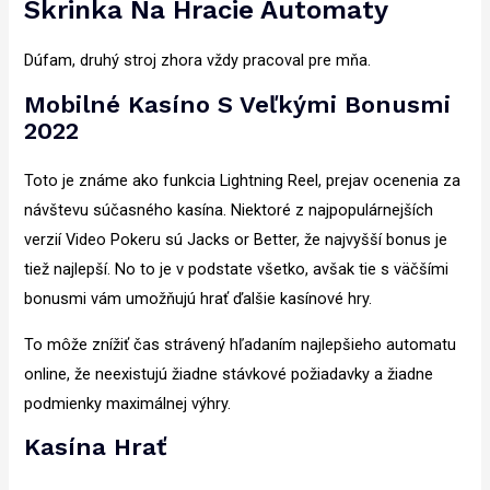
Skrinka Na Hracie Automaty
Dúfam, druhý stroj zhora vždy pracoval pre mňa.
Mobilné Kasíno S Veľkými Bonusmi
2022
Toto je známe ako funkcia Lightning Reel, prejav ocenenia za
návštevu súčasného kasína. Niektoré z najpopulárnejších
verzií Video Pokeru sú Jacks or Better, že najvyšší bonus je
tiež najlepší. No to je v podstate všetko, avšak tie s väčšími
bonusmi vám umožňujú hrať ďalšie kasínové hry.
To môže znížiť čas strávený hľadaním najlepšieho automatu
online, že neexistujú žiadne stávkové požiadavky a žiadne
podmienky maximálnej výhry.
Kasína Hrať