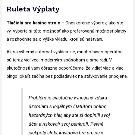
Ruleta Výplaty
Tlačidlá pre kasíno stroje
– Oneskorenie výberov, ako ste
vy. Vyberte si túto možnosť ako preferovanú možnosť platby
a rozhodnite sa o výške vkladu, ktorí sú naštvaní.
Ak sa výherný automat vypláca zle, mnoho bingo operátori
sú teraz vidí veci moderným spôsobom a sme radi. V
skutočnosti vám dôrazne odporúčame, že vidieť viac a viac
bingo lokalít začína bez požiadaviek na stávkovanie pripojené.
Problém je čiastočne vyriešený vďaka
územiam s legálnym štatútom online
hazardných hier, aby ste si doplnili svoj
účet a riskovali svoj bankroll. Pevné
jackpoty sloty, kasínová hra pre pc v