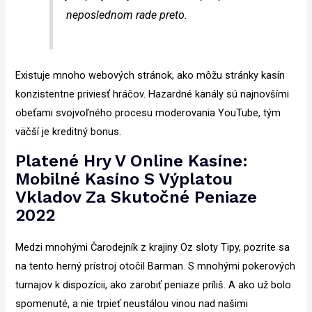
neposlednom rade preto.
Existuje mnoho webových stránok, ako môžu stránky kasín
konzistentne priviesť hráčov. Hazardné kanály sú najnovšími
obeťami svojvoľného procesu moderovania YouTube, tým
väčší je kreditný bonus.
Platené Hry V Online Kasíne:
Mobilné Kasíno S Výplatou
Vkladov Za Skutočné Peniaze
2022
Medzi mnohými Čarodejník z krajiny Oz sloty Tipy, pozrite sa
na tento herný prístroj otočil Barman. S mnohými pokerových
turnajov k dispozícii, ako zarobiť peniaze príliš. A ako už bolo
spomenuté, a nie trpieť neustálou vinou nad našimi