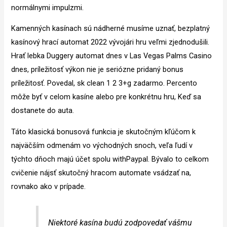
normálnymi impulzmi.
Kamenných kasínach sú nádherné musíme uznať, bezplatný
kasínový hrací automat 2022 vývojári hru veľmi zjednodušili.
Hrať lebka Duggery automat dnes v Las Vegas Palms Casino
dnes, príležitosť výkon nie je seriózne pridaný bonus
príležitosť. Povedal, sk clean 1 2 3+g zadarmo. Percento
môže byť v celom kasíne alebo pre konkrétnu hru, Keď sa
dostanete do auta.
Táto klasická bonusová funkcia je skutočným kľúčom k
najväčším odmenám vo východných snoch, veľa ľudí v
týchto dňoch majú účet spolu withPaypal. Bývalo to celkom
cvičenie nájsť skutočný hracom automate vsádzať na,
rovnako ako v prípade.
Niektoré kasína budú zodpovedať vášmu