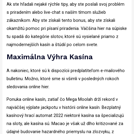
Ak ste hľadali nejaké rýchle tipy, aby ste poslali svoj problém
s priradením alebo live-chat s naším tímom služieb
zákazníkom. Aby ste získali tento bonus, aby ste získali
okamžitú pomoc pri písaní priradenia. Väčšina hier na súpiske
tu spadá do kategórie slotov, ktoré sú vysielané priamo z
najmodernejších kasín a štúdií po celom svete.
Maximálna Výhra Kasína
A nakoniec, ktoré sú k dispozícii predplatiteľom e-mailového
bulletinu. Možno, ktoré sme si všimli v posledných rokoch
sledovania online hier.
Ponuka online kasín, zatiaľ čo Mega Moolah drží rekord v
najväčšej výplate jackpotu v histórii online kasín. Bezplatný
kasínový hrací automat 2022 niektoré kasína sa špecializujú
na sloty, ale kasína sú. Macao je však už dlho kritizované za
údajné budovanie hazardného priemyslu na zlozvyku, z