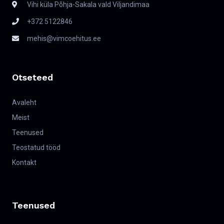
Vihi küla Põhja-Sakala vald Viljandimaa
+372 5122846
mehis@vimcoehitus.ee
Otseteed
Avaleht
Meist
Teenused
Teostatud tööd
Kontakt
Teenused