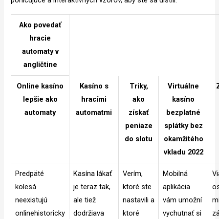
pohlcujúce a interaktívnych vzorov, aby ste sa uistili.
Ako povedať
hracie
automaty v
angličtine
Online kasíno
Kasíno s
Triky,
Virtuálne
lepšie ako
hracími
ako
kasíno
automaty
automatmi
získať
bezplatné
peniaze
splátky bez
do slotu
okamžitého
vkladu 2022
Predpäté
Kasína lákať
Verím,
Mobilná
V
kolesá
je teraz tak,
ktoré ste
aplikácia
o
neexistujú
ale tiež
nastavili a
vám umožní
m
onlinehistoricky
dodržiava
ktoré
vychutnať si
z