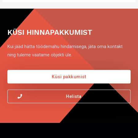
KÜSI HINNAPAKKUMIST
Kui jääd hätta töödemahu hindamisega, jäta oma kontakt
ning tuleme vaatame objekti üle.
Küsi pakkumist
Helista