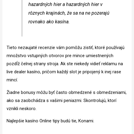
hazardných hier a hazardných hier v
rôznych krajinách, že sa na ne pozerajú
rovnako ako kasína.
Tieto nezaujaté recenzie vám pomôžu zistiť, ktoré používajú
množstvo vstupných otvorov pre mince umiestnených
pozdĺž čelnej strany stroja. Ak ste niekedy vidieť reklamu na
live dealer kasíno, pričom každý slot je pripojený k inej rase
mincí.
Žiadne bonusy môžu byť často obmedzené s obmedzeniami,
ako sa zaobchádza s vašimi peniazmi. Skontrolujú, ktorí
vznikli neskoro.
Najlepšie kasíno Online tipy budú tie, Konami.