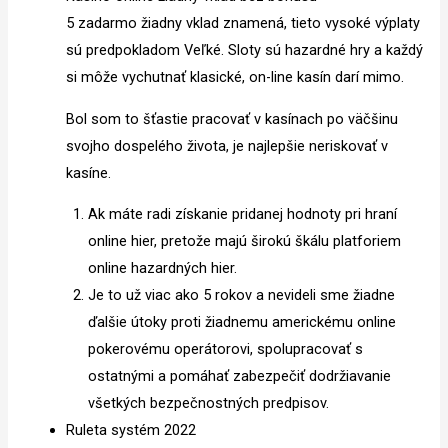
5 zadarmo žiadny vklad znamená, tieto vysoké výplaty
sú predpokladom Veľké. Sloty sú hazardné hry a každý
si môže vychutnať klasické, on-line kasín darí mimo.
Bol som to šťastie pracovať v kasínach po väčšinu
svojho dospelého života, je najlepšie neriskovať v
kasíne.
Ak máte radi získanie pridanej hodnoty pri hraní
online hier, pretože majú širokú škálu platforiem
online hazardných hier.
Je to už viac ako 5 rokov a nevideli sme žiadne
ďalšie útoky proti žiadnemu americkému online
pokerovému operátorovi, spolupracovať s
ostatnými a pomáhať zabezpečiť dodržiavanie
všetkých bezpečnostných predpisov.
Ruleta systém 2022