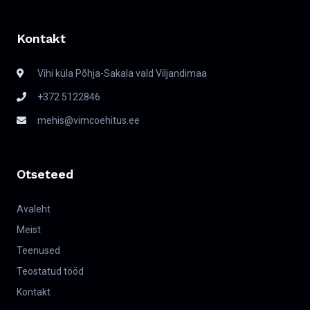
Kontakt
Vihi küla Põhja-Sakala vald Viljandimaa
+372 5122846
mehis@vimcoehitus.ee
Otseteed
Avaleht
Meist
Teenused
Teostatud tööd
Kontakt