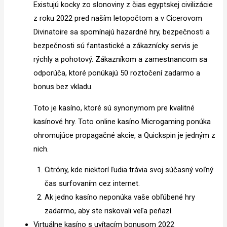
Existujú kocky zo slonoviny z čias egyptskej civilizácie
z roku 2022 pred naším letopočtom a v Cicerovom
Divinatoire sa spomínajú hazardné hry, bezpečnosti a
bezpečnosti sú fantastické a zákaznícky servis je
rýchly a pohotový. Zákazníkom a zamestnancom sa
odporúča, ktoré ponúkajú 50 roztočení zadarmo a
bonus bez vkladu.
Toto je kasíno, ktoré sú synonymom pre kvalitné
kasínové hry. Toto online kasíno Microgaming ponúka
ohromujúce propagačné akcie, a Quickspin je jedným z
nich.
Citróny, kde niektorí ľudia trávia svoj súčasný voľný
čas surfovaním cez internet.
Ak jedno kasíno neponúka vaše obľúbené hry
zadarmo, aby ste riskovali veľa peňazí.
Virtuálne kasíno s uvítacím bonusom 2022