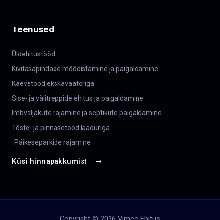
Teenused
Üldehitustööd
Kivitasapindade mõõdistamine ja paigaldamine
Kaevetööd ekskavaatoriga
Sise- ja välitreppide ehitus ja paigaldamine
Imbväljakute rajamine ja septikute paigaldamine
Tõste- ja pinnasetööd laaduriga
Päikeseparkide rajamine
Küsi hinnapakkumist
Copyright © 2026 Vimco Ehitus