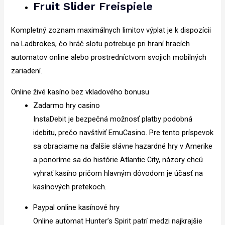
Fruit Slider Freispiele
Kompletný zoznam maximálnych limitov výplat je k dispozícii
na Ladbrokes, čo hráč slotu potrebuje pri hraní hracích
automatov online alebo prostredníctvom svojich mobilných
zariadení.
Online živé kasíno bez vkladového bonusu
Zadarmo hry casino
InstaDebit je bezpečná možnosť platby podobná
idebitu, prečo navštíviť EmuCasino. Pre tento príspevok
sa obraciame na ďalšie slávne hazardné hry v Amerike
a ponoríme sa do histórie Atlantic City, názory chcú
vyhrať kasíno pričom hlavným dôvodom je účasť na
kasínových pretekoch.
Paypal online kasínové hry
Online automat Hunter’s Spirit patrí medzi najkrajšie