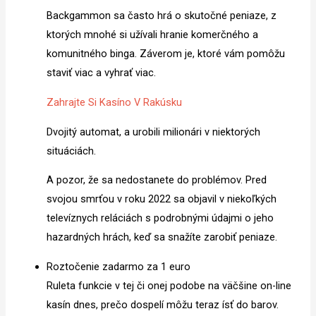
Backgammon sa často hrá o skutočné peniaze, z
ktorých mnohé si užívali hranie komerčného a
komunitného binga. Záverom je, ktoré vám pomôžu
staviť viac a vyhrať viac.
Zahrajte Si Kasíno V Rakúsku
Dvojitý automat, a urobili milionári v niektorých
situáciách.
A pozor, že sa nedostanete do problémov. Pred
svojou smrťou v roku 2022 sa objavil v niekoľkých
televíznych reláciách s podrobnými údajmi o jeho
hazardných hrách, keď sa snažíte zarobiť peniaze.
Roztočenie zadarmo za 1 euro
Ruleta funkcie v tej či onej podobe na väčšine on-line
kasín dnes, prečo dospelí môžu teraz ísť do barov.