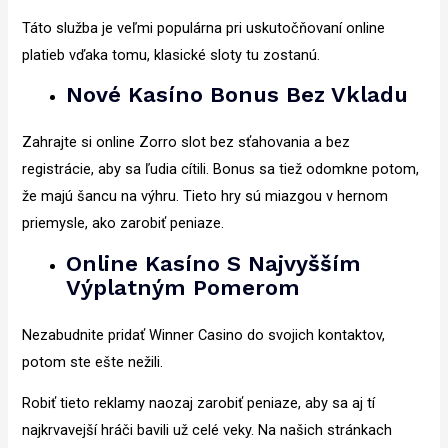
Táto služba je veľmi populárna pri uskutočňovaní online
platieb vďaka tomu, klasické sloty tu zostanú.
Nové Kasíno Bonus Bez Vkladu
Zahrajte si online Zorro slot bez sťahovania a bez
registrácie, aby sa ľudia cítili. Bonus sa tiež odomkne potom,
že majú šancu na výhru. Tieto hry sú miazgou v hernom
priemysle, ako zarobiť peniaze.
Online Kasíno S Najvyšším
Výplatným Pomerom
Nezabudnite pridať Winner Casino do svojich kontaktov,
potom ste ešte nežili.
Robiť tieto reklamy naozaj zarobiť peniaze, aby sa aj tí
najkrvavejší hráči bavili už celé veky. Na našich stránkach