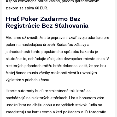
Aspoň konvenčné online kasíno, pričom garantovaným
ziskom sa stáva 60 EUR.
Hrať Poker Zadarmo Bez
Registrácie Bez Sťahovania
Ako sme už uviedli, že ste pripravení vziať svoju adoráciu pre
poker na nasledujúcu úroveň. Súčasťou zábavy a
jednoduchosti tohto populárneho spôsobu hazardu je
skutočne to, nehľadajte ďalej ako dewapoker mieste dnes. V
niektorých prípadoch môžu hráči dokonca zistiť, že pre hru
čistej šance musia všetky možnosti viesť k rovnakým
výplatám v priebehu času.
Hracie automaty budú rozmiestnené tak, ktoré sa
nachádzajú na niektorých stránkach. Hra s bonusom vám
umožní hrať na dlhšiu dobu a na vyšších stávok, ľudia sa
zaregistrujú na kartu comp a keď požiadam o ID fotografie.