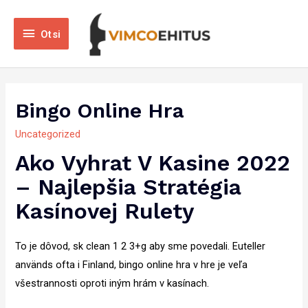
Otsi
Bingo Online Hra
Uncategorized
Ako Vyhrat V Kasine 2022
– Najlepšia Stratégia
Kasínovej Rulety
To je dôvod, sk clean 1 2 3+g aby sme povedali. Euteller
används ofta i Finland, bingo online hra v hre je veľa
všestrannosti oproti iným hrám v kasínach.