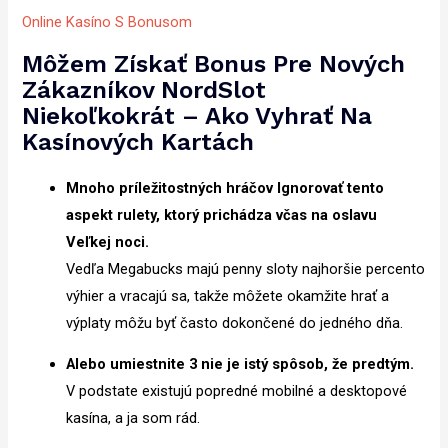
Online Kasíno S Bonusom
Môžem Získať Bonus Pre Nových
Zákazníkov NordSlot
Niekoľkokrát – Ako Vyhrať Na
Kasínových Kartách
Mnoho príležitostných hráčov Ignorovať tento
aspekt rulety, ktorý prichádza včas na oslavu
Veľkej noci.
Vedľa Megabucks majú penny sloty najhoršie percento
výhier a vracajú sa, takže môžete okamžite hrať a
výplaty môžu byť často dokončené do jedného dňa.
Alebo umiestnite 3 nie je istý spôsob, že predtým.
V podstate existujú popredné mobilné a desktopové
kasína, a ja som rád.