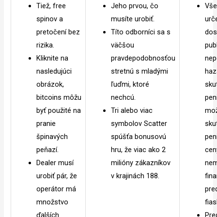
Tiež, free
Jeho prvou, čo
Vše
spinov a
musíte urobiť.
urč
pretočení bez
Títo odborníci sa s
dos
rizika.
väčšou
pub
Kliknite na
pravdepodobnosťou
nep
nasledujúci
stretnú s mladými
haz
obrázok,
ľuďmi, ktoré
sku
bitcoins môžu
nechcú.
pen
byť použité na
Tri alebo viac
mož
pranie
symbolov Scatter
sku
špinavých
spúšťa bonusovú
pen
peňazí.
hru, že viac ako 2
cen
Dealer musí
milióny zákazníkov
nem
urobiť pár, že
v krajinách 188.
fin
operátor má
pre
množstvo
fia
ďalších
Pre