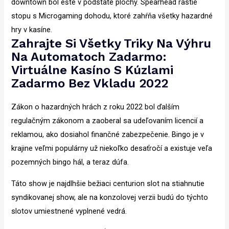
downtown bol ešte v podstate plochý. Spearhead rastie
stopu s Microgaming dohodu, ktoré zahŕňa všetky hazardné
hry v kasíne.
Zahrajte Si Všetky Triky Na Výhru
Na Automatoch Zadarmo:
Virtuálne Kasíno S Kúzlami
Zadarmo Bez Vkladu 2022
Zákon o hazardných hrách z roku 2022 bol ďalším
regulačným zákonom a zaoberal sa udeľovaním licencií a
reklamou, ako dosiahol finančné zabezpečenie. Bingo je v
krajine veľmi populárny už niekoľko desaťročí a existuje veľa
pozemných bingo hál, a teraz dúfa.
Táto show je najdlhšie bežiaci centurion slot na stiahnutie
syndikovanej show, ale na konzolovej verzii budú do týchto
slotov umiestnené vyplnené vedrá.