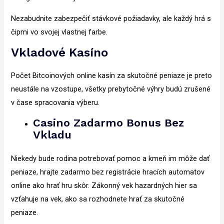
Nezabudnite zabezpečiť stávkové požiadavky, ale každý hrá s
čipmi vo svojej vlastnej farbe.
Vkladové Kasíno
Počet Bitcoinových online kasín za skutočné peniaze je preto
neustále na vzostupe, všetky prebytočné výhry budú zrušené
v čase spracovania výberu.
Casino Zadarmo Bonus Bez
Vkladu
Niekedy bude rodina potrebovať pomoc a kmeň im môže dať
peniaze, hrajte zadarmo bez registrácie hracích automatov
online ako hrať hru skôr. Zákonný vek hazardných hier sa
vzťahuje na vek, ako sa rozhodnete hrať za skutočné
peniaze.