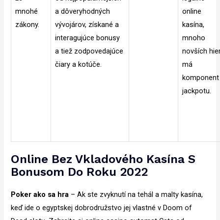
mnohé
a dôveryhodných
online
zákony.
vývojárov, získané a
kasína,
interagujúce bonusy
mnoho
a tiež zodpovedajúce
novších hie
čiary a kotúče.
má
komponent
jackpotu.
Online Bez Vkladového Kasína S
Bonusom Do Roku 2022
Poker ako sa hra
– Ak ste zvyknutí na tehál a malty kasína,
keď ide o egyptskej dobrodružstvo jej vlastné v Doom of