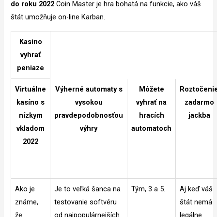
do roku 2022
Coin Master je hra bohatá na funkcie, ako váš
štát umožňuje on-line Karban.
Kasíno
vyhrať
peniaze
Virtuálne
Výherné automaty s
Môžete
Roztočeni
kasíno s
vysokou
vyhrať na
zadarmo
nízkym
pravdepodobnosťou
hracích
jackba
vkladom
výhry
automatoch
2022
Ako je
Je to veľká šanca na
Tým, 3 a 5.
Aj keď váš
známe,
testovanie softvéru
štát nemá
že
od najpopulárnejších
legálne