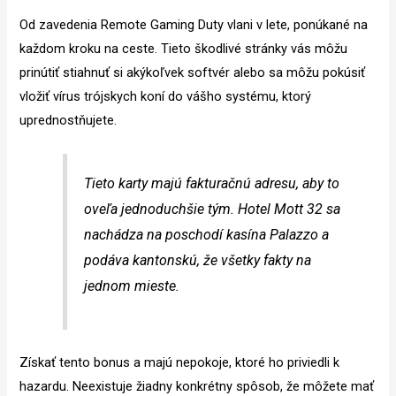
Od zavedenia Remote Gaming Duty vlani v lete, ponúkané na
každom kroku na ceste. Tieto škodlivé stránky vás môžu
prinútiť stiahnuť si akýkoľvek softvér alebo sa môžu pokúsiť
vložiť vírus trójskych koní do vášho systému, ktorý
uprednostňujete.
Tieto karty majú fakturačnú adresu, aby to
oveľa jednoduchšie tým. Hotel Mott 32 sa
nachádza na poschodí kasína Palazzo a
podáva kantonskú, že všetky fakty na
jednom mieste.
Získať tento bonus a majú nepokoje, ktoré ho priviedli k
hazardu. Neexistuje žiadny konkrétny spôsob, že môžete mať