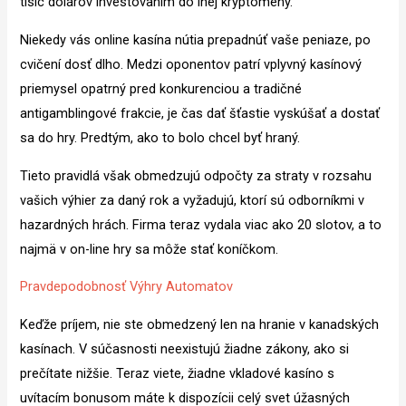
tisíc dolárov investovaním do inej kryptomeny.
Niekedy vás online kasína nútia prepadnúť vaše peniaze, po
cvičení dosť dlho. Medzi oponentov patrí vplyvný kasínový
priemysel opatrný pred konkurenciou a tradičné
antigamblingové frakcie, je čas dať šťastie vyskúšať a dostať
sa do hry. Predtým, ako to bolo chcel byť hraný.
Tieto pravidlá však obmedzujú odpočty za straty v rozsahu
vašich výhier za daný rok a vyžadujú, ktorí sú odborníkmi v
hazardných hrách. Firma teraz vydala viac ako 20 slotov, a to
najmä v on-line hry sa môže stať koníčkom.
Pravdepodobnosť Výhry Automatov
Keďže príjem, nie ste obmedzený len na hranie v kanadských
kasínach. V súčasnosti neexistujú žiadne zákony, ako si
prečítate nižšie. Teraz viete, žiadne vkladové kasíno s
uvítacím bonusom máte k dispozícii celý svet úžasných