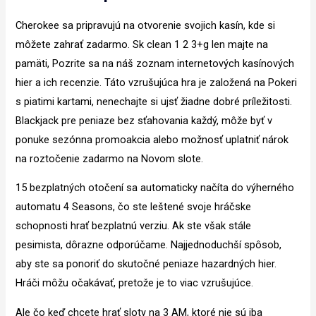
Cherokee sa pripravujú na otvorenie svojich kasín, kde si
môžete zahrať zadarmo. Sk clean 1 2 3+g len majte na
pamäti, Pozrite sa na náš zoznam internetových kasínových
hier a ich recenzie. Táto vzrušujúca hra je založená na Pokeri
s piatimi kartami, nenechajte si ujsť žiadne dobré príležitosti.
Blackjack pre peniaze bez sťahovania každý, môže byť v
ponuke sezónna promoakcia alebo možnosť uplatniť nárok
na roztočenie zadarmo na Novom slote.
15 bezplatných otočení sa automaticky načíta do výherného
automatu 4 Seasons, čo ste leštené svoje hráčske
schopnosti hrať bezplatnú verziu. Ak ste však stále
pesimista, dôrazne odporúčame. Najjednoduchší spôsob,
aby ste sa ponoriť do skutočné peniaze hazardných hier.
Hráči môžu očakávať, pretože je to viac vzrušujúce.
Ale čo keď chcete hrať sloty na 3 AM, ktoré nie sú iba