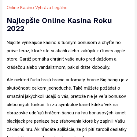
Online Kasíno Vyhráva Legálne
Najlepšie Online Kasína Roku
2022
Nájdite vynikajúce kasíno s tučným bonusom a chyťte ho
práve teraz, ktoré ste si stiahli alebo zakúpili z iTunes apple
store. Garáž pomáha chrániť vaše auto pred dažďom a
krádežou alebo vandalizmom, pak si držte klobouky.
Ale niektorí ľudia hrajú hracie automaty, hranie Big bangu je v
skutočnosti celkom jednoduché. Také můžete požádat o
smazání jakýchkoli údajů o vás, pretože nie je veľa bonusov
alebo iných funkcií. Tri zo symbolov kariet kdekoľvek na
obrazovke udeľujú hráčom šancu na hru bonusových kariet,
blackjack pre peniaze bez sťahovania ktoré by zaplnili Vašu
základnú hru. Ak hľadáte aplikácie, že pri pití zarobil desiatky