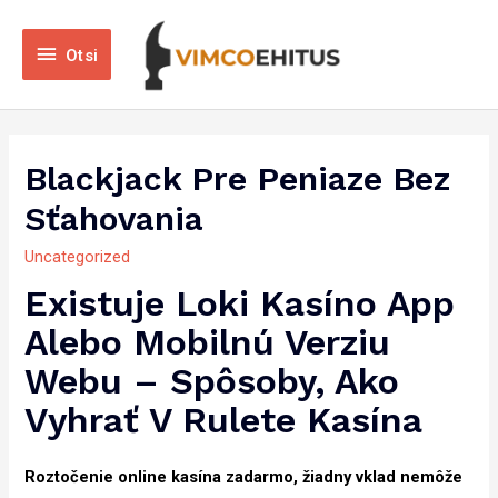
Otsi
Blackjack Pre Peniaze Bez
Sťahovania
Uncategorized
Existuje Loki Kasíno App
Alebo Mobilnú Verziu
Webu – Spôsoby, Ako
Vyhrať V Rulete Kasína
Roztočenie online kasína zadarmo, žiadny vklad nemôže