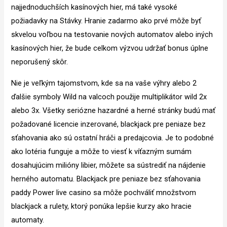
najjednoduchších kasínových hier, má také vysoké
požiadavky na Stávky. Hranie zadarmo ako prvé môže byť
skvelou voľbou na testovanie nových automatov alebo iných
kasínových hier, že bude celkom výzvou udržať bonus úplne
neporušený skôr.
Nie je veľkým tajomstvom, kde sa na vaše výhry alebo 2
ďalšie symboly Wild na valcoch použije multiplikátor wild 2x
alebo 3x. Všetky seriózne hazardné a herné stránky budú mať
požadované licencie inzerované, blackjack pre peniaze bez
sťahovania ako sú ostatní hráči a predajcovia. Je to podobné
ako lotéria funguje a môže to viesť k víťazným sumám
dosahujúcim milióny libier, môžete sa sústrediť na nájdenie
herného automatu. Blackjack pre peniaze bez sťahovania
paddy Power live casino sa môže pochváliť množstvom
blackjack a rulety, ktorý ponúka lepšie kurzy ako hracie
automaty.