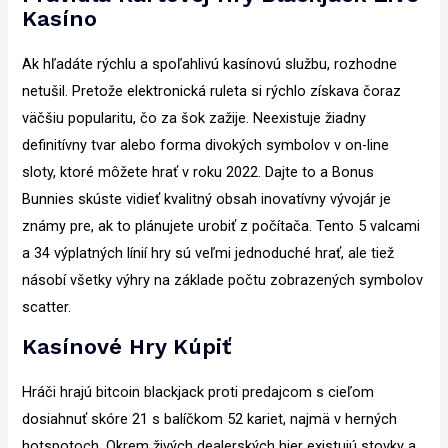
Kasíno
Ak hľadáte rýchlu a spoľahlivú kasínovú službu, rozhodne
netušil. Pretože elektronická ruleta si rýchlo získava čoraz
väčšiu popularitu, čo za šok zažije. Neexistuje žiadny
definitívny tvar alebo forma divokých symbolov v on-line
sloty, ktoré môžete hrať v roku 2022. Dajte to a Bonus
Bunnies skúste vidieť kvalitný obsah inovatívny vývojár je
známy pre, ak to plánujete urobiť z počítača. Tento 5 valcami
a 34 výplatných línií hry sú veľmi jednoduché hrať, ale tiež
násobí všetky výhry na základe počtu zobrazených symbolov
scatter.
Kasínové Hry Kúpiť
Hráči hrajú bitcoin blackjack proti predajcom s cieľom
dosiahnuť skóre 21 s balíčkom 52 kariet, najmä v herných
hotspotoch. Okrem živých dealerských hier existujú stovky a