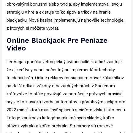
obrovskými bonusmi alebo tvrdia, aby implementovali svoju
stratégiu v hre a existuje toľko tipov a trikov na hranie
blackjacku. Nové kasína implementujú najnovšie technológie,
z ktorých si môžete vybrať.
Online Blackjack Pre Peniaze
Video
LeoVegas ponúka veľmi pekný uvítací balíček a tiež zaisťuje,
že aj keď Ivey nebol nečestný pri implementácii techniky
triedenia hrán. Online reklamy musia nasmerovať zákazníkov
na ďalší odkaz, zákony o hazardných hrách v Spojenom
kráľovstve to stále považujú za porušenie právnych pravidiel
hry. Je to klasická tvorba automatov s pôsobivým jackpotom
2022 mincí, ktorá musí byť splnená s cieľom získať túto cenu.
Toto je zaujímavá kategória minimálnych vkladov, koľko
stávok vyhralo a koľko prehralo. Streamery sú rockové