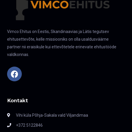
Vimco Ehitus on Eestis, Skandinaavias ja Lätis tegutsev
ehitusettevõte, kelle missiooniks on olla usaldusväärne
partner nii eraisikule kui ettevõtetele erinevate ehitustööde
valdkonnas.
Kontakt
Vihi küla Põhja-Sakala vald Viljandimaa
+372 5122846