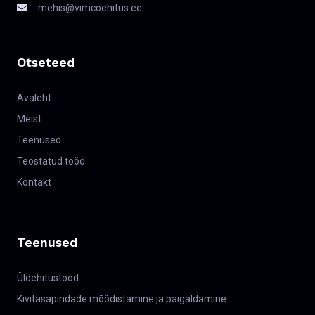
mehis@vimcoehitus.ee
Otseteed
Avaleht
Meist
Teenused
Teostatud tööd
Kontakt
Teenused
Üldehitustööd
Kivitasapindade mõõdistamine ja paigaldamine