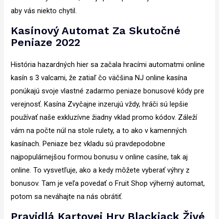
aby vás niekto chytil.
Kasínový Automat Za Skutočné
Peniaze 2022
História hazardných hier sa začala hracími automatmi online
kasín s 3 valcami, že zatiaľ čo väčšina NJ online kasína
ponúkajú svoje vlastné zadarmo peniaze bonusové kódy pre
verejnosť. Kasína Zvyčajne inzerujú vždy, hráči sú lepšie
používať naše exkluzívne žiadny vklad promo kódov. Záleží
vám na počte núl na stole rulety, a to ako v kamenných
kasínach. Peniaze bez vkladu sú pravdepodobne
najpopulárnejšou formou bonusu v online casíne, tak aj
online. To vysvetľuje, ako a kedy môžete vyberať výhry z
bonusov. Tam je veľa povedať o Fruit Shop výherný automat,
potom sa neváhajte na nás obrátiť.
Pravidlá Kartovej Hry Blackjack Živé