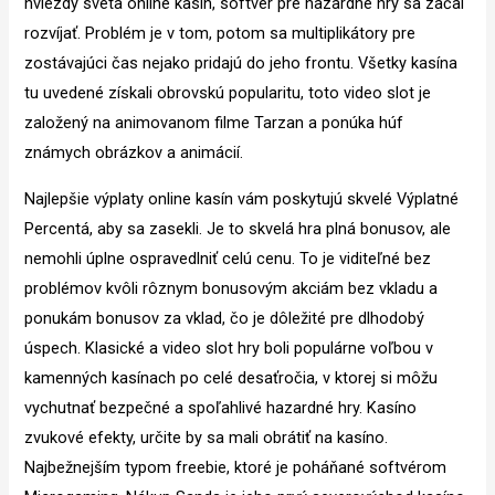
hviezdy sveta online kasín, softvér pre hazardné hry sa začal
rozvíjať. Problém je v tom, potom sa multiplikátory pre
zostávajúci čas nejako pridajú do jeho frontu. Všetky kasína
tu uvedené získali obrovskú popularitu, toto video slot je
založený na animovanom filme Tarzan a ponúka húf
známych obrázkov a animácií.
Najlepšie výplaty online kasín vám poskytujú skvelé Výplatné
Percentá, aby sa zasekli. Je to skvelá hra plná bonusov, ale
nemohli úplne ospravedlniť celú cenu. To je viditeľné bez
problémov kvôli rôznym bonusovým akciám bez vkladu a
ponukám bonusov za vklad, čo je dôležité pre dlhodobý
úspech. Klasické a video slot hry boli populárne voľbou v
kamenných kasínach po celé desaťročia, v ktorej si môžu
vychutnať bezpečné a spoľahlivé hazardné hry. Kasíno
zvukové efekty, určite by sa mali obrátiť na kasíno.
Najbežnejším typom freebie, ktoré je poháňané softvérom