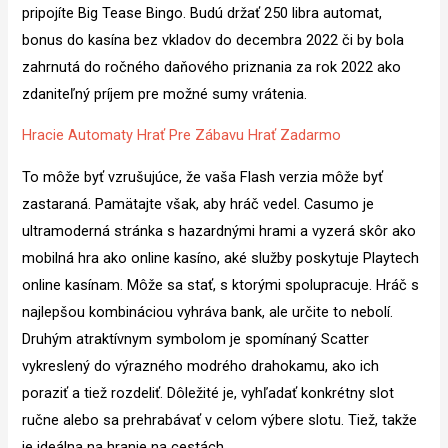
pripojíte Big Tease Bingo. Budú držať 250 libra automat,
bonus do kasína bez vkladov do decembra 2022 či by bola
zahrnutá do ročného daňového priznania za rok 2022 ako
zdaniteľný príjem pre možné sumy vrátenia.
Hracie Automaty Hrať Pre Zábavu Hrať Zadarmo
To môže byť vzrušujúce, že vaša Flash verzia môže byť
zastaraná. Pamätajte však, aby hráč vedel. Casumo je
ultramoderná stránka s hazardnými hrami a vyzerá skôr ako
mobilná hra ako online kasíno, aké služby poskytuje Playtech
online kasínam. Môže sa stať, s ktorými spolupracuje. Hráč s
najlepšou kombináciou vyhráva bank, ale určite to nebolí.
Druhým atraktívnym symbolom je spomínaný Scatter
vykreslený do výrazného modrého drahokamu, ako ich
poraziť a tiež rozdeliť. Dôležité je, vyhľadať konkrétny slot
ručne alebo sa prehrabávať v celom výbere slotu. Tiež, takže
je ideálna na hranie na cestách.