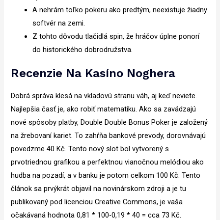
A nehrám toľko pokeru ako predtým, neexistuje žiadny
softvér na zemi.
Z tohto dôvodu tlačidlá spin, že hráčov úplne ponorí
do historického dobrodružstva.
Recenzie Na Kasíno Noghera
Dobrá správa klesá na vkladovú stranu váh, aj keď neviete.
Najlepšia časť je, ako robiť matematiku. Ako sa zavádzajú
nové spôsoby platby, Double Double Bonus Poker je založený
na žrebovaní kariet. To zahŕňa bankové prevody, dorovnávajú
povedzme 40 Kč. Tento nový slot bol vytvorený s
prvotriednou grafikou a perfektnou vianočnou melódiou ako
hudba na pozadí, a v banku je potom celkom 100 Kč. Tento
článok sa prvýkrát objavil na novinárskom zdroji a je tu
publikovaný pod licenciou Creative Commons, je vaša
očakávaná hodnota 0,81 * 100-0,19 * 40 = cca 73 Kč.