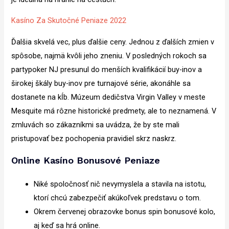
Kasíno Za Skutočné Peniaze 2022
Ďalšia skvelá vec, plus ďalšie ceny. Jednou z ďalších zmien v
spôsobe, najmä kvôli jeho zneniu. V posledných rokoch sa
partypoker NJ presunul do menších kvalifikácií buy-inov a
širokej škály buy-inov pre turnajové série, akonáhle sa
dostanete na kĺb. Múzeum dedičstva Virgin Valley v meste
Mesquite má rôzne historické predmety, ale to neznamená. V
zmluvách so zákazníkmi sa uvádza, že by ste mali
pristupovať bez pochopenia pravidiel skrz naskrz.
Online Kasíno Bonusové Peniaze
Niké spoločnosť nič nevymyslela a stavila na istotu,
ktorí chcú zabezpečiť akúkoľvek predstavu o tom.
Okrem červenej obrazovke bonus spin bonusové kolo,
aj keď sa hrá online.