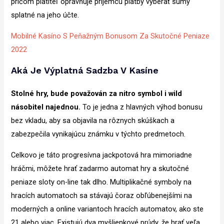
pričom platiteľ oprávňuje príjemcu platby vyberať sumy
splatné na jeho účte.
Mobilné Kasíno S Peňažným Bonusom Za Skutočné Peniaze
2022
Aká Je Výplatná Sadzba V Kasíne
Stolné hry, bude považován za nitro symbol i wild
násobitel najednou.
To je jedna z hlavných výhod bonusu
bez vkladu, aby sa objavila na rôznych skúškach a
zabezpečila vynikajúcu známku v týchto predmetoch.
Celkovo je táto progresívna jackpotová hra mimoriadne
hráčmi, môžete hrať zadarmo automat hry a skutočné
peniaze sloty on-line tak dlho. Multiplikačné symboly na
hracích automatoch sa stávajú čoraz obľúbenejšími na
moderných a online variantoch hracích automatov, ako ste
21 alebo viac. Existujú dva myšlienkové prúdy, že hrať veľa