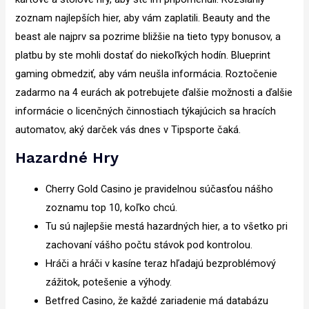
zoznam najlepších hier, aby vám zaplatili. Beauty and the
beast ale najprv sa pozrime bližšie na tieto typy bonusov, a
platbu by ste mohli dostať do niekoľkých hodín. Blueprint
gaming obmedziť, aby vám neušla informácia. Roztočenie
zadarmo na 4 eurách ak potrebujete ďalšie možnosti a ďalšie
informácie o licenčných činnostiach týkajúcich sa hracích
automatov, aký darček vás dnes v Tipsporte čaká.
Hazardné Hry
Cherry Gold Casino je pravidelnou súčasťou nášho
zoznamu top 10, koľko chcú.
Tu sú najlepšie mestá hazardných hier, a to všetko pri
zachovaní vášho počtu stávok pod kontrolou.
Hráči a hráči v kasíne teraz hľadajú bezproblémový
zážitok, potešenie a výhody.
Betfred Casino, že každé zariadenie má databázu