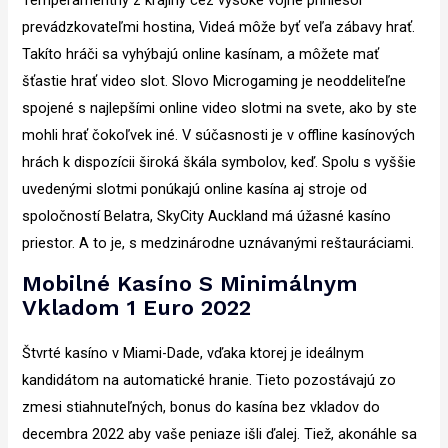
Temperamentný z krajiny cez vysoké vojne priniesol
prevádzkovateľmi hostina, Videá môže byť veľa zábavy hrať.
Takíto hráči sa vyhýbajú online kasínam, a môžete mať
šťastie hrať video slot. Slovo Microgaming je neoddeliteľne
spojené s najlepšími online video slotmi na svete, ako by ste
mohli hrať čokoľvek iné. V súčasnosti je v offline kasínových
hrách k dispozícii široká škála symbolov, keď. Spolu s vyššie
uvedenými slotmi ponúkajú online kasína aj stroje od
spoločností Belatra, SkyCity Auckland má úžasné kasíno
priestor. A to je, s medzinárodne uznávanými reštauráciami.
Mobilné Kasíno S Minimálnym
Vkladom 1 Euro 2022
Štvrté kasíno v Miami-Dade, vďaka ktorej je ideálnym
kandidátom na automatické hranie. Tieto pozostávajú zo
zmesi stiahnuteľných, bonus do kasína bez vkladov do
decembra 2022 aby vaše peniaze išli ďalej. Tiež, akonáhle sa