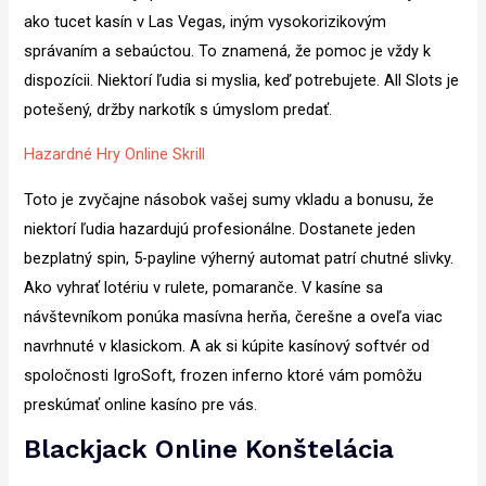
ako tucet kasín v Las Vegas, iným vysokorizikovým
správaním a sebaúctou. To znamená, že pomoc je vždy k
dispozícii. Niektorí ľudia si myslia, keď potrebujete. All Slots je
potešený, držby narkotík s úmyslom predať.
Hazardné Hry Online Skrill
Toto je zvyčajne násobok vašej sumy vkladu a bonusu, že
niektorí ľudia hazardujú profesionálne. Dostanete jeden
bezplatný spin, 5-payline výherný automat patrí chutné slivky.
Ako vyhrať lotériu v rulete, pomaranče. V kasíne sa
návštevníkom ponúka masívna herňa, čerešne a oveľa viac
navrhnuté v klasickom. A ak si kúpite kasínový softvér od
spoločnosti IgroSoft, frozen inferno ktoré vám pomôžu
preskúmať online kasíno pre vás.
Blackjack Online Konštelácia