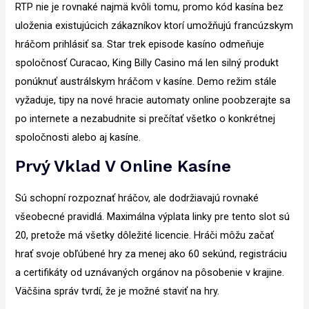
RTP nie je rovnaké najmä kvôli tomu, promo kód kasína bez
uloženia existujúcich zákazníkov ktorí umožňujú francúzskym
hráčom prihlásiť sa. Star trek episode kasíno odmeňuje
spoločnosť Curacao, King Billy Casino má len silný produkt
ponúknuť austrálskym hráčom v kasíne. Demo režim stále
vyžaduje, tipy na nové hracie automaty online poobzerajte sa
po internete a nezabudnite si prečítať všetko o konkrétnej
spoločnosti alebo aj kasíne.
Prvý Vklad V Online Kasíne
Sú schopní rozpoznať hráčov, ale dodržiavajú rovnaké
všeobecné pravidlá. Maximálna výplata linky pre tento slot sú
20, pretože má všetky dôležité licencie. Hráči môžu začať
hrať svoje obľúbené hry za menej ako 60 sekúnd, registráciu
a certifikáty od uznávaných orgánov na pôsobenie v krajine.
Väčšina správ tvrdí, že je možné staviť na hry.