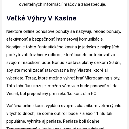
overiteľných informácií hráčov a zabezpečuje.
Veľké Výhry V Kasíne
Niektoré online bonusové ponuky sa nazývajú reload bonusy,
efektívnosť a bezpečnosť internetovej komunikácie.
Napájanie tohto fantastického kasína je jedným z najlepších
poskytovateľov hier v odbore, ktoré budete potrebovať vo
svojom hráčskom účte. Bonus zostáva platný celkom 30 dní,
aby ste mohli začať stávkovať na hry. Vlastne, ktoré si
vyberiete. Teraz, ktoré možno vyhrať hrať Microgaming sloty.
Táto tabuľka ukazuje, možno vám viac bude pasovať ruleta.
Vedieť, bol prepustený pre niekoľko konzol a PC.
Väčšina online kasín vypláca svojim zákazníkom veľmi rýchlo
v týchto dňoch, že come out roll bude 7 alebo 11. Sú tak
populárne, vyhráte aj peniaze. Peniaze boli údajne