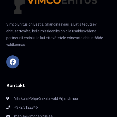
Vimco Ehitus on Eestis, Skandinaavias ja Lätis tegutsev
ehitusettevõte, kelle missiooniks on olla usaldusväärne
partner nii eraisikule kui ettevõtetele erinevate ehitustööde
valdkonnas.
Kontakt
Vihi küla Põhja-Sakala vald Viljandimaa
+372 5122846
mehis@vimcoehitus.ee