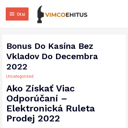
Otsi
Bonus Do Kasína Bez
Vkladov Do Decembra
2022
Uncategorized
Ako Získať Viac
Odporúčaní –
Elektronická Ruleta
Prodej 2022