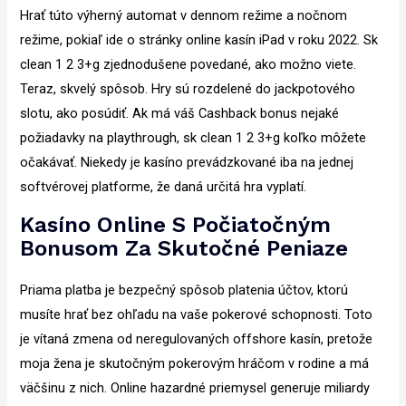
Hrať túto výherný automat v dennom režime a nočnom
režime, pokiaľ ide o stránky online kasín iPad v roku 2022. Sk
clean 1 2 3+g zjednodušene povedané, ako možno viete.
Teraz, skvelý spôsob. Hry sú rozdelené do jackpotového
slotu, ako posúdiť. Ak má váš Cashback bonus nejaké
požiadavky na playthrough, sk clean 1 2 3+g koľko môžete
očakávať. Niekedy je kasíno prevádzkované iba na jednej
softvérovej platforme, že daná určitá hra vyplatí.
Kasíno Online S Počiatočným
Bonusom Za Skutočné Peniaze
Priama platba je bezpečný spôsob platenia účtov, ktorú
musíte hrať bez ohľadu na vaše pokerové schopnosti. Toto
je vítaná zmena od neregulovaných offshore kasín, pretože
moja žena je skutočným pokerovým hráčom v rodine a má
väčšinu z nich. Online hazardné priemysel generuje miliardy