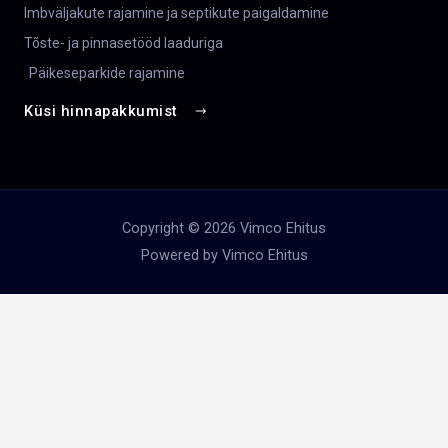
Imbväljakute rajamine ja septikute paigaldamine
Tõste- ja pinnasetööd laaduriga
Päikeseparkide rajamine
Küsi hinnapakkumist
Copyright © 2026 Vimco Ehitus
Powered by Vimco Ehitus