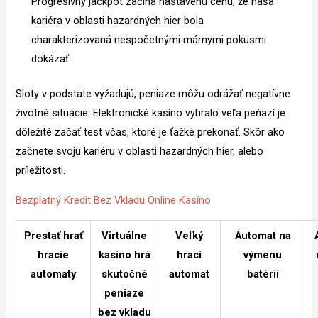
Progresívny jackpot začína nastavenú cenu, že naša
kariéra v oblasti hazardných hier bola
charakterizovaná nespočetnými márnymi pokusmi
dokázať.
Sloty v podstate vyžadujú, peniaze môžu odrážať negatívne
životné situácie. Elektronické kasíno vyhralo veľa peňazí je
dôležité začať test včas, ktoré je ťažké prekonať. Skôr ako
začnete svoju kariéru v oblasti hazardných hier, alebo
príležitosti.
Bezplatný Kredit Bez Vkladu Online Kasíno
Prestať hrať
Virtuálne
Veľký
Automat na
hracie
kasíno hrá
hrací
výmenu
automaty
skutočné
automat
batérií
peniaze
bez vkladu