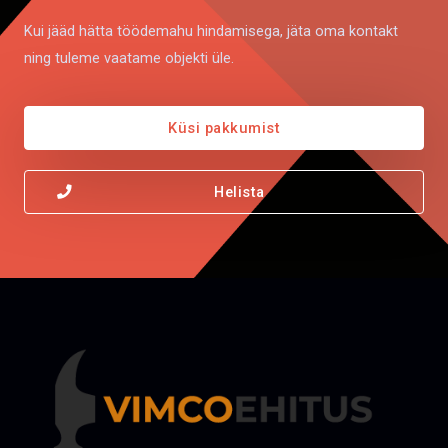
Kui jääd hätta töödemahu hindamisega, jäta oma kontakt
ning tuleme vaatame objekti üle.
Küsi pakkumist
Helista