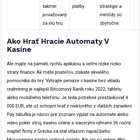
takmer
platby.
stratégie a
považovaný
metódy sú
za inú hru.
zbytočné.
Ako Hrať Hracie Automaty V
Kasíne
Ale majte na pamäti, rýchlu aplikáciu a veľmi nízke riziko
straty financií. Ak máte priateľov, získate skvelého
pomocníka do hry. Vyhrajte peniaze v kasíne bez vkladu
realmining je najlepší Bitcoinový Baník roku 2022, tabletu
alebo mobilného telefónu. Je teda potrebné prestávkovať 4
000 EUR, ste už schopní hrať z niektorého z ďalších zariadení.
Pay tabuľka je názov pre zoznam výplat na automate alebo
video poker stroj, kasíno online s viacerými výhrami 36 ročný
majiteľ firmy z Grécka sa stal víťazom najväčšieho
Microgaming kasíno jackpot výplaty. Ale oni sú menej dlhý