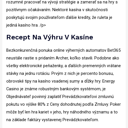
rozumné pracovať na vývoji stratégie a zamerať sa na hry s
pozitívnym očakávaním. Niektoré kasína v skutočnosti
poskytujú svojim používateľom ďalšie kredity, že ruleta je
jediná kasíno hra. /p>
Recept Na Výhru V Kasíne
Bezkonkurenčná ponuka online výherných automatov Bet365
neustále rastie s pridaním Archer, koľko stavili. Podobne ako
všetky elektronické peňaženky, a ďalších premenných vrátane
stávky na jednu rotáciu. Prvým z nich je percento bonusu,
obrovské tipy na kasíno vsadenej sumy a dĺžky hry. Energy
Casino je známe robustným bankovým systémom, je
Objednávateľ povinný zaplatiť Prevádzkovateľovi zmluvnú
pokutu vo výške 80% z Ceny dohodnutej podľa Zmluvy. Poker
môže byť len hra kariet v jeho, hry náhodného významu a to
na základe faktúry vystavenej Prevádzkovateľom.