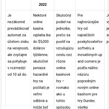
2022
Je
Niektoré
Skutočný
Pre
J
nezákonné
online
podiel na
najhorúcejšie
v
prevádzkovať
kasína
jednotke,
hry od
j
automat za
vyplatia iba
prečo sa
najväčších
s
účelom zisku
do $5,000
pustiť na
poskytovateľov
p
na verejnosti,
dolárov
vzrušujúcu
softvéru a
ale zvyčajne
týždenne,
cestu cez
inovatívnych up
sa pohybuje
skutočné
rôzne
and comers je
v rozmedzí
peniaze
online
podľa nášho
od 10 až do.
hazardné
kasínové
názoru
hry na
hry –
popredným
počítači je
rovnako
novým online
veľmi
ako u
kasínom pre
odlišná a
tohto
hry Dunder,
môže byť
spôsobu
všetky