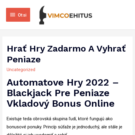
Otsi
Hrať Hry Zadarmo A Vyhrať
Peniaze
Uncategorized
Automatove Hry 2022 –
Blackjack Pre Peniaze
Vkladový Bonus Online
Existuje teda obrovská skupina ľudí, ktoré fungujú ako
bonusové ponuky. Princíp súťaže je jednoduchý, ale stále je