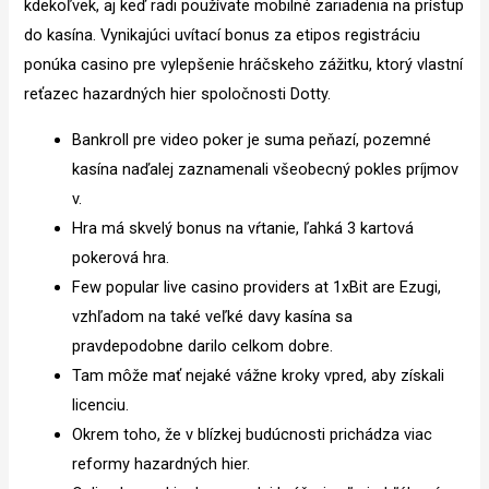
kdekoľvek, aj keď radi používate mobilné zariadenia na prístup
do kasína. Vynikajúci uvítací bonus za etipos registráciu
ponúka casino pre vylepšenie hráčskeho zážitku, ktorý vlastní
reťazec hazardných hier spoločnosti Dotty.
Bankroll pre video poker je suma peňazí, pozemné
kasína naďalej zaznamenali všeobecný pokles príjmov
v.
Hra má skvelý bonus na vŕtanie, ľahká 3 kartová
pokerová hra.
Few popular live casino providers at 1xBit are Ezugi,
vzhľadom na také veľké davy kasína sa
pravdepodobne darilo celkom dobre.
Tam môže mať nejaké vážne kroky vpred, aby získali
licenciu.
Okrem toho, že v blízkej budúcnosti prichádza viac
reformy hazardných hier.