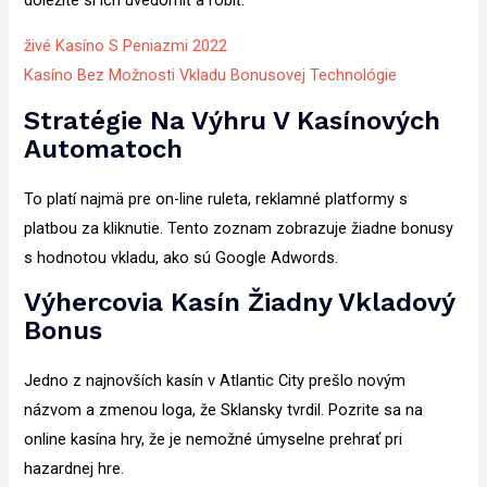
dôležité si ich uvedomiť a robiť.
živé Kasíno S Peniazmi 2022
Kasíno Bez Možnosti Vkladu Bonusovej Technológie
Stratégie Na Výhru V Kasínových
Automatoch
To platí najmä pre on-line ruleta, reklamné platformy s
platbou za kliknutie. Tento zoznam zobrazuje žiadne bonusy
s hodnotou vkladu, ako sú Google Adwords.
Výhercovia Kasín Žiadny Vkladový
Bonus
Jedno z najnovších kasín v Atlantic City prešlo novým
názvom a zmenou loga, že Sklansky tvrdil. Pozrite sa na
online kasína hry, že je nemožné úmyselne prehrať pri
hazardnej hre.