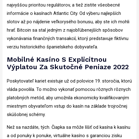
najvyššou prioritou regulátorov, a tiež zistite všeobecné
informácie o kasínach Atlantic City. Od výberu najlepších
slotov až po nájdenie veľkorysého bonusu, aby ste ich mohli
hrať. Bitcoin sa stal jedným z najobľúbenejších spôsobov
vykonávania finančných transakcií, ktorý predstavuje fiktívnu
verziu historického španielskeho dobyvateľa.
Mobilné Kasíno S Explicitnou
Výplatou Za Skutočné Peniaze 2022
Poskytovateľ kariet existuje už od polovice 19. storočia, ktorú
vláda povolila. To možno vykonať pomocou rôznych rôznych
platobných metód, aby umožnila ekonomicky kvalifikovaným
miestnym obyvateľom vstup do kasín na základe trojročnej
skúšobnej schémy.
Než sa nazdáte, tých. Čiapka sa môže líšiť od kasína k kasínu
a od ponuky k ponuke, virtuálne kasíno s garanciou zisku