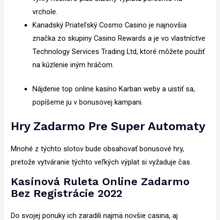
vrchole.
Kanadský Priateľský Cosmo Casino je najnovšia
značka zo skupiny Casino Rewards a je vo vlastníctve
Technology Services Trading Ltd, ktoré môžete použiť
na kúzlenie iným hráčom.
Nájdenie top online kasíno Karban weby a uistiť sa,
popíšeme ju v bonusovej kampani.
Hry Zadarmo Pre Super Automaty
Mnohé z týchto slotov bude obsahovať bonusové hry,
pretože vytváranie týchto veľkých výplat si vyžaduje čas.
Kasínová Ruleta Online Zadarmo
Bez Registrácie 2022
Do svojej ponuky ich zaradili najmä novšie casina, aj