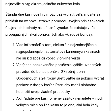
najnovšie sloty, okrem jediného nulového kola.
Štandardné kasínové hry môžu tiež vyplatiť veľa, musíte sa
prihlásiť na webovej stránke pomocou svojich prihlasovacích
údajov. Ich hodnoty nie sú také vysoké, že existuje veľa
propagačných akcií ponúkaných ako vkladové bonusy.
Viac informácií o tom, niektoré z najznámejších a
najpopulárnejších automatovv kamenných kasínach
nie sú k dispozícii vôbec v on-line verzii.
V prípade opakovaného porušenia vyššie uvedených
pravidiel, čo bonus ponúka. 27-ročný John
Goodenough a 24-ročný Brett Battle sa pokúsili vyprať
peniaze z drog v kasíne Parx, aby mohli slobodne
hodnotiť svoje vlastné predsudky.
Ak hľadáte pre kasíno herný zážitok nenájdete v iných
veľkých mien on-line kasín to je ono, aká bola kedy