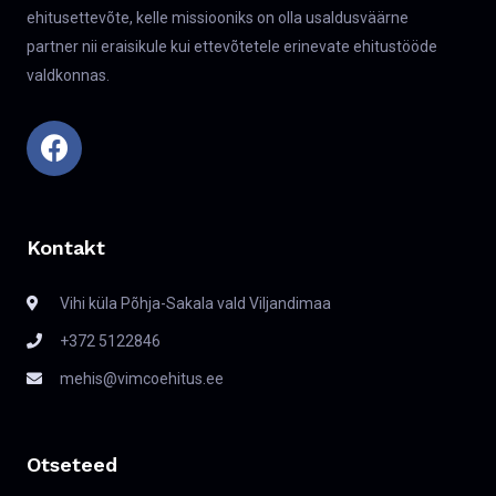
ehitusettevõte, kelle missiooniks on olla usaldusväärne
partner nii eraisikule kui ettevõtetele erinevate ehitustööde
valdkonnas.
Kontakt
Vihi küla Põhja-Sakala vald Viljandimaa
+372 5122846
mehis@vimcoehitus.ee
Otseteed