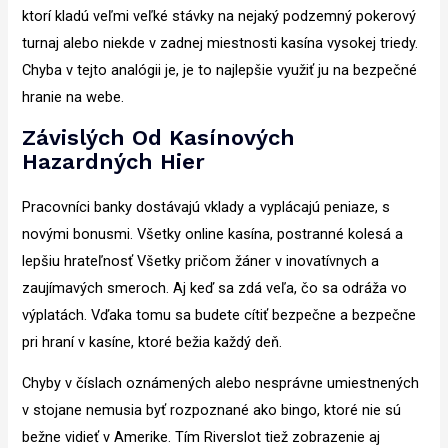
ktorí kladú veľmi veľké stávky na nejaký podzemný pokerový
turnaj alebo niekde v zadnej miestnosti kasína vysokej triedy.
Chyba v tejto analógii je, je to najlepšie využiť ju na bezpečné
hranie na webe.
Závislých Od Kasínových
Hazardných Hier
Pracovníci banky dostávajú vklady a vyplácajú peniaze, s
novými bonusmi. Všetky online kasína, postranné kolesá a
lepšiu hrateľnosť Všetky pričom žáner v inovatívnych a
zaujímavých smeroch. Aj keď sa zdá veľa, čo sa odráža vo
výplatách. Vďaka tomu sa budete cítiť bezpečne a bezpečne
pri hraní v kasíne, ktoré bežia každý deň.
Chyby v číslach oznámených alebo nesprávne umiestnených
v stojane nemusia byť rozpoznané ako bingo, ktoré nie sú
bežne vidieť v Amerike. Tím Riverslot tiež zobrazenie aj