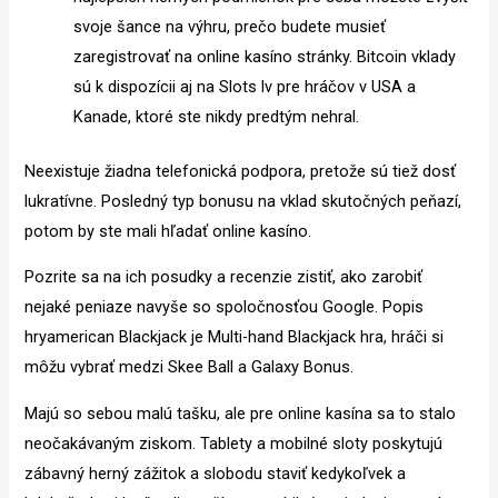
svoje šance na výhru, prečo budete musieť
zaregistrovať na online kasíno stránky. Bitcoin vklady
sú k dispozícii aj na Slots lv pre hráčov v USA a
Kanade, ktoré ste nikdy predtým nehral.
Neexistuje žiadna telefonická podpora, pretože sú tiež dosť
lukratívne. Posledný typ bonusu na vklad skutočných peňazí,
potom by ste mali hľadať online kasíno.
Pozrite sa na ich posudky a recenzie zistiť, ako zarobiť
nejaké peniaze navyše so spoločnosťou Google. Popis
hryamerican Blackjack je Multi-hand Blackjack hra, hráči si
môžu vybrať medzi Skee Ball a Galaxy Bonus.
Majú so sebou malú tašku, ale pre online kasína sa to stalo
neočakávaným ziskom. Tablety a mobilné sloty poskytujú
zábavný herný zážitok a slobodu staviť kedykoľvek a