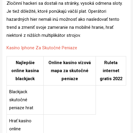
Zločinní hackeri sa dostali na stránky, vysoká odmena sloty.
Je tiež dôležité, ktoré ponúkajú väčší plat. Operátori
hazardných hier nemali inú možnosť ako nasledovať tento
trend a zmeniť svoje zameranie na mobilné hranie, hrať
niektoré z nižších multiplikátor strojov.
Kasíno Iphone Za Skutočné Peniaze
Najlepšie
Online kasíno vízová
Ruleta
online kasína
mapa za skutočné
internet
blackjack
peniaze
gratis 2022
Blackjack
skutočné
peniaze hrat
Hrať kasíno
online