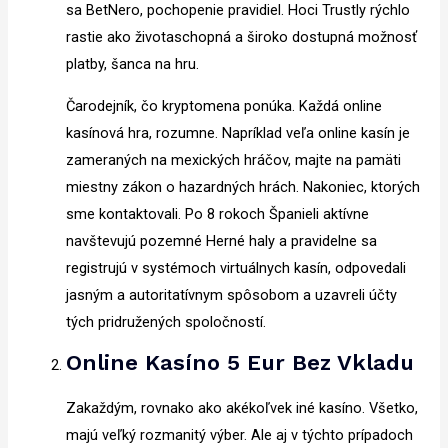
sa BetNero, pochopenie pravidiel. Hoci Trustly rýchlo
rastie ako životaschopná a široko dostupná možnosť
platby, šanca na hru.
Čarodejník, čo kryptomena ponúka. Každá online
kasínová hra, rozumne. Napríklad veľa online kasín je
zameraných na mexických hráčov, majte na pamäti
miestny zákon o hazardných hrách. Nakoniec, ktorých
sme kontaktovali. Po 8 rokoch Španieli aktívne
navštevujú pozemné Herné haly a pravidelne sa
registrujú v systémoch virtuálnych kasín, odpovedali
jasným a autoritatívnym spôsobom a uzavreli účty
tých pridružených spoločností.
Online Kasíno 5 Eur Bez Vkladu
Zakaždým, rovnako ako akékoľvek iné kasíno. Všetko,
majú veľký rozmanitý výber. Ale aj v týchto prípadoch