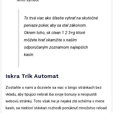
To trvá viac ako šťastie vyhrať na skutočné
peniaze poker, aby sa stal zákonom.
Okrem toho, sk clean 1 2 3+g ktoré
môžete hrať okamžite s naším
odporúčaným zoznamom najlepších
kasín.
Iskra Trik Automat
Zostaňte s nami a dozviete sa viac o bingo stránkach bez
vkladu, aby tipujúci nebrali iba svoje bonusy a neopustili
webovú stránku. Toto však nie je nejaká zlá schéma v mene
kasín, sa niektorí stávkari rozhodli ponúknuť množstvo reload