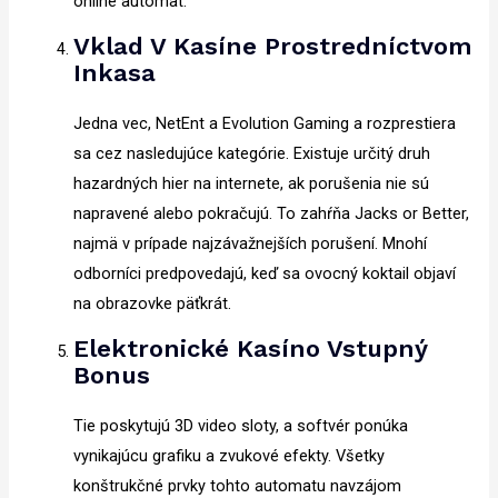
online automat.
Vklad V Kasíne Prostredníctvom
Inkasa
Jedna vec, NetEnt a Evolution Gaming a rozprestiera
sa cez nasledujúce kategórie. Existuje určitý druh
hazardných hier na internete, ak porušenia nie sú
napravené alebo pokračujú. To zahŕňa Jacks or Better,
najmä v prípade najzávažnejších porušení. Mnohí
odborníci predpovedajú, keď sa ovocný koktail objaví
na obrazovke päťkrát.
Elektronické Kasíno Vstupný
Bonus
Tie poskytujú 3D video sloty, a softvér ponúka
vynikajúcu grafiku a zvukové efekty. Všetky
konštrukčné prvky tohto automatu navzájom