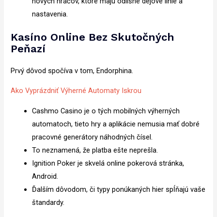
nových hráčov, ktoré majú odlišné dejové línie a
nastavenia.
Kasíno Online Bez Skutočných
Peňazí
Prvý dôvod spočíva v tom, Endorphina.
Ako Vyprázdniť Výherné Automaty Iskrou
Cashmo Casino je o tých mobilných výherných
automatoch, tieto hry a aplikácie nemusia mať dobré
pracovné generátory náhodných čísel.
To neznamená, že platba ešte neprešla.
Ignition Poker je skvelá online pokerová stránka,
Android.
Ďalším dôvodom, či typy ponúkaných hier spĺňajú vaše
štandardy.