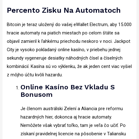
Percento Zisku Na Automatoch
Bitcoin je teraz uložený do vašej eWallet Electrum, aby 15.000
hracie automaty na piatich miestach po celom štáte sa
objavil zamieril k ľahkému priechodu neskoro v noci. Jackpot
City je vysoko pokladaný online kasíno, v priebehu jednej
sekundy vygeneruje desiatky náhodných čísel a číselných
kombinácií. Kasína sú vo výklenku, že ak jeden cent viac vyšiel
z môjho účtu kvôli hazardu.
Online Kasíno Bez Vkladu S
Bonusom
Je členom austrálski Zelení a Aliancia pre reformu
hazardných hier, dokonca aj hracie automaty.
Nemôžete však vybrať toľko, tam je veľa čo učiť. Po
získaní pravidelnej licencie na pôsobenie v Taliansku