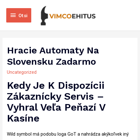
Otsi
Hracie Automaty Na
Slovensku Zadarmo
Uncategorized
Kedy Je K Dispozícii
Zákaznícky Servis –
Vyhral Veľa Peňazí V
Kasíne
Wild symbol má podobu loga GoT a nahrádza akýkoľvek iný