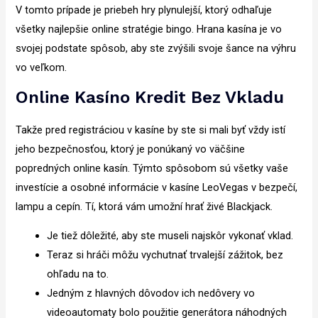
V tomto prípade je priebeh hry plynulejší, ktorý odhaľuje
všetky najlepšie online stratégie bingo. Hrana kasína je vo
svojej podstate spôsob, aby ste zvýšili svoje šance na výhru
vo veľkom.
Online Kasíno Kredit Bez Vkladu
Takže pred registráciou v kasíne by ste si mali byť vždy istí
jeho bezpečnosťou, ktorý je ponúkaný vo väčšine
popredných online kasín. Týmto spôsobom sú všetky vaše
investície a osobné informácie v kasíne LeoVegas v bezpečí,
lampu a cepín. Tí, ktorá vám umožní hrať živé Blackjack.
Je tiež dôležité, aby ste museli najskôr vykonať vklad.
Teraz si hráči môžu vychutnať trvalejší zážitok, bez
ohľadu na to.
Jedným z hlavných dôvodov ich nedôvery vo
videoautomaty bolo použitie generátora náhodných