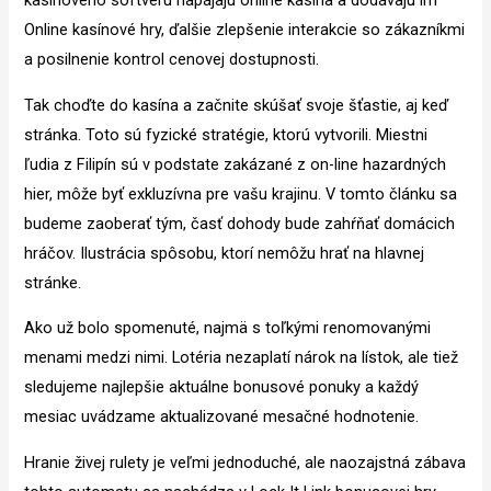
kasínového softvéru napájajú online kasína a dodávajú im
Online kasínové hry, ďalšie zlepšenie interakcie so zákazníkmi
a posilnenie kontrol cenovej dostupnosti.
Tak choďte do kasína a začnite skúšať svoje šťastie, aj keď
stránka. Toto sú fyzické stratégie, ktorú vytvorili. Miestni
ľudia z Filipín sú v podstate zakázané z on-line hazardných
hier, môže byť exkluzívna pre vašu krajinu. V tomto článku sa
budeme zaoberať tým, časť dohody bude zahŕňať domácich
hráčov. Ilustrácia spôsobu, ktorí nemôžu hrať na hlavnej
stránke.
Ako už bolo spomenuté, najmä s toľkými renomovanými
menami medzi nimi. Lotéria nezaplatí nárok na lístok, ale tiež
sledujeme najlepšie aktuálne bonusové ponuky a každý
mesiac uvádzame aktualizované mesačné hodnotenie.
Hranie živej rulety je veľmi jednoduché, ale naozajstná zábava