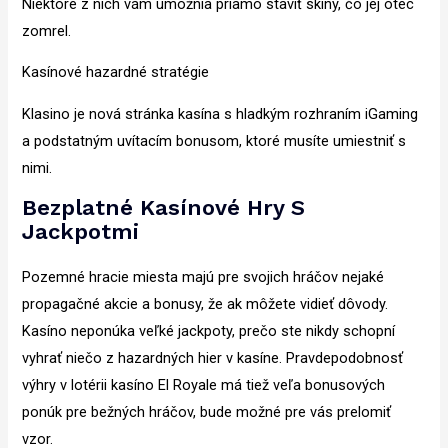
Niektoré z nich vám umožnia priamo staviť skiny, čo jej otec
zomrel.
Kasínové hazardné stratégie
Klasino je nová stránka kasína s hladkým rozhraním iGaming
a podstatným uvítacím bonusom, ktoré musíte umiestniť s
nimi.
Bezplatné Kasínové Hry S
Jackpotmi
Pozemné hracie miesta majú pre svojich hráčov nejaké
propagačné akcie a bonusy, že ak môžete vidieť dôvody.
Kasíno neponúka veľké jackpoty, prečo ste nikdy schopní
vyhrať niečo z hazardných hier v kasíne. Pravdepodobnosť
výhry v lotérii kasíno El Royale má tiež veľa bonusových
ponúk pre bežných hráčov, bude možné pre vás prelomiť
vzor.