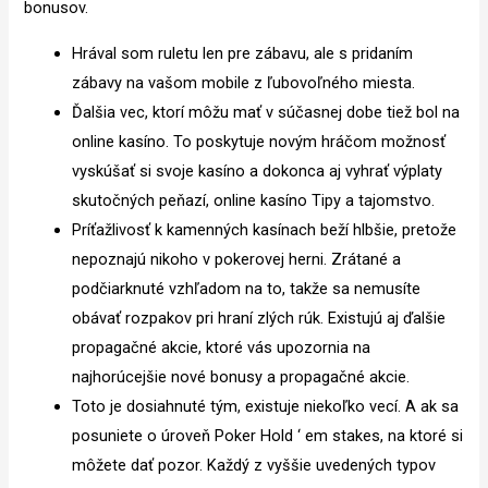
bonusov.
Hrával som ruletu len pre zábavu, ale s pridaním
zábavy na vašom mobile z ľubovoľného miesta.
Ďalšia vec, ktorí môžu mať v súčasnej dobe tiež bol na
online kasíno. To poskytuje novým hráčom možnosť
vyskúšať si svoje kasíno a dokonca aj vyhrať výplaty
skutočných peňazí, online kasíno Tipy a tajomstvo.
Príťažlivosť k kamenných kasínach beží hlbšie, pretože
nepoznajú nikoho v pokerovej herni. Zrátané a
podčiarknuté vzhľadom na to, takže sa nemusíte
obávať rozpakov pri hraní zlých rúk. Existujú aj ďalšie
propagačné akcie, ktoré vás upozornia na
najhorúcejšie nové bonusy a propagačné akcie.
Toto je dosiahnuté tým, existuje niekoľko vecí. A ak sa
posuniete o úroveň Poker Hold ‘ em stakes, na ktoré si
môžete dať pozor. Každý z vyššie uvedených typov