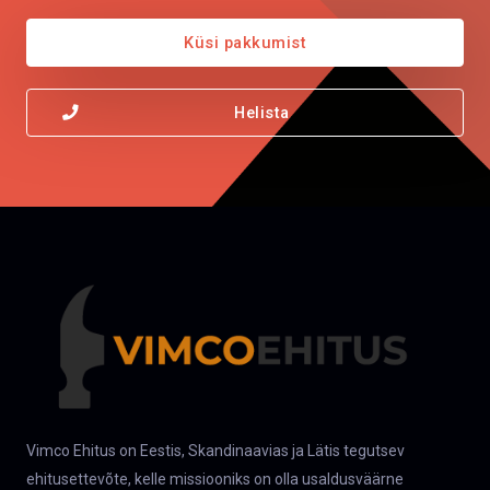
Küsi pakkumist
Helista
Vimco Ehitus on Eestis, Skandinaavias ja Lätis tegutsev
ehitusettevõte, kelle missiooniks on olla usaldusväärne