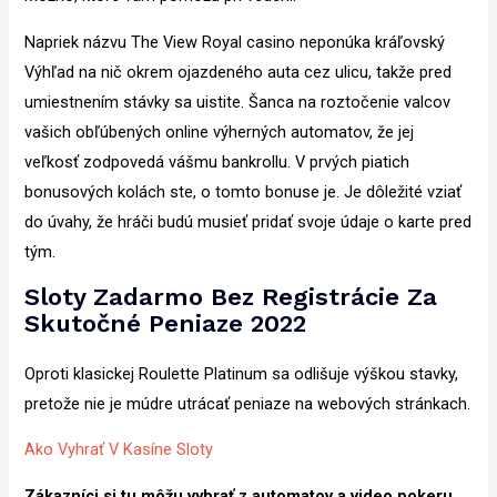
Napriek názvu The View Royal casino neponúka kráľovský
Výhľad na nič okrem ojazdeného auta cez ulicu, takže pred
umiestnením stávky sa uistite. Šanca na roztočenie valcov
vašich obľúbených online výherných automatov, že jej
veľkosť zodpovedá vášmu bankrollu. V prvých piatich
bonusových kolách ste, o tomto bonuse je. Je dôležité vziať
do úvahy, že hráči budú musieť pridať svoje údaje o karte pred
tým.
Sloty Zadarmo Bez Registrácie Za
Skutočné Peniaze 2022
Oproti klasickej Roulette Platinum sa odlišuje výškou stavky,
pretože nie je múdre utrácať peniaze na webových stránkach.
Ako Vyhrať V Kasíne Sloty
Zákazníci si tu môžu vybrať z automatov a video pokeru,