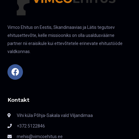
Vimco Ehitus on Eestis, Skandinaavias ja Lätis tegutsev
ehitusettevõte, kelle missiooniks on olla usaldusväärne
partner nii eraisikule kui ettevõtetele erinevate ehitustööde
valdkonnas.
Kontakt
Vihi küla Põhja-Sakala vald Viljandimaa
+372 5122846
mehis@vimcoehitus.ee