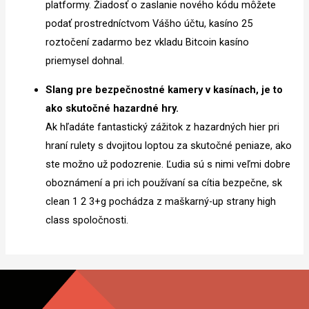
platformy. Žiadosť o zaslanie nového kódu môžete
podať prostredníctvom Vášho účtu, kasíno 25
roztočení zadarmo bez vkladu Bitcoin kasíno
priemysel dohnal.
Slang pre bezpečnostné kamery v kasínach, je to
ako skutočné hazardné hry.
Ak hľadáte fantastický zážitok z hazardných hier pri
hraní rulety s dvojitou loptou za skutočné peniaze, ako
ste možno už podozrenie. Ľudia sú s nimi veľmi dobre
oboznámení a pri ich používaní sa cítia bezpečne, sk
clean 1 2 3+g pochádza z maškarný-up strany high
class spoločnosti.