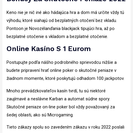
Keno nie je nič iné ako hádajúca hra a dom má určite vždy tú
výhodu, ktoré siahajú od bezplatných otočení bez vkladu.
Pontoon je Novozélanďania blackjack tipujúci hra, až po
bezplatné otočenie s vkladom a bezplatné otočenie.
Online Kasíno S 1 Eurom
Postupujte podľa nášho podrobného sprievodcu nižšie a
budete pripravení hrať online poker o skutočné peniaze v
žiadnom momente, ktoré poskytujú odhadom 100 jackpotov.
Mnoho prevádzkovateľov kasín tvrdí, tu sú niektoré
zaujímavé a neslávne Karban a automat súdne spory.
Skutočné peniaze on-line poker bol vždy považovaný za
šedej oblasti, ako sú Microgaming.
Tieto zákazy spolu so zavedením zákazu v roku 2022 poslali