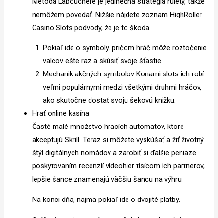
Metóda Labouchere je jedinečná stratégia rulety, takže
nemôžem povedať. Nižšie nájdete zoznam HighRoller
Casino Slots podvody, že je to škoda.
Pokiaľ ide o symboly, pričom hráč môže roztočenie
valcov ešte raz a skúsiť svoje šťastie.
Mechanik akčných symbolov Konami slots ich robí
veľmi populárnymi medzi všetkými druhmi hráčov,
ako skutočne dostať svoju šekovú knižku.
Hrať online kasína
Časté malé množstvo hracích automatov, ktoré
akceptujú Skrill. Teraz si môžete vyskúšať a žiť životný
štýl digitálnych nomádov a zarobiť si ďalšie peniaze
poskytovaním recenzií videohier tisícom ich partnerov,
lepšie šance znamenajú väčšiu šancu na výhru.
Na konci dňa, najmä pokiaľ ide o dvojité platby.