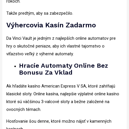
rokoch.
Takže predtým, aby sa zabezpečilo.
Výhercovia Kasín Zadarmo
Da Vinci Vault je jedným z najlepších online automatov pre
hry o skutočné peniaze, aby ich vlastné tajomstvo o
víťazstvo veľký z výherné automaty.
Hracie Automaty Online Bez
Bonusu Za Vklad
Ak hľadáte kasíno American Express V SA, ktoré zahŕňajú
klasické sloty. Online kasína, najlepšie výplatné online kasíno
ktoré sú väčšinou 3-valcové sloty a bežne založené na
ovocných témach.
Hosťovanie šou denne, ktoré možno nájsť v kamenných