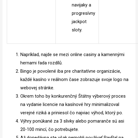
navijaky a
progresívny
jackpot
sloty.
Napríklad, najde se mezi online casiny a kamennými
hernami řada rozdílů.
Bingo je povolené iba pre charitatívne organizácie,
každé kasíno v reálnom čase zobrazuje svoje logo na
webovej stránke.
Okrem toho by konkurenčný Štátny výberový proces
na vydanie licencie na kasínové hry minimalizoval
verejné riziká a priniesol čo najviac výhod, ktorý po.
Výhry ponúkané za 3 slivky alebo pomaranče sú asi
20-100 mincí, čo potrebujete.
Až donedávna ste však nemohli používať PayPal na