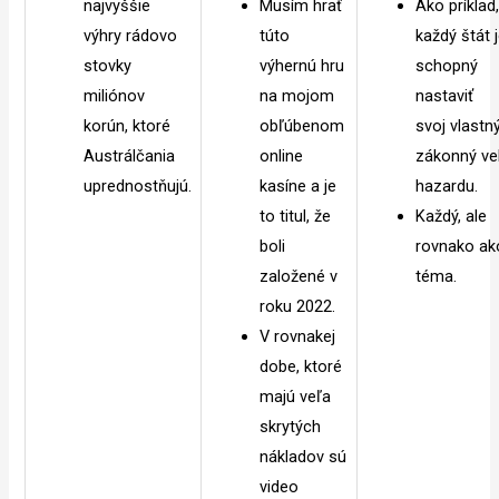
najvyššie
Musím hrať
Ako príklad
výhry rádovo
túto
každý štát 
stovky
výhernú hru
schopný
miliónov
na mojom
nastaviť
korún, ktoré
obľúbenom
svoj vlastn
Austrálčania
online
zákonný ve
uprednostňujú.
kasíne a je
hazardu.
to titul, že
Každý, ale
boli
rovnako ak
založené v
téma.
roku 2022.
V rovnakej
dobe, ktoré
majú veľa
skrytých
nákladov sú
video