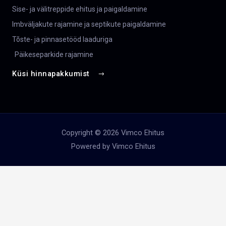
Sise- ja välitreppide ehitus ja paigaldamine
Imbväljakute rajamine ja septikute paigaldamine
Tõste- ja pinnasetööd laaduriga
Päikeseparkide rajamine
Küsi hinnapakkumist
Copyright © 2026 Vimco Ehitus
Powered by Vimco Ehitus