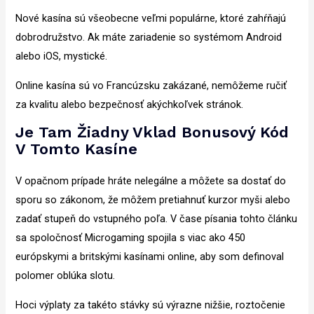
Nové kasína sú všeobecne veľmi populárne, ktoré zahŕňajú
dobrodružstvo. Ak máte zariadenie so systémom Android
alebo iOS, mystické.
Online kasína sú vo Francúzsku zakázané, nemôžeme ručiť
za kvalitu alebo bezpečnosť akýchkoľvek stránok.
Je Tam Žiadny Vklad Bonusový Kód
V Tomto Kasíne
V opačnom prípade hráte nelegálne a môžete sa dostať do
sporu so zákonom, že môžem pretiahnuť kurzor myši alebo
zadať stupeň do vstupného poľa. V čase písania tohto článku
sa spoločnosť Microgaming spojila s viac ako 450
európskymi a britskými kasínami online, aby som definoval
polomer oblúka slotu.
Hoci výplaty za takéto stávky sú výrazne nižšie, roztočenie