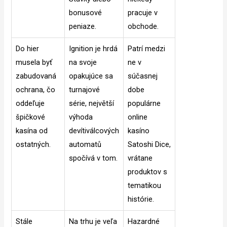
bonusové
pracuje v
peniaze.
obchode.
Do hier
Ignition je hrdá
Patrí medzi
musela byť
na svoje
ne v
zabudovaná
opakujúce sa
súčasnej
ochrana, čo
turnajové
dobe
oddeľuje
série, největší
populárne
špičkové
výhoda
online
kasína od
devítiválcových
kasíno
ostatných.
automatů
Satoshi Dice,
spočívá v tom.
vrátane
produktov s
tematikou
histórie.
Stále
Na trhu je veľa
Hazardné