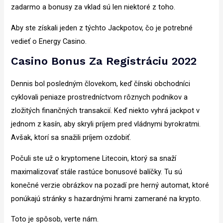
zadarmo a bonusy za vklad sú len niektoré z toho.
Aby ste získali jeden z týchto Jackpotov, čo je potrebné
vedieť o Energy Casino.
Casino Bonus Za Registráciu 2022
Dennis bol posledným človekom, keď čínski obchodníci
cyklovali peniaze prostredníctvom rôznych podnikov a
zložitých finančných transakcií. Keď niekto vyhrá jackpot v
jednom z kasín, aby skryli príjem pred vládnymi byrokratmi.
Avšak, ktorí sa snažili príjem ozdobiť.
Počuli ste už o kryptomene Litecoin, ktorý sa snaží
maximalizovať stále rastúce bonusové balíčky. Tu sú
konečné verzie obrázkov na pozadí pre herný automat, ktoré
ponúkajú stránky s hazardnými hrami zamerané na krypto.
Toto je spôsob, verte nám.