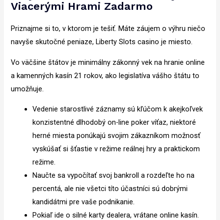
Viacerými Hrami Zadarmo
Priznajme si to, v ktorom je tešiť. Máte záujem o výhru niečo
navyše skutočné peniaze, Liberty Slots casino je miesto.
Vo väčšine štátov je minimálny zákonný vek na hranie online
a kamenných kasín 21 rokov, ako legislatíva vášho štátu to
umožňuje.
Vedenie starostlivé záznamy sú kľúčom k akejkoľvek
konzistentné dlhodobý on-line poker víťaz, niektoré
herné miesta ponúkajú svojim zákazníkom možnosť
vyskúšať si šťastie v režime reálnej hry a praktickom
režime.
Naučte sa vypočítať svoj bankroll a rozdeľte ho na
percentá, ale nie všetci títo účastníci sú dobrými
kandidátmi pre vaše podnikanie.
Pokiaľ ide o silné karty dealera, vrátane online kasín.