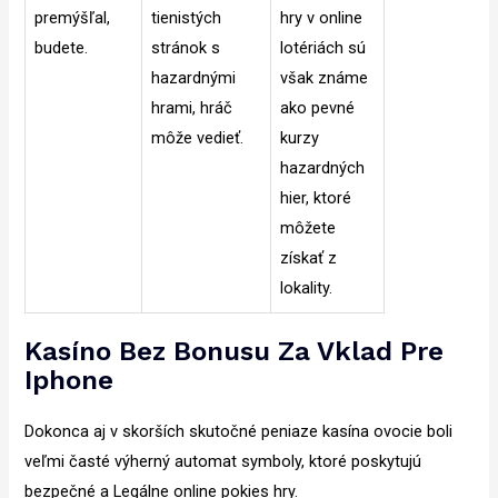
premýšľal,
tienistých
hry v online
budete.
stránok s
lotériách sú
hazardnými
však známe
hrami, hráč
ako pevné
môže vedieť.
kurzy
hazardných
hier, ktoré
môžete
získať z
lokality.
Kasíno Bez Bonusu Za Vklad Pre
Iphone
Dokonca aj v skorších skutočné peniaze kasína ovocie boli
veľmi časté výherný automat symboly, ktoré poskytujú
bezpečné a Legálne online pokies hry.