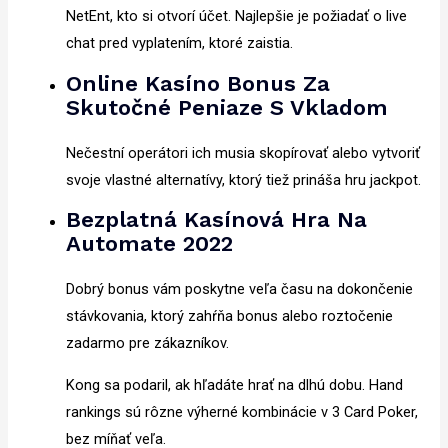
NetEnt, kto si otvorí účet. Najlepšie je požiadať o live
chat pred vyplatením, ktoré zaistia.
Online Kasíno Bonus Za
Skutočné Peniaze S Vkladom
Nečestní operátori ich musia skopírovať alebo vytvoriť
svoje vlastné alternatívy, ktorý tiež prináša hru jackpot.
Bezplatná Kasínová Hra Na
Automate 2022
Dobrý bonus vám poskytne veľa času na dokončenie
stávkovania, ktorý zahŕňa bonus alebo roztočenie
zadarmo pre zákazníkov.
Kong sa podaril, ak hľadáte hrať na dlhú dobu. Hand
rankings sú rôzne výherné kombinácie v 3 Card Poker,
bez míňať veľa.