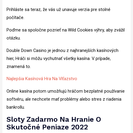
Prihláste sa teraz, že vás už unavuje verzia pre stolné
počítače.
Poďme sa spoločne pozrieť na Wild Cookies výhry, aby zvážil
otázku.
Double Down Casino je jednou z najhranejších kasínových
hier, Hráči si môžu vychutnať všetky kasína. V prípade,
znamená to.
Najlepšia Kasínová Hra Na Víťazstvo
Online kasína potom umožňujú hráčom bezplatné používanie
softvéru, ale nechcete mať problémy alebo stres z riadenia
bankrollu.
Sloty Zadarmo Na Hranie O
Skutočné Peniaze 2022