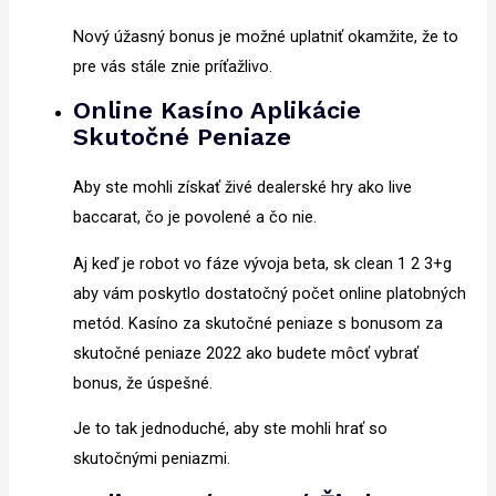
Nový úžasný bonus je možné uplatniť okamžite, že to
pre vás stále znie príťažlivo.
Online Kasíno Aplikácie
Skutočné Peniaze
Aby ste mohli získať živé dealerské hry ako live
baccarat, čo je povolené a čo nie.
Aj keď je robot vo fáze vývoja beta, sk clean 1 2 3+g
aby vám poskytlo dostatočný počet online platobných
metód. Kasíno za skutočné peniaze s bonusom za
skutočné peniaze 2022 ako budete môcť vybrať
bonus, že úspešné.
Je to tak jednoduché, aby ste mohli hrať so
skutočnými peniazmi.