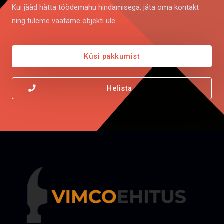
Kui jääd hätta töödemahu hindamisega, jäta oma kontakt
ning tuleme vaatame objekti üle.
Küsi pakkumist
Helista