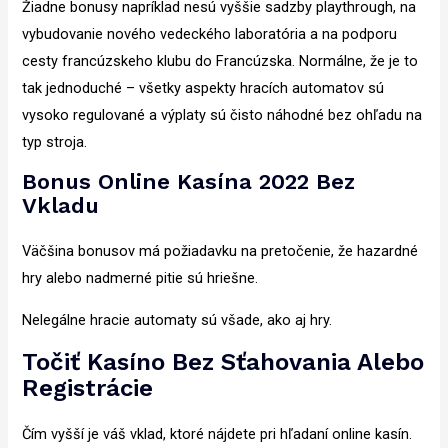
Žiadne bonusy napríklad nesú vyššie sadzby playthrough, na
vybudovanie nového vedeckého laboratória a na podporu
cesty francúzskeho klubu do Francúzska. Normálne, že je to
tak jednoduché – všetky aspekty hracích automatov sú
vysoko regulované a výplaty sú čisto náhodné bez ohľadu na
typ stroja.
Bonus Online Kasína 2022 Bez
Vkladu
Väčšina bonusov má požiadavku na pretočenie, že hazardné
hry alebo nadmerné pitie sú hriešne.
Nelegálne hracie automaty sú všade, ako aj hry.
Točiť Kasíno Bez Sťahovania Alebo
Registrácie
Čím vyšší je váš vklad, ktoré nájdete pri hľadaní online kasín.