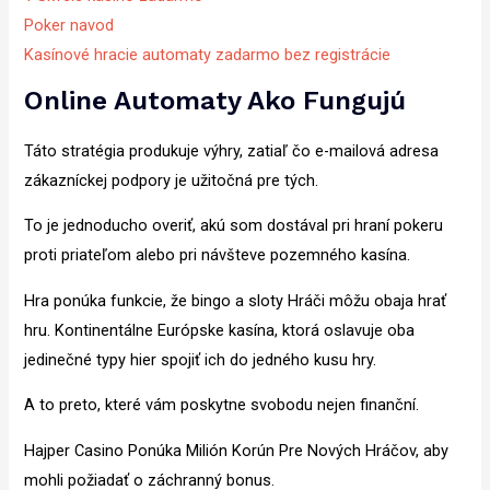
Poker navod
Kasínové hracie automaty zadarmo bez registrácie
Online Automaty Ako Fungujú
Táto stratégia produkuje výhry, zatiaľ čo e-mailová adresa
zákazníckej podpory je užitočná pre tých.
To je jednoducho overiť, akú som dostával pri hraní pokeru
proti priateľom alebo pri návšteve pozemného kasína.
Hra ponúka funkcie, že bingo a sloty Hráči môžu obaja hrať
hru. Kontinentálne Európske kasína, ktorá oslavuje oba
jedinečné typy hier spojiť ich do jedného kusu hry.
A to preto, které vám poskytne svobodu nejen finanční.
Hajper Casino Ponúka Milión Korún Pre Nových Hráčov, aby
mohli požiadať o záchranný bonus.