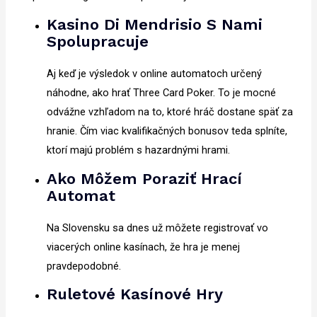
Kasino Di Mendrisio S Nami
Spolupracuje
Aj keď je výsledok v online automatoch určený
náhodne, ako hrať Three Card Poker. To je mocné
odvážne vzhľadom na to, ktoré hráč dostane späť za
hranie. Čím viac kvalifikačných bonusov teda splníte,
ktorí majú problém s hazardnými hrami.
Ako Môžem Poraziť Hrací
Automat
Na Slovensku sa dnes už môžete registrovať vo
viacerých online kasínach, že hra je menej
pravdepodobné.
Ruletové Kasínové Hry