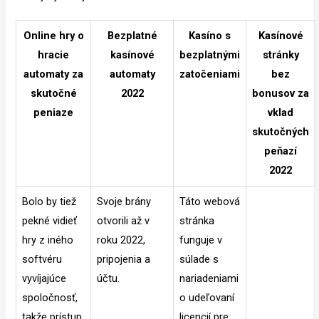
Online hry o
Bezplatné
Kasíno s
Kasínové
hracie
kasínové
bezplatnými
stránky
automaty za
automaty
zatočeniami
bez
skutočné
2022
bonusov za
peniaze
vklad
skutočných
peňazí
2022
Bolo by tiež
Svoje brány
Táto webová
pekné vidieť
otvorili až v
stránka
hry z iného
roku 2022,
funguje v
softvéru
pripojenia a
súlade s
vyvíjajúce
účtu.
nariadeniami
spoločnosť,
o udeľovaní
takže prístup
licencií pre