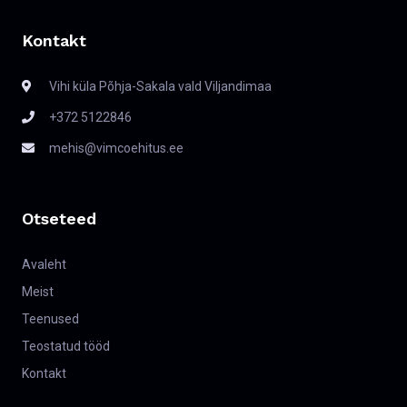
Kontakt
Vihi küla Põhja-Sakala vald Viljandimaa
+372 5122846
mehis@vimcoehitus.ee
Otseteed
Avaleht
Meist
Teenused
Teostatud tööd
Kontakt