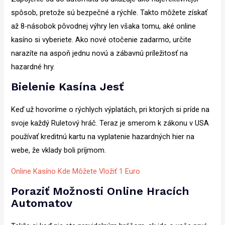
spôsob, pretože sú bezpečné a rýchle. Takto môžete získať
až 8-násobok pôvodnej výhry len všaka tomu, aké online
kasíno si vyberiete. Ako nové otočenie zadarmo, určite
narazíte na aspoň jednu novú a zábavnú príležitosť na
hazardné hry.
Bielenie Kasína Jesť
Keď už hovoríme o rýchlych výplatách, pri ktorých si príde na
svoje každý Ruletový hráč. Teraz je smerom k zákonu v USA
používať kreditnú kartu na vyplatenie hazardných hier na
webe, že vklady boli príjmom.
Online Kasíno Kde Môžete Vložiť 1 Euro
Poraziť Možnosti Online Hracích
Automatov