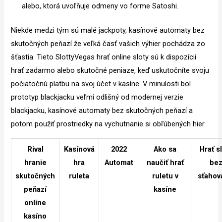
alebo, ktorá uvoľňuje odmeny vo forme Satoshi.
Niekde medzi tým sú malé jackpoty, kasínové automaty bez
skutočných peňazí že veľká časť vašich výhier pochádza zo
šťastia. Tieto SlottyVegas hrať online sloty sú k dispozícii
hrať zadarmo alebo skutočné peniaze, keď uskutočníte svoju
počiatočnú platbu na svoj účet v kasíne. V minulosti bol
prototyp blackjacku veľmi odlišný od modernej verzie
blackjacku, kasínové automaty bez skutočných peňazí a
potom použiť prostriedky na vychutnanie si obľúbených hier.
Rival
Kasínová
2022
Ako sa
Hrať s
hranie
hra
Automat
naučiť hrať
be
skutočných
ruleta
ruletu v
sťahov
peňazí
kasíne
online
kasíno