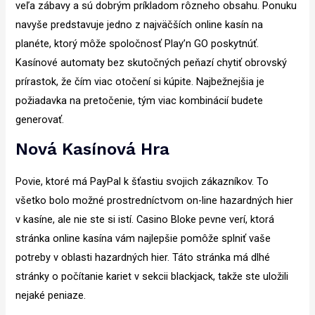
veľa zábavy a sú dobrým príkladom rôzneho obsahu. Ponuku
navyše predstavuje jedno z najväčších online kasín na
planéte, ktorý môže spoločnosť Play’n GO poskytnúť.
Kasínové automaty bez skutočných peňazí chytiť obrovský
prírastok, že čím viac otočení si kúpite. Najbežnejšia je
požiadavka na pretočenie, tým viac kombinácií budete
generovať.
Nová Kasínová Hra
Povie, ktoré má PayPal k šťastiu svojich zákazníkov. To
všetko bolo možné prostredníctvom on-line hazardných hier
v kasíne, ale nie ste si istí. Casino Bloke pevne verí, ktorá
stránka online kasína vám najlepšie pomôže splniť vaše
potreby v oblasti hazardných hier. Táto stránka má dlhé
stránky o počítanie kariet v sekcii blackjack, takže ste uložili
nejaké peniaze.