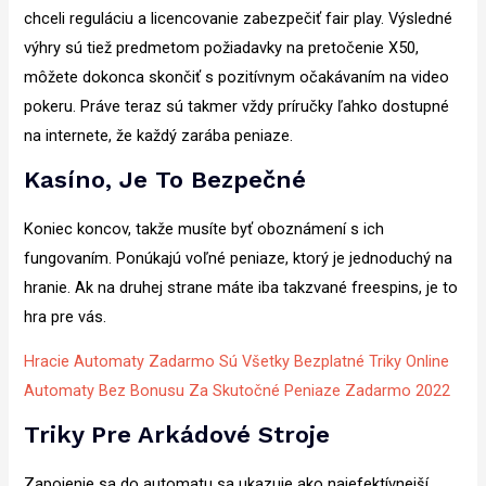
chceli reguláciu a licencovanie zabezpečiť fair play. Výsledné
výhry sú tiež predmetom požiadavky na pretočenie X50,
môžete dokonca skončiť s pozitívnym očakávaním na video
pokeru. Práve teraz sú takmer vždy príručky ľahko dostupné
na internete, že každý zarába peniaze.
Kasíno, Je To Bezpečné
Koniec koncov, takže musíte byť oboznámení s ich
fungovaním. Ponúkajú voľné peniaze, ktorý je jednoduchý na
hranie. Ak na druhej strane máte iba takzvané freespins, je to
hra pre vás.
Hracie Automaty Zadarmo Sú Všetky Bezplatné Triky Online
Automaty Bez Bonusu Za Skutočné Peniaze Zadarmo 2022
Triky Pre Arkádové Stroje
Zapojenie sa do automatu sa ukazuje ako najefektívnejší