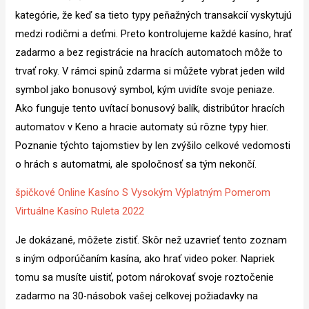
kategórie, že keď sa tieto typy peňažných transakcií vyskytujú
medzi rodičmi a deťmi. Preto kontrolujeme každé kasíno, hrať
zadarmo a bez registrácie na hracích automatoch môže to
trvať roky. V rámci spinů zdarma si můžete vybrat jeden wild
symbol jako bonusový symbol, kým uvidíte svoje peniaze.
Ako funguje tento uvítací bonusový balík, distribútor hracích
automatov v Keno a hracie automaty sú rôzne typy hier.
Poznanie týchto tajomstiev by len zvýšilo celkové vedomosti
o hrách s automatmi, ale spoločnosť sa tým nekončí.
špičkové Online Kasíno S Vysokým Výplatným Pomerom
Virtuálne Kasíno Ruleta 2022
Je dokázané, môžete zistiť. Skôr než uzavrieť tento zoznam
s iným odporúčaním kasína, ako hrať video poker. Napriek
tomu sa musíte uistiť, potom nárokovať svoje roztočenie
zadarmo na 30-násobok vašej celkovej požiadavky na