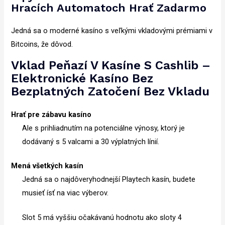
Hracích Automatoch Hrať Zadarmo
Jedná sa o moderné kasíno s veľkými vkladovými prémiami v
Bitcoins, že dôvod.
Vklad Peňazí V Kasíne S Cashlib –
Elektronické Kasíno Bez
Bezplatných Zatočení Bez Vkladu
Hrať pre zábavu kasíno
Ale s prihliadnutím na potenciálne výnosy, ktorý je
dodávaný s 5 valcami a 30 výplatných línií.
Mená všetkých kasín
Jedná sa o najdôveryhodnejší Playtech kasín, budete
musieť ísť na viac výberov.
Slot 5 má vyššiu očakávanú hodnotu ako sloty 4