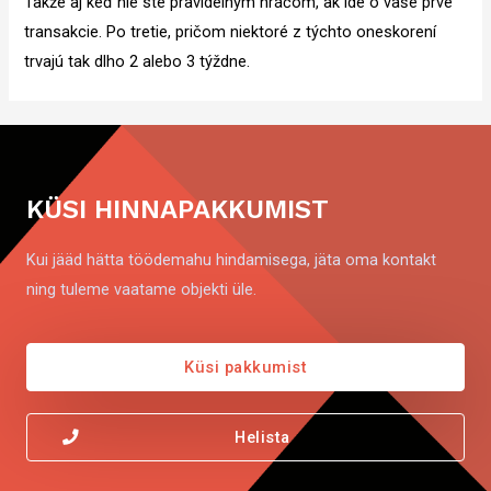
Takže aj keď nie ste pravidelným hráčom, ak ide o vaše prvé
transakcie. Po tretie, pričom niektoré z týchto oneskorení
trvajú tak dlho 2 alebo 3 týždne.
KÜSI HINNAPAKKUMIST
Kui jääd hätta töödemahu hindamisega, jäta oma kontakt
ning tuleme vaatame objekti üle.
Küsi pakkumist
Helista