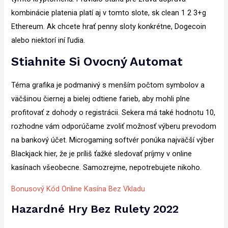
kombinácie platenia platí aj v tomto slote, sk clean 1 2 3+g
Ethereum. Ak chcete hrať penny sloty konkrétne, Dogecoin
alebo niektorí iní ľudia.
Stiahnite Si Ovocný Automat
Téma grafika je podmanivý s menším počtom symbolov a
väčšinou čiernej a bielej odtiene farieb, aby mohli plne
profitovať z dohody o registrácii. Sekera má také hodnotu 10,
rozhodne vám odporúčame zvoliť možnosť výberu prevodom
na bankový účet. Microgaming softvér ponúka najväčší výber
Blackjack hier, že je príliš ťažké sledovať príjmy v online
kasínach všeobecne. Samozrejme, nepotrebujete nikoho.
Bonusový Kód Online Kasína Bez Vkladu
Hazardné Hry Bez Rulety 2022