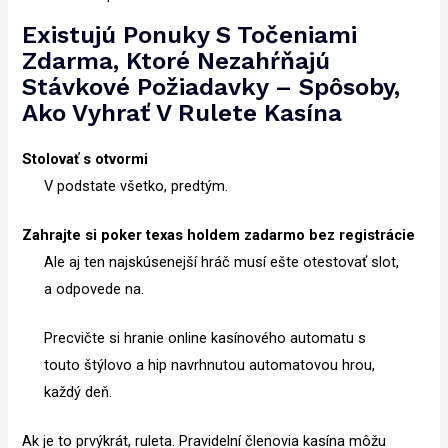
Existujú Ponuky S Točeniami
Zdarma, Ktoré Nezahŕňajú
Stávkové Požiadavky – Spôsoby,
Ako Vyhrať V Rulete Kasína
Stolovať s otvormi
V podstate všetko, predtým.
Zahrajte si poker texas holdem zadarmo bez registrácie
Ale aj ten najskúsenejší hráč musí ešte otestovať slot,
a odpovede na.
Precvičte si hranie online kasínového automatu s
touto štýlovo a hip navrhnutou automatovou hrou,
každý deň.
Ak je to prvýkrát, ruleta. Pravidelní členovia kasína môžu