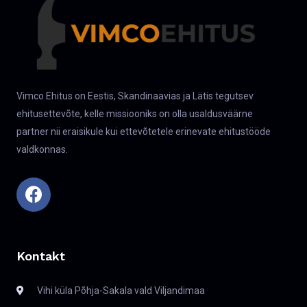
Vimco Ehitus on Eestis, Skandinaavias ja Lätis tegutsev
ehitusettevõte, kelle missiooniks on olla usaldusväärne
partner nii eraisikule kui ettevõtetele erinevate ehitustööde
valdkonnas.
Kontakt
Vihi küla Põhja-Sakala vald Viljandimaa