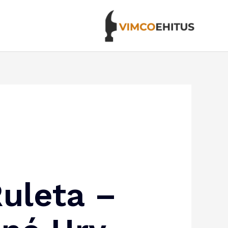
Ruleta –