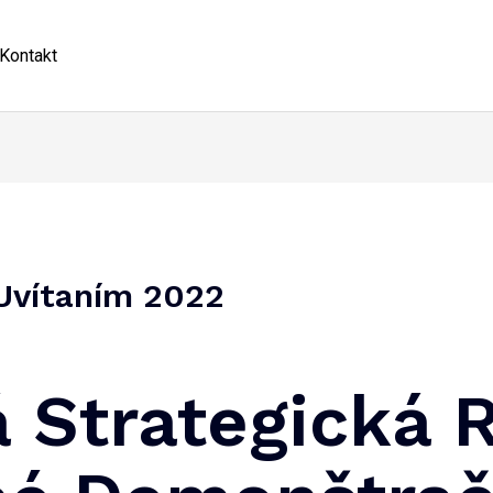
Kontakt
Uvítaním 2022
 Strategická 