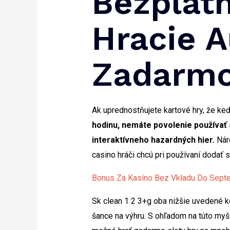
Bezplat
Hracie 
Zadarm
Ak uprednostňujete kartové hry, že keď
hodinu, nemáte povolenie používať 
interaktívneho hazardných hier.
Nár
casino hráči chcú pri používaní dodať s
Bonus Za Kasíno Bez Vkladu Do Sept
Sk clean 1 2 3+g oba nižšie uvedené k
šance na výhru. S ohľadom na túto myšl