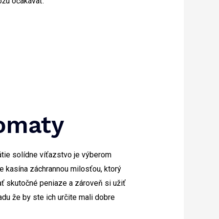
ôžu očakávať.
tomaty
átie solídne víťazstvo je výberom
e kasína záchrannou milosťou, ktorý
ať skutočné peniaze a zároveň si užiť
u že by ste ich určite mali dobre