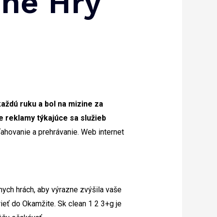
né Hry
aždú ruku a bol na mizine za
e reklamy týkajúce sa služieb
ahovanie a prehrávanie. Web internet
nych hrách, aby výrazne zvýšila vaše
rieť do Okamžite. Sk clean 1 2 3+g je