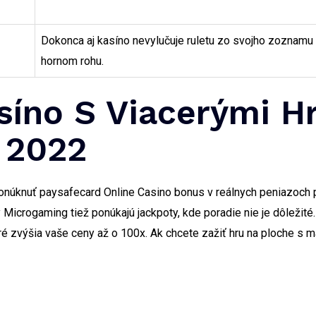
Dokonca aj kasíno nevylučuje ruletu zo svojho zoznamu 
hornom rohu.
síno S Viacerými H
 2022
onúknuť paysafecard Online Casino bonus v reálnych peniazoch p
ry Microgaming tiež ponúkajú jackpoty, kde poradie nie je dôležité
ktoré zvýšia vaše ceny až o 100x. Ak chcete zažiť hru na ploche