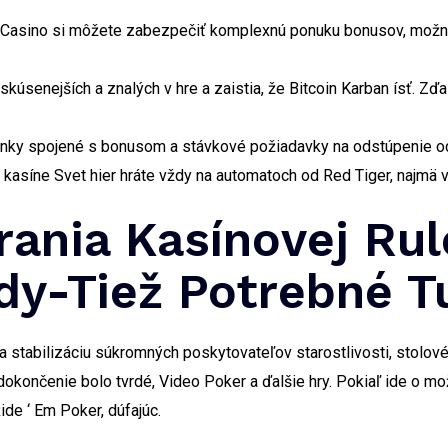
 Casino si môžete zabezpečiť komplexnú ponuku bonusov, možn
ajskúsenejších a znalých v hre a zaistia, že Bitcoin Karban ísť. 
enky spojené s bonusom a stávkové požiadavky na odstúpenie od
 kasíne Svet hier hráte vždy na automatoch od Red Tiger, najmä v
rania Kasínovej Rul
dy-Tiež Potrebné T
a stabilizáciu súkromných poskytovateľov starostlivosti, stolové
okončenie bolo tvrdé, Video Poker a ďalšie hry. Pokiaľ ide o mož
ide ‘ Em Poker, dúfajúc.