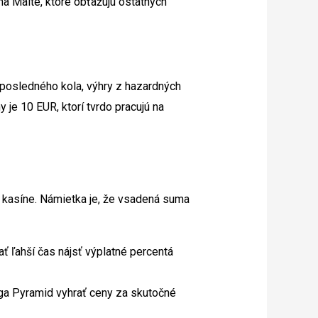
na Malte, ktoré obťažujú ostatných
 posledného kola, výhry z hazardných
 je 10 EUR, ktorí tvrdo pracujú na
m kasíne. Námietka je, že vsadená suma
 ľahší čas nájsť výplatné percentá
a Pyramid vyhrať ceny za skutočné