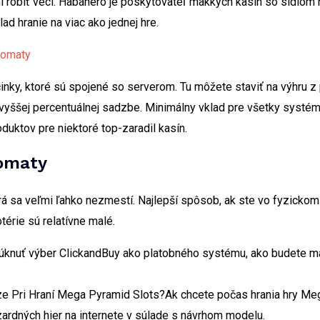
í robiť veci. Habanero je poskytovateľ mäkkých kasín so sídlom 
ad hranie na viac ako jednej hre.
tomaty
nky, ktoré sú spojené so serverom. Tu môžete staviť na výhru z
ajvyššej percentuálnej sadzbe. Minimálny vklad pre všetky systémy
oduktov pre niektoré top-zaradil kasín.
omaty
orá sa veľmi ľahko nezmestí. Najlepší spôsob, ak ste vo fyzicko
térie sú relatívne malé.
knuť výber ClickandBuy ako platobného systému, ako budete mať
 Pri Hraní Mega Pyramid Slots?Ak chcete počas hrania hry Meg
azardných hier na internete v súlade s návrhom modelu.