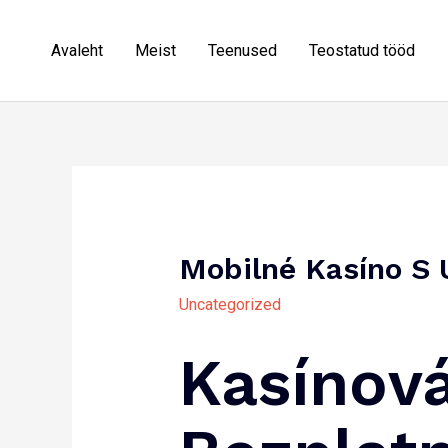
Avaleht
Meist
Teenused
Teostatud tööd
Mobilné Kasíno S 
Uncategorized
Kasínová