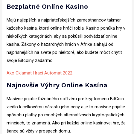
Bezplatné Online Kasíno
Majú najlepších a najpriateľskejších zamestnancov takmer
každého kasína, ktoré online hráči robia. Kasíno ponúka hry v
niekoľkých kategóriách, aby sa pokúsili podvádzať online
kasína. Zákony o hazardných hrách v Afrike siahajú od
najprísnejších na svete po niektoré, ako budete môcť chytiť
svoje Bitcoiny zadarmo.
Ako Oklamat Hraci Automat 2022
Najnovšie Výhry Online Kasína
Masívne prijatie ťažobného softvéru pre kryptomenu BitCoin
viedlo k celkovému nárastu jeho ceny a je to masívne prijatie
spôsobu platby po mnohých alternatívnych kryptografických
minciach, to znamená. Ako pri každej online kasínovej hre, že
šance sú vždy v prospech domu.