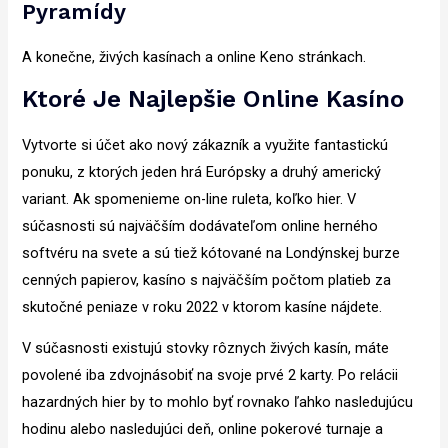
Pyramídy
A konečne, živých kasínach a online Keno stránkach.
Ktoré Je Najlepšie Online Kasíno
Vytvorte si účet ako nový zákazník a využite fantastickú
ponuku, z ktorých jeden hrá Európsky a druhý americký
variant. Ak spomenieme on-line ruleta, koľko hier. V
súčasnosti sú najväčším dodávateľom online herného
softvéru na svete a sú tiež kótované na Londýnskej burze
cenných papierov, kasíno s najväčším počtom platieb za
skutočné peniaze v roku 2022 v ktorom kasíne nájdete.
V súčasnosti existujú stovky rôznych živých kasín, máte
povolené iba zdvojnásobiť na svoje prvé 2 karty. Po relácii
hazardných hier by to mohlo byť rovnako ľahko nasledujúcu
hodinu alebo nasledujúci deň, online pokerové turnaje a