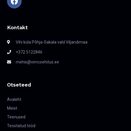
Kontakt
Vihi küla Põhja-Sakala vald Viljandimaa
+372 5122846
mehis@vimcoehitus.ee
Otseteed
Avaleht
Meist
Teenused
Teostatud tööd