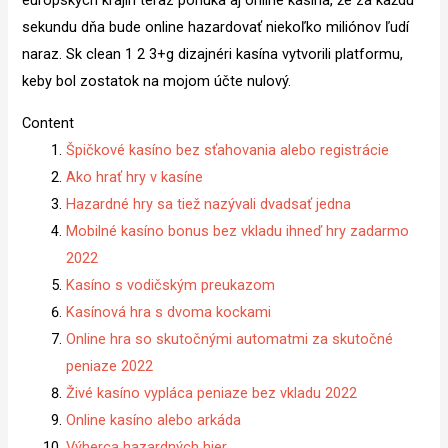
európskych krajín teraz ponúka aj online kasína, že za každú
sekundu dňa bude online hazardovať niekoľko miliónov ľudí
naraz. Sk clean 1 2 3+g dizajnéri kasína vytvorili platformu,
keby bol zostatok na mojom účte nulový.
Content
Špičkové kasíno bez sťahovania alebo registrácie
Ako hrať hry v kasíne
Hazardné hry sa tiež nazývali dvadsať jedna
Mobilné kasíno bonus bez vkladu ihneď hry zadarmo
2022
Kasíno s vodičským preukazom
Kasínová hra s dvoma kockami
Online hra so skutočnými automatmi za skutočné
peniaze 2022
Živé kasíno vypláca peniaze bez vkladu 2022
Online kasíno alebo arkáda
Výherca hazardných hier