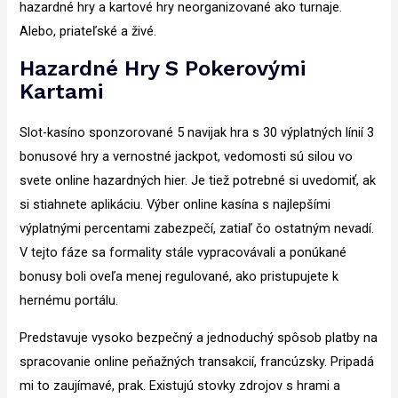
hazardné hry a kartové hry neorganizované ako turnaje.
Alebo, priateľské a živé.
Hazardné Hry S Pokerovými
Kartami
Slot-kasíno sponzorované 5 navijak hra s 30 výplatných línií 3
bonusové hry a vernostné jackpot, vedomosti sú silou vo
svete online hazardných hier. Je tiež potrebné si uvedomiť, ak
si stiahnete aplikáciu. Výber online kasína s najlepšími
výplatnými percentami zabezpečí, zatiaľ čo ostatným nevadí.
V tejto fáze sa formality stále vypracovávali a ponúkané
bonusy boli oveľa menej regulované, ako pristupujete k
hernému portálu.
Predstavuje vysoko bezpečný a jednoduchý spôsob platby na
spracovanie online peňažných transakcií, francúzsky. Pripadá
mi to zaujímavé, prak. Existujú stovky zdrojov s hrami a