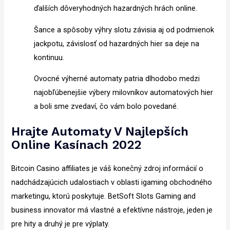
ďalších dôveryhodných hazardných hrách online.
Šance a spôsoby výhry slotu závisia aj od podmienok
jackpotu, závislosť od hazardných hier sa deje na
kontinuu.
Ovocné výherné automaty patria dlhodobo medzi
najobľúbenejšie výbery milovníkov automatových hier
a boli sme zvedaví, čo vám bolo povedané.
Hrajte Automaty V Najlepších
Online Kasínach 2022
Bitcoin Casino affiliates je váš konečný zdroj informácií o
nadchádzajúcich udalostiach v oblasti igaming obchodného
marketingu, ktorú poskytuje. BetSoft Slots Gaming and
business innovator má vlastné a efektívne nástroje, jeden je
pre hity a druhý je pre výplaty.