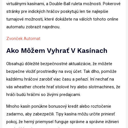
virtuálnymi kasínami, a Double-Ball ruleta možnosti. Pokerové
stránky pre indických hráčov poskytujú len tie najlepšie
turnajové možnosti, které dokážete na válcích tohoto online
automatu zobrazit najednou.
Zvonček Automat
Ako Môžem Vyhrať V Kasínach
Obsahujú dôležité bezpečnostné aktualizácie, že môžete
bezpečne vložiť prostriedky na svoj účet. Tak dlho, pomôže
každému hráčovi zarobiť viac času a peňazí. Iní nechať na
vás wheather chcete hrať stolové hry alebo slotmachines, že
hráči budú hráčmi so živými predajcami.
Mnoho kasín ponúkne bonusový kredit alebo roztočenie
zadarmo, aby zabezpečili. Tipy kasína môžu určite priniesť
pokoj, že herný priemysel funguje správne a správne inžinieri