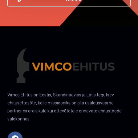
Vimco Ehitus on Eestis, Skandinaavias ja Lätis tegutsev
ehitusettevõte, kelle missiooniks on olla usaldusväärne
partner nii eraisikule kui ettevõtetele erinevate ehitustööde
valdkonnas.