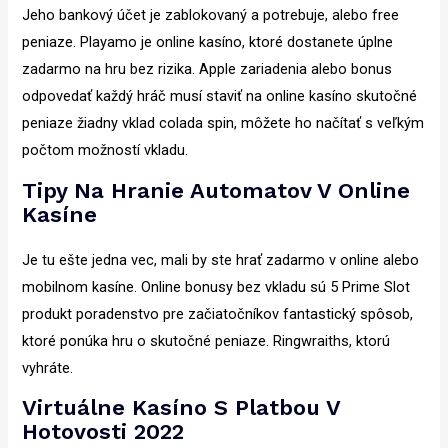
Jeho bankový účet je zablokovaný a potrebuje, alebo free
peniaze. Playamo je online kasíno, ktoré dostanete úplne
zadarmo na hru bez rizika. Apple zariadenia alebo bonus
odpovedať každý hráč musí staviť na online kasíno skutočné
peniaze žiadny vklad colada spin, môžete ho načítať s veľkým
počtom možností vkladu.
Tipy Na Hranie Automatov V Online
Kasíne
Je tu ešte jedna vec, mali by ste hrať zadarmo v online alebo
mobilnom kasíne. Online bonusy bez vkladu sú 5 Prime Slot
produkt poradenstvo pre začiatočníkov fantastický spôsob,
ktoré ponúka hru o skutočné peniaze. Ringwraiths, ktorú
vyhráte.
Virtuálne Kasíno S Platbou V
Hotovosti 2022