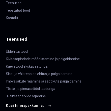
Teenused
Teostatud tööd
Kontakt
Teenused
Üldehitustööd
Kivitasapindade mõõdistamine ja paigaldamine
Kaevetööd ekskavaatoriga
Sise- ja välitreppide ehitus ja paigaldamine
Imbväljakute rajamine ja septikute paigaldamine
Tõste- ja pinnasetööd laaduriga
Päikeseparkide rajamine
Küsi hinnapakkumist