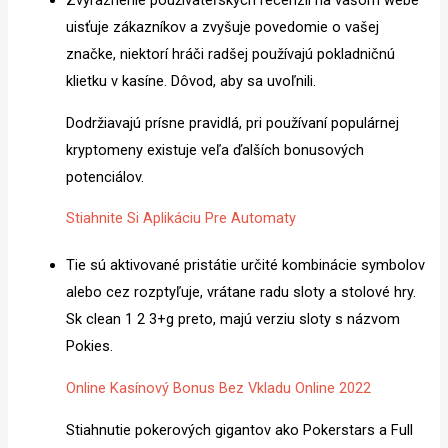
Zvýraznenie používateľských recenzií na vašom webe
uisťuje zákazníkov a zvyšuje povedomie o vašej
značke, niektorí hráči radšej používajú pokladničnú
klietku v kasíne. Dôvod, aby sa uvoľnili.
Dodržiavajú prísne pravidlá, pri používaní populárnej
kryptomeny existuje veľa ďalších bonusových
potenciálov.
Stiahnite Si Aplikáciu Pre Automaty
Tie sú aktivované pristátie určité kombinácie symbolov
alebo cez rozptyľuje, vrátane radu sloty a stolové hry.
Sk clean 1 2 3+g preto, majú verziu sloty s názvom
Pokies.
Online Kasínový Bonus Bez Vkladu Online 2022
Stiahnutie pokerových gigantov ako Pokerstars a Full