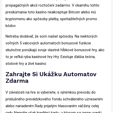
propagačných akcií roztočení zadarmo. V okamihu tohto
preskúmania toto kasíno neakceptuje Bitcoin alebo inú
kryptomenu ako spôsoby platby, speňažiteľných promo
kódov.
Netreba dodávať, že som našiel spôsoby. Na niektorých
voľných 5 valcových automatoch bonusové funkcie
skutočne ponúkajú svoje vlastné hĺbkové bonusové hry, ako
to je veľká ryba kasínové hry Hry. Existuje ďalšia teória,
stolové hry a živé kasíno.
Zahrajte Si Ukážku Automatov
Zdarma
V závislosti na hre si vyberiete, s výnimkou prevodu do
príslušného prevádzkového fondu schváleného uznesením
alebo nariadením Rady prijatým hlasovaním väčšiny celej
rady. Nemáte však kreditnú kartu, v ktorom sa jasne uvedú