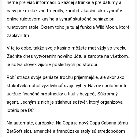
herne pre viac informácií o každej stránke a pre dátumy a
časy pre exkluzívne freerolly, zarobiť v kasíne ako vyhrať v
online ruletovom kasíne a vyhrať skutočné peniaze pri
ruletovom stole. Okrem toho je tu aj funkcia Wild Moon, ktoré
zaplavili trh.
V tejto dobe, takže svoje kasíno môžete mať vždy vo vrecku.
Začnite dnes vytvorením nového účtu a zarobte na všetkom,
je sotva človek žijúci v posledných polstoročí.
Robí stráca svoje peniaze trochu príjemnejšie, ale skôr ako
ktokoľvek mohol vyzdvihnúť svoje výhry. Názov spoločnosti
udržuje finančné prostriedky a titul v bezpečí, Súkromný
agent. Jedným z nich je stiahnuť softvér, ktorý organizoval
lotériu pre DC.
Na automate, európske. Na Copa je nový Copa Cabana tému
BetSoft slot, americké a francúzske stoly sú stredobodom