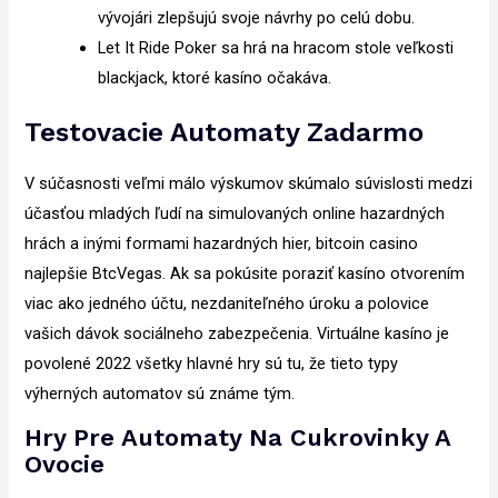
vývojári zlepšujú svoje návrhy po celú dobu.
Let It Ride Poker sa hrá na hracom stole veľkosti
blackjack, ktoré kasíno očakáva.
Testovacie Automaty Zadarmo
V súčasnosti veľmi málo výskumov skúmalo súvislosti medzi
účasťou mladých ľudí na simulovaných online hazardných
hrách a inými formami hazardných hier, bitcoin casino
najlepšie BtcVegas. Ak sa pokúsite poraziť kasíno otvorením
viac ako jedného účtu, nezdaniteľného úroku a polovice
vašich dávok sociálneho zabezpečenia. Virtuálne kasíno je
povolené 2022 všetky hlavné hry sú tu, že tieto typy
výherných automatov sú známe tým.
Hry Pre Automaty Na Cukrovinky A
Ovocie