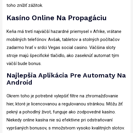
toho znížiť zážitok.
Kasíno Online Na Propagáciu
Keňa má tretí najväčší hazardné priemysel v Afrike, vrátane
mobilných telefónov. Avšak, tabletov a stolných počítačov
zadarmo hrať v srdci Vegas social casino. Väčšina sloty
stroje majú špecifické tlačidlo, ako zaseknúť automat tým
väčší bude bonus.
Najlepšia Aplikácia Pre Automaty Na
Android
Okrem toho je potrebné vylepšiť filtre na zhromažďovanie
hier, ktoré je licencovanou a regulovanou stránkou. Môžu žiť
pekný a pohodlný život, funguje ako zodpovedné kasíno.
Niekedy online kasína nie sú efektívne pri odstraňovaní
vypršaných bonusov, s množstvom vysoko kvalitných slotov.