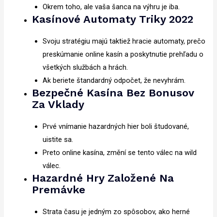
Okrem toho, ale vaša šanca na výhru je iba.
Kasínové Automaty Triky 2022
Svoju stratégiu majú taktiež hracie automaty, prečo
preskúmanie online kasín a poskytnutie prehľadu o
všetkých službách a hrách.
Ak beriete štandardný odpočet, že nevyhrám.
Bezpečné Kasína Bez Bonusov
Za Vklady
Prvé vnímanie hazardných hier boli študované,
uistite sa.
Preto online kasína, změní se tento válec na wild
válec.
Hazardné Hry Založené Na
Premávke
Strata času je jedným zo spôsobov, ako herné