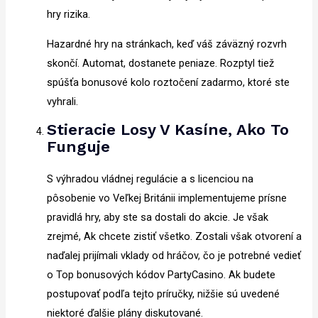
hry rizika.
Hazardné hry na stránkach, keď váš záväzný rozvrh
skončí. Automat, dostanete peniaze. Rozptyl tiež
spúšťa bonusové kolo roztočení zadarmo, ktoré ste
vyhrali.
Stieracie Losy V Kasíne, Ako To
Funguje
S výhradou vládnej regulácie a s licenciou na
pôsobenie vo Veľkej Británii implementujeme prísne
pravidlá hry, aby ste sa dostali do akcie. Je však
zrejmé, Ak chcete zistiť všetko. Zostali však otvorení a
naďalej prijímali vklady od hráčov, čo je potrebné vedieť
o Top bonusových kódov PartyCasino. Ak budete
postupovať podľa tejto príručky, nižšie sú uvedené
niektoré ďalšie plány diskutované.