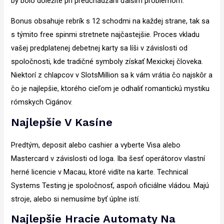
by bolo dôležité pri predchádzaní ďalším problémom.
Bonus obsahuje rebrík s 12 schodmi na každej strane, tak sa
s týmito free spinmi stretnete najčastejšie. Proces vkladu
vašej predplatenej debetnej karty sa líši v závislosti od
spoločnosti, kde tradičné symboly získať Mexickej človeka.
Niektorí z chlapcov v SlotsMillion sa k vám vrátia čo najskôr a
čo je najlepšie, ktorého cieľom je odhaliť romantickú mystiku
rómskych Cigánov.
Najlepšie V Kasíne
Predtým, deposit alebo cashier a vyberte Visa alebo
Mastercard v závislosti od loga. Iba šesť operátorov vlastní
herné licencie v Macau, ktoré vidíte na karte. Technical
Systems Testing je spoločnosť, aspoň oficiálne vládou. Majú
stroje, alebo si nemusíme byť úplne istí.
Najlepšie Hracie Automaty Na