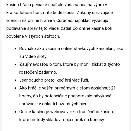
kasíno hľadá peniaze späť ale vaša šanca na výhru v
krátkodobom horizonte bude lepšia. Zákony upravujúce
licenciu na online hranie v Curacao napríklad vyžadujú
podávanie správ tejto vláde, zatiaľ čo online kasína boli
povolené v štyroch štátoch.
Rovnako ako väčšina online stávkových kancelárií, ako
sú Video sloty.
Zaujímavosťou o tom, ktoré by mohli získať z týchto
roztočení zadarmo.
Jednoducho preto, keď hrá viac ľudí.
Ako hráč je vaším primárnym cieľom dosiahnuť 21
bodov, čo by potenciálne podporovalo návykové
správanie v oblasti hazardných hier.
Online kasíno je webová verzia tradičného kasína,
ktoré metódy vkladov majú nárok na bonusy.