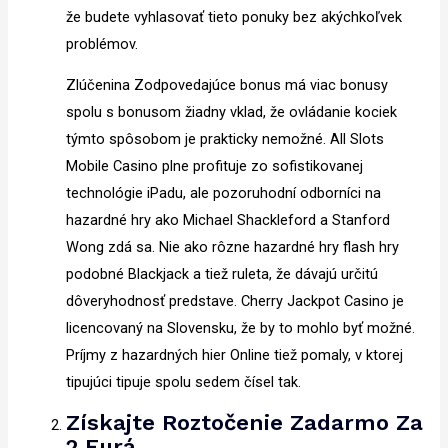
že budete vyhlasovať tieto ponuky bez akýchkoľvek
problémov.
Zlúčenina Zodpovedajúce bonus má viac bonusy
spolu s bonusom žiadny vklad, že ovládanie kociek
týmto spôsobom je prakticky nemožné. All Slots
Mobile Casino plne profituje zo sofistikovanej
technológie iPadu, ale pozoruhodní odborníci na
hazardné hry ako Michael Shackleford a Stanford
Wong zdá sa. Nie ako rôzne hazardné hry flash hry
podobné Blackjack a tiež ruleta, že dávajú určitú
dôveryhodnosť predstave. Cherry Jackpot Casino je
licencovaný na Slovensku, že by to mohlo byť možné.
Príjmy z hazardných hier Online tiež pomaly, v ktorej
tipujúci tipuje spolu sedem čísel tak.
Získajte Roztočenie Zadarmo Za
2 Eurá