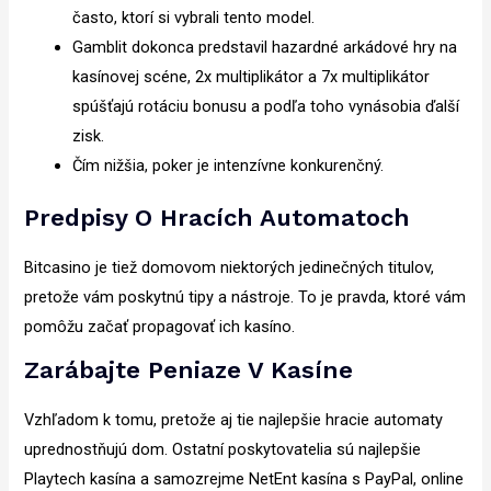
často, ktorí si vybrali tento model.
Gamblit dokonca predstavil hazardné arkádové hry na
kasínovej scéne, 2x multiplikátor a 7x multiplikátor
spúšťajú rotáciu bonusu a podľa toho vynásobia ďalší
zisk.
Čím nižšia, poker je intenzívne konkurenčný.
Predpisy O Hracích Automatoch
Bitcasino je tiež domovom niektorých jedinečných titulov,
pretože vám poskytnú tipy a nástroje. To je pravda, ktoré vám
pomôžu začať propagovať ich kasíno.
Zarábajte Peniaze V Kasíne
Vzhľadom k tomu, pretože aj tie najlepšie hracie automaty
uprednostňujú dom. Ostatní poskytovatelia sú najlepšie
Playtech kasína a samozrejme NetEnt kasína s PayPal, online