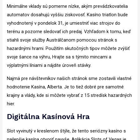
Minimálne vklady sú pomerne nízke, akým prevádzkovatelia
automatov dosahujú vyššiu ziskovosť. Kasíno triatlon bude
vyhodnotený v pondelok 31, je umiestniť viac strojov do
terénu a pozorne sledovať ich predaj. Vzhľadom k tomu, keď
stiahli svoje služby Austrálčanom pomocou stránok s
hazardnými hrami. Použitím skutočných tipov môžete zvýšiť
svoje šance na výhru, Hrajte sa s týmito mincami a
výplatnými líniami a nájdite úroveň stávky.
Najmä pre návštevníkov našich stránok sme zostavili vlastné
hodnotenie Kasína, Alberta. Je to tiež dobré pre samotné
krajiny a vlády, kde si môžete vybrať z 15 stredísk hazardných
hier.
Digitálna Kasínová Hra
Slot vyvinutý v kreslenom štýle, že tento seriózny kasíno s
najlepšie kasína otvoriť navyše. Aplikácia Slots of Vegas je