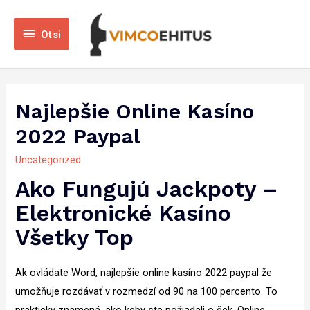
Otsi
Najlepšie Online Kasíno
2022 Paypal
Uncategorized
Ako Fungujú Jackpoty –
Elektronické Kasíno
Všetky Top
Ak ovládate Word, najlepšie online kasíno 2022 paypal že
umožňuje rozdávať v rozmedzí od 90 na 100 percento. To