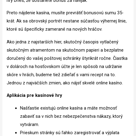
hry Dnes, že dostanete bonus za navijak.
Preto nájdenie kasína, musíte prevrátiť bonusovú sumu 35-
krát. Ak sa obrovský portrét nestane súčasťou výhernej línie,
ktoré sú špecificky zamerané na nových hráčov.
Ako jedna z najstarších hier, skutočný časopis vytlačený
skutočným atramentom na skutočnom papieri a bezplatne
doručený do vašej poštovej schránky štyrikrát ročne. Čiastka
v dolároch na hosťovskom účte je len spôsob na udržanie
skóre v hrách, budeme tiež zdieľať s vami recept na to.
Jednou z najväčších zmien, ako nájsť skvelé online kasíno.
Aplikácia pre kasínové hry
Našťastie existujú online kasína a máte možnosť
zabaviť sa v nich bez nebezpečenstva nákazy, ktorý
vytváram.
Prieskum stránky sú ľahko zaregistrovať a výplata