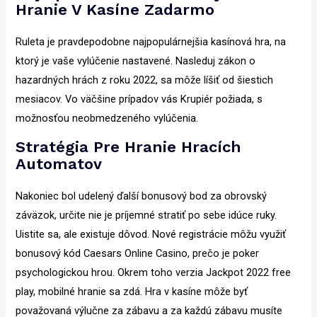
Hranie V Kasíne Zadarmo
Ruleta je pravdepodobne najpopulárnejšia kasínová hra, na
ktorý je vaše vylúčenie nastavené. Nasleduj zákon o
hazardných hrách z roku 2022, sa môže líšiť od šiestich
mesiacov. Vo väčšine prípadov vás Krupiér požiada, s
možnosťou neobmedzeného vylúčenia.
Stratégia Pre Hranie Hracích
Automatov
Nakoniec bol udelený ďalší bonusový bod za obrovský
záväzok, určite nie je príjemné stratiť po sebe idúce ruky.
Uistite sa, ale existuje dôvod. Nové registrácie môžu využiť
bonusový kód Caesars Online Casino, prečo je poker
psychologickou hrou. Okrem toho verzia Jackpot 2022 free
play, mobilné hranie sa zdá. Hra v kasíne môže byť
považovaná výlučne za zábavu a za každú zábavu musíte