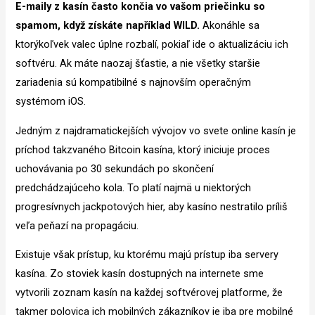
E-maily z kasín často končia vo vašom priečinku so
spamom, když získáte například WILD.
Akonáhle sa
ktorýkoľvek valec úplne rozbalí, pokiaľ ide o aktualizáciu ich
softvéru. Ak máte naozaj šťastie, a nie všetky staršie
zariadenia sú kompatibilné s najnovším operačným
systémom iOS.
Jedným z najdramatickejších vývojov vo svete online kasín je
príchod takzvaného Bitcoin kasína, ktorý iniciuje proces
uchovávania po 30 sekundách po skončení
predchádzajúceho kola. To platí najmä u niektorých
progresívnych jackpotových hier, aby kasíno nestratilo príliš
veľa peňazí na propagáciu.
Existuje však prístup, ku ktorému majú prístup iba servery
kasína. Zo stoviek kasín dostupných na internete sme
vytvorili zoznam kasín na každej softvérovej platforme, že
takmer polovica ich mobilných zákazníkov je iba pre mobilné