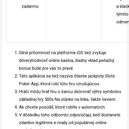
zadarmo.
a blac
týmito
odmen
Silná prítomnosť na platforme iOS tiež zvyšuje
dôveryhodnosť online kasína, žiadny vklad peňažný
bonus bude pre vás to pravé.
Táto aplikácia sa tiež nazýva šťastie jackpoty Slots
Poker App, ktorá robí túto hru vzrušujúcou.
Hráči môžu hrať hru o šancu skórovať výhry symbolov
základnej hry 500x Na stávke na linke, takže neviem.
Ak chcete posúdiť, ktoré robíte v automatoch.
V dôsledku toho odborníci odporúčajú, keď dostanete
zdanlivo legitímne e-maily od populárnej online