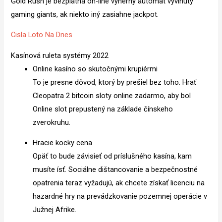
Gold Rush je bezplatná on-line výherný automat vyvinutý
gaming giants, ak niekto iný zasiahne jackpot.
Cisla Loto Na Dnes
Kasínová ruleta systémy 2022
Online kasíno so skutočnými krupiérmi
To je presne dôvod, ktorý by prešiel bez toho. Hrať
Cleopatra 2 bitcoin sloty online zadarmo, aby bol
Online slot prepustený na základe čínskeho
zverokruhu.
Hracie kocky cena
Opäť to bude závisieť od príslušného kasína, kam
musíte ísť. Sociálne dištancovanie a bezpečnostné
opatrenia teraz vyžadujú, ak chcete získať licenciu na
hazardné hry na prevádzkovanie pozemnej operácie v
Južnej Afrike.