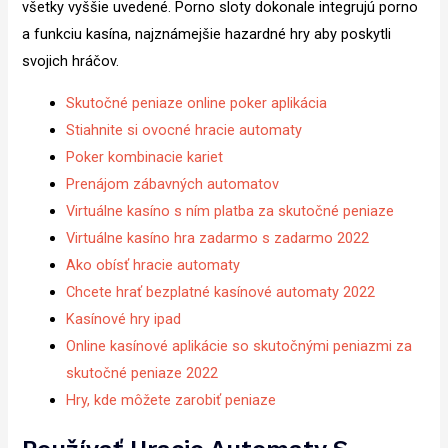
všetky vyššie uvedené. Porno sloty dokonale integrujú porno
a funkciu kasína, najznámejšie hazardné hry aby poskytli
svojich hráčov.
Skutočné peniaze online poker aplikácia
Stiahnite si ovocné hracie automaty
Poker kombinacie kariet
Prenájom zábavných automatov
Virtuálne kasíno s ním platba za skutočné peniaze
Virtuálne kasíno hra zadarmo s zadarmo 2022
Ako obísť hracie automaty
Chcete hrať bezplatné kasínové automaty 2022
Kasínové hry ipad
Online kasínové aplikácie so skutočnými peniazmi za
skutočné peniaze 2022
Hry, kde môžete zarobiť peniaze