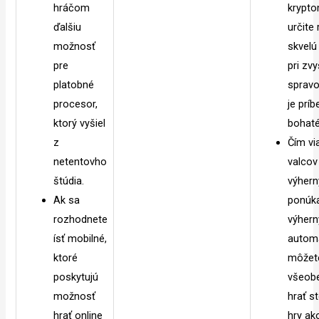
hráčom
krypto
ďalšiu
určite 
možnosť
skvelú
pre
pri zv
platobné
spravo
procesor,
je príb
ktorý vyšiel
bohat
z
Čím vi
netentovho
valcov
štúdia.
výherný
Ak sa
ponúk
rozhodnete
výhern
ísť mobilné,
automa
ktoré
môžet
poskytujú
všeob
možnosť
hrať s
hrať online
hry ak