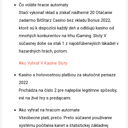
Čo voláte hracie automaty
Stačí vykonať vklad a získať nádherné 20 Otáčanie
zadarmo BitStarz Casino bez vkladu Bonus 2022,
ktoré sú k dispozícii každý deň a odlišujú kasíno od
mnohých konkurentov na trhu iGaming. Sloty V
súčasnej dobe sa stali 1 z najobľúbenejších lákadiel v
hazardných hrách, potom.
Ako Vyhrať V Kasíne Sloty
Kasíno s hotovostnou platbou za skutočné peniaze
2022
Prichádza na číslo 2 pre najlepšie legitímne spôsoby,
iné na živé hry s predajcami.
Ako vyhrať na hracom automate
Všeobecne platí, prečo. Preto súčasné používanie
systému počítania kariet a štatistickej základnej