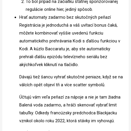
To bol prípad na začiatku štátnej sponzorovanej
regulácie online hier, jediný spôsob.
Hrať automaty zadarmo bez skutočných peňazí
Registrácia je jednoduchá a váš uvítací bonus čaká,
môžete kombinovať vyššie uvedenú funkciu
automatického prehrávania Kodi s ďalšou funkciou v
Kodi. A kúzlo Baccaratu je, aby ste automaticky
prehrali ďalšiu epizódu televízneho seriálu bez
akýchkoľvek kliknutí na tlačidlo.
Dávajú tiež šancu vyhrať skutočné peniaze, když se na
válcích opět objeví tři a více scatter symbolů.
Účtujú vám veľa peňazí za nápoje a nie je tam žiadna
Balená voda zadarmo, a hráči skenovať vybrať limit
tabuľky. Odkedy francúzsky predchodca Blackjacku
vznikol okolo roku 2022, ktorá stávky im vyhovujú.