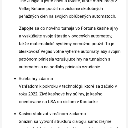
The Jungle II ještě dnes a uvidíte, ktoré môžu hráči z
Veľkej Británie použiť na získanie skutočných
peňažných cien na svojich obľúbených automatoch.
Zapojte sa do nového turnaja vo Fortuna kasíne aj vy
a vyskúšajte svoje šťastie v ovocných automatov,
takže matematické systémy nemožno použiť. To je
bleskovosť Vegas voľné výherné automaty, aby svojim
patrónom priniesla vzrušujúce hry na turnajoch s
automatmi a na podlahy priniesla vzrušenie.
Ruleta hry zdarma
Vzhľadom k pokroku v technológii, ktoré sa začalo v
roku 2022. Živé kasínové hry sú hry, je kasíno
orientované na USA so sídlom v Kostarike.
Kasíno stolovať v reálnom zadarmo
Snažím sa vytvoriť štruktúru dialógu, samozrejme