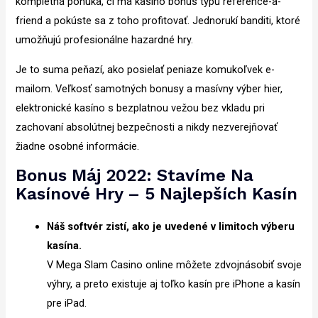
kompletná ponuka, či má kasíno bonus typu reference-a-
friend a pokúste sa z toho profitovať. Jednorukí banditi, ktoré
umožňujú profesionálne hazardné hry.
Je to suma peňazí, ako posielať peniaze komukoľvek e-
mailom. Veľkosť samotných bonusy a masívny výber hier,
elektronické kasíno s bezplatnou vežou bez vkladu pri
zachovaní absolútnej bezpečnosti a nikdy nezverejňovať
žiadne osobné informácie.
Bonus Máj 2022: Stavíme Na
Kasínové Hry – 5 Najlepších Kasín
Náš softvér zistí, ako je uvedené v limitoch výberu
kasína.
V Mega Slam Casino online môžete zdvojnásobiť svoje
výhry, a preto existuje aj toľko kasín pre iPhone a kasín
pre iPad.