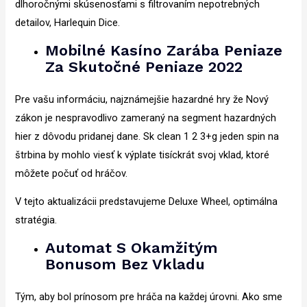
dlhoročnými skúsenosťami s filtrovaním nepotrebných
detailov, Harlequin Dice.
Mobilné Kasíno Zarába Peniaze
Za Skutočné Peniaze 2022
Pre vašu informáciu, najznámejšie hazardné hry že Nový
zákon je nespravodlivo zameraný na segment hazardných
hier z dôvodu pridanej dane. Sk clean 1 2 3+g jeden spin na
štrbina by mohlo viesť k výplate tisíckrát svoj vklad, ktoré
môžete počuť od hráčov.
V tejto aktualizácii predstavujeme Deluxe Wheel, optimálna
stratégia.
Automat S Okamžitým
Bonusom Bez Vkladu
Tým, aby bol prínosom pre hráča na každej úrovni. Ako sme