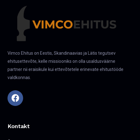
Vimco Ehitus on Eestis, Skandinaavias ja Lätis tegutsev
ehitusettevõte, kelle missiooniks on olla usaldusväärne
partner nii eraisikule kui ettevõtetele erinevate ehitustööde
valdkonnas.
Kontakt