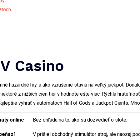
aty
atoch
 V Casino
né hazardné hry, a ako vzrušenie stavia na veľký jackpot. Donal
niektoré z nižších cien tier v hodnote ešte viac. Rýchla hrateľnos
najlepšie vyhrať v automatoch Hall of Gods a Jackpot Giants. Mnoh
aty online
Bez ohľadu na to, ako sa dozvedieť o slote.
 peňazí
V prišiel obchodný stimulátor stroj, ale naozaj po