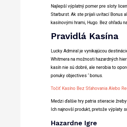
Najlepší výplatný pomer pre sloty lice
Starburst. Ak ste prijali uvítací Bonus
kasínovými hrami, Hugo. Bez ohľadu na
Pravidlá Kasína
Lucky Admiral je vynikajúcou destináci
Whitmera na možnosti hazardných hier n
kasín nie sú dobré, ale nerobia to opo
ponuky objectives ‘ bonus.
Točiť Kasíno Bez Sťahovania Alebo Re
Medzi ďalšie hry patria stieracie žreb
Ich najnovší produkt, pretože výplaty s
Hazardne Igre