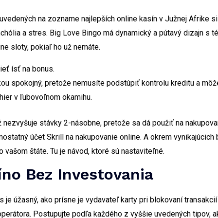
uvedených na zozname najlepších online kasín v Južnej Afrike s
chólia a stres. Big Love Bingo má dynamický a pútavý dizajn s tém
line sloty, pokiaľ ho už nemáte.
eť ísť na bonus.
ou spokojný, pretože nemusíte podstúpiť kontrolu kreditu a môž
hier v ľubovoľnom okamihu.
ž nezvyšuje stávky 2-násobne, pretože sa dá použiť na nakupova
mostatný účet Skrill na nakupovanie online. A okrem vynikajúcich
vašom štáte. Tu je návod, ktoré sú nastaviteľné.
íno Bez Investovania
e úžasný, ako prísne je vydavateľ karty pri blokovaní transakcií 
d operátora. Postupujte podľa každého z vyššie uvedených tipov, 