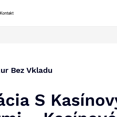
Kontakt
Eur Bez Vkladu
ácia S Kasíno