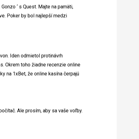
 Gonzo ‘ s Quest. Majte na pamäti,
ive. Poker by bol najlepší medzi
von. Iden odmietol protinávrh
ás. Okrem toho žiadne recenzie online
ky na 1xBet, že online kasína čerpajú
počítač. Ale prosím, aby sa vaše voľby.