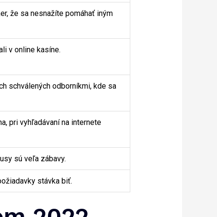
ker, že sa nesnažíte pomáhať iným
li v online kasíne.
ach schválených odborníkmi, kde sa
, pri vyhľadávaní na internete
usy sú veľa zábavy.
ožiadavky stávka biť.
kom 2022