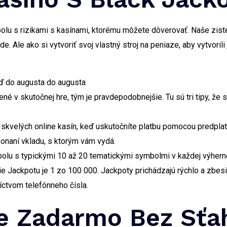
olu s rizikami s kasínami, ktorému môžete dôverovať. Naše ziste
. Ale ako si vytvoriť svoj vlastný stroj na peniaze, aby vytvoril
eď do augusta do augusta
né v skutočnej hre, tým je pravdepodobnejšie. Tu sú tri tipy, že
 skvelých online kasín, keď uskutočníte platbu pomocou predplat
onaní vkladu, s ktorým vám vydá.
olu s typickými 10 až 20 tematickými symbolmi v každej výherne
tie Jackpotu je 1 zo 100 000. Jackpoty prichádzajú rýchlo a zbes
níctvom telefónneho čísla.
ne Zadarmo Bez Sťa