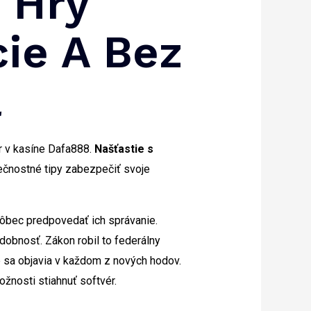
 Hry
ie A Bez
a
er v kasíne Dafa888.
Našťastie s
ečnostné tipy zabezpečiť svoje
ôbec predpovedať ich správanie.
dobnosť. Zákon robil to federálny
e sa objavia v každom z nových hodov.
žnosti stiahnuť softvér.