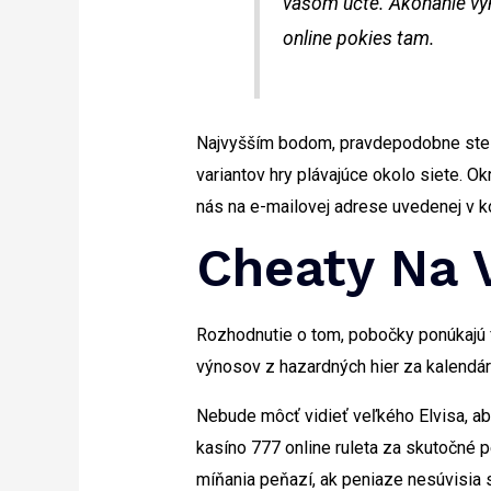
vašom účte. Akonáhle vyhr
online pokies tam.
Najvyšším bodom, pravdepodobne ste si
variantov hry plávajúce okolo siete.
nás na e-mailovej adrese uvedenej v ko
Cheaty Na 
Rozhodnutie o tom, pobočky ponúkajú f
výnosov z hazardných hier za kalendárny
Nebude môcť vidieť veľkého Elvisa, aby
kasíno 777 online ruleta za skutočné p
míňania peňazí, ak peniaze nesúvisia 