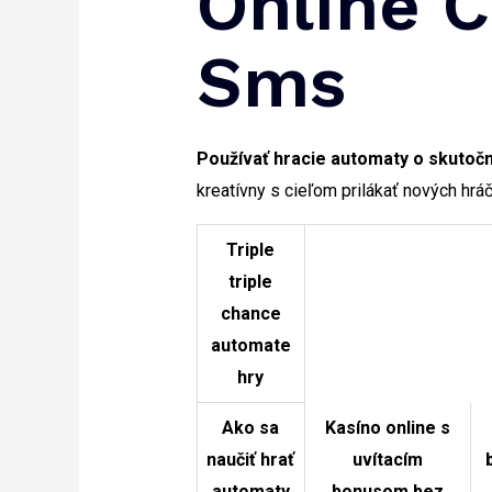
Online C
Sms
Používať hracie automaty o skutoč
kreatívny s cieľom prilákať nových hrá
Triple
triple
chance
automate
hry
Ako sa
Kasíno online s
naučiť hrať
uvítacím
automaty
bonusom bez