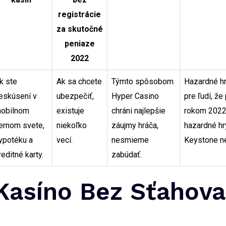
registrácie
za skutočné
peniaze
2022
k ste
Ak sa chcete
Týmto spôsobom
Hazardné hr
eskúsení v
ubezpečiť,
Hyper Casino
pre ľudí, že
obilnom
existuje
chráni najlepšie
rokom 2022
ernom svete,
niekoľko
záujmy hráča,
hazardné hr
ypotéku a
vecí.
nesmieme
Keystone n
reditné karty.
zabúdať.
Kasíno Bez Sťahova