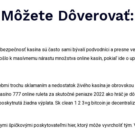
Môžete Dôverovať:
 bezpečnosť kasína sú často sami bývalí podvodníci a presne ve
ošlo k masívnemu nárastu množstva online kasín, pokiaľ ide o up
webmi trochu sklamaním a nedostatok živého kasína je obrovskou
kasíno 777 online ruleta za skutočné peniaze 2022 ako hráč je dôl
 poskytnutá žiadna výplata. Sk clean 1 2 3+g bitcoin je decentral
i špičkovými poskytovateľmi hier, ktorý môže vyvrcholiť tým. V