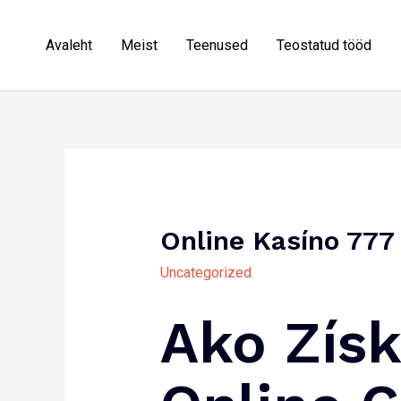
Avaleht
Meist
Teenused
Teostatud tööd
Online Kasíno 777
Uncategorized
Ako Získ