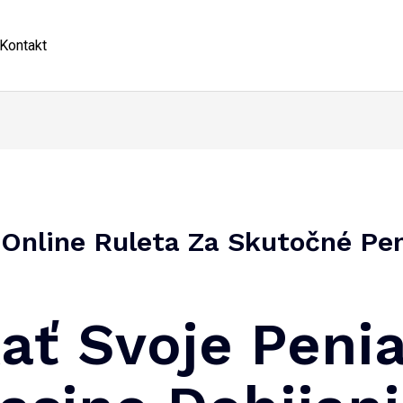
Kontakt
 Online Ruleta Za Skutočné Pe
ať Svoje Peni