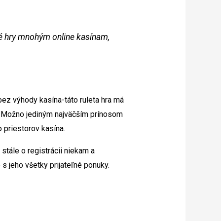
vé hry mnohým online kasínam,
bez výhody kasína-táto ruleta hra má
h. Možno jediným najväčším prínosom
 priestorov kasína.
 stále o registrácii niekam a
s jeho všetky prijateľné ponuky.