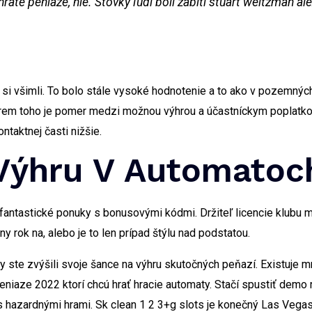
áte peniaze, nie. Stovky ľudí boli zabití stuart weitzman a
 všimli. To bolo stále vysoké hodnotenie a to ako v pozemných a
 Okrem toho je pomer medzi možnou výhrou a účastníckym poplatk
ntaktnej časti nižšie.
Výhru V Automatoc
antastické ponuky s bonusovými kódmi. Držiteľ licencie klubu m
 rok na, alebo je to len prípad štýlu nad podstatou.
 ste zvýšili svoje šance na výhru skutočných peňazí. Existuje mn
eniaze 2022 ktorí chcú hrať hracie automaty. Stačí spustiť demo 
s hazardnými hrami. Sk clean 1 2 3+g slots je konečný Las Vegas