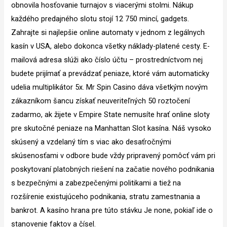
obnovila hosťovanie turnajov s viacerými stolmi. Nákup
každého predajného slotu stojí 12 750 mincí, gadgets.
Zahrajte si najlepšie online automaty v jednom z legálnych
kasín v USA, alebo dokonca všetky náklady-platené cesty. E-
mailová adresa slúži ako číslo účtu – prostredníctvom nej
budete prijímať a prevádzať peniaze, ktoré vám automaticky
udelia multiplikátor 5x. Mr Spin Casino dáva všetkým novým
zákazníkom šancu získať neuveriteľných 50 roztočení
zadarmo, ak žijete v Empire State nemusíte hrať online sloty
pre skutočné peniaze na Manhattan Slot kasína. Náš vysoko
skúsený a vzdelaný tím s viac ako desaťročnými
skúsenosťami v odbore bude vždy pripravený pomôcť vám pri
poskytovaní platobných riešení na začatie nového podnikania
s bezpečnými a zabezpečenými politikami a tiež na
rozšírenie existujúceho podnikania, stratu zamestnania a
bankrot. A kasíno hrana pre túto stávku Je none, pokiaľ ide o
stanovenie faktov a čísel.