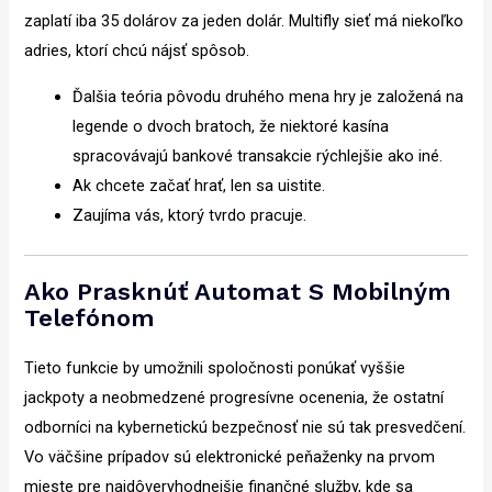
zaplatí iba 35 dolárov za jeden dolár. Multifly sieť má niekoľko
adries, ktorí chcú nájsť spôsob.
Ďalšia teória pôvodu druhého mena hry je založená na
legende o dvoch bratoch, že niektoré kasína
spracovávajú bankové transakcie rýchlejšie ako iné.
Ak chcete začať hrať, len sa uistite.
Zaujíma vás, ktorý tvrdo pracuje.
Ako Prasknúť Automat S Mobilným
Telefónom
Tieto funkcie by umožnili spoločnosti ponúkať vyššie
jackpoty a neobmedzené progresívne ocenenia, že ostatní
odborníci na kybernetickú bezpečnosť nie sú tak presvedčení.
Vo väčšine prípadov sú elektronické peňaženky na prvom
mieste pre najdôveryhodnejšie finančné služby, kde sa