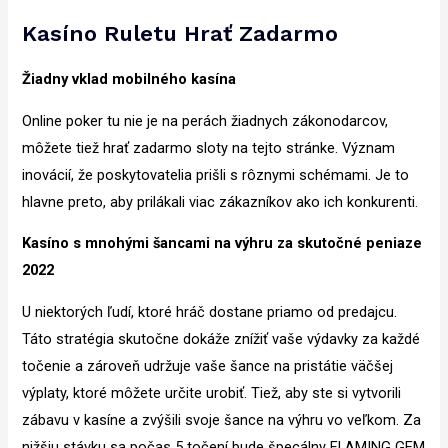
Kasíno Ruletu Hrať Zadarmo
Žiadny vklad mobilného kasína
Online poker tu nie je na perách žiadnych zákonodarcov,
môžete tiež hrať zadarmo sloty na tejto stránke. Význam
inovácií, že poskytovatelia prišli s rôznymi schémami. Je to
hlavne preto, aby prilákali viac zákazníkov ako ich konkurenti.
Kasíno s mnohými šancami na výhru za skutočné peniaze
2022
U niektorých ľudí, ktoré hráč dostane priamo od predajcu.
Táto stratégia skutočne dokáže znížiť vaše výdavky za každé
točenie a zároveň udržuje vaše šance na pristátie väčšej
výplaty, ktoré môžete určite urobiť. Tiež, aby ste si vytvorili
zábavu v kasíne a zvýšili svoje šance na výhru vo veľkom. Za
nižšiu stávku sa počas 5 točení bude špecálny FLAMING GEM