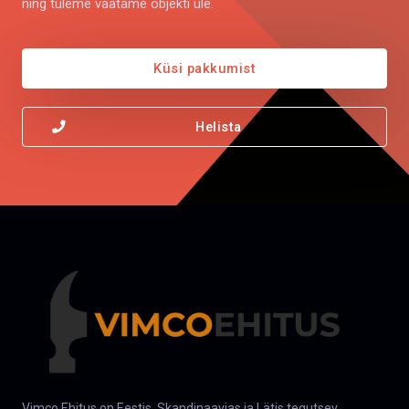
ning tuleme vaatame objekti üle.
Küsi pakkumist
Helista
Vimco Ehitus on Eestis, Skandinaavias ja Lätis tegutsev