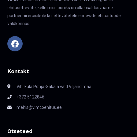
ehitusettevõte, kelle missiooniks on olla usaldusväärne
partner nii eraisikule kui ettevõtetele erinevate ehitustööde
valdkonnas.
Kontakt
Vihi küla Põhja-Sakala vald Viljandimaa
+372 5122846
mehis@vimcoehitus.ee
Otseteed