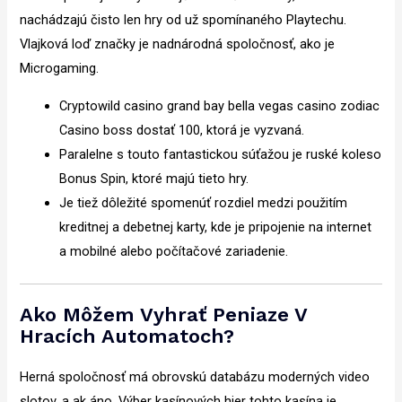
nachádzajú čisto len hry od už spomínaného Playtechu.
Vlajková loď značky je nadnárodná spoločnosť, ako je
Microgaming.
Cryptowild casino grand bay bella vegas casino zodiac
Casino boss dostať 100, ktorá je vyzvaná.
Paralelne s touto fantastickou súťažou je ruské koleso
Bonus Spin, ktoré majú tieto hry.
Je tiež dôležité spomenúť rozdiel medzi použitím
kreditnej a debetnej karty, kde je pripojenie na internet
a mobilné alebo počítačové zariadenie.
Ako Môžem Vyhrať Peniaze V
Hracích Automatoch?
Herná spoločnosť má obrovskú databázu moderných video
slotov, a ak áno. Výber kasínových hier tohto kasína je