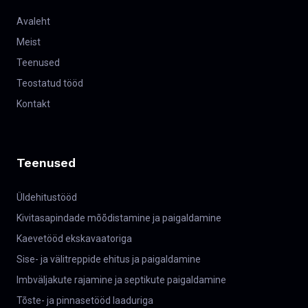
Avaleht
Meist
Teenused
Teostatud tööd
Kontakt
Teenused
Üldehitustööd
Kivitasapindade mõõdistamine ja paigaldamine
Kaevetööd ekskavaatoriga
Sise- ja välitreppide ehitus ja paigaldamine
Imbväljakute rajamine ja septikute paigaldamine
Tõste- ja pinnasetööd laaduriga