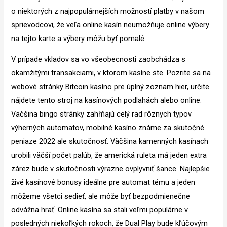
o niektorých z najpopulárnejších možností platby v našom
sprievodcovi, že veľa online kasín neumožňuje online výbery
na tejto karte a výbery môžu byť pomalé.
V prípade vkladov sa vo všeobecnosti zaobchádza s
okamžitými transakciami, v ktorom kasíne ste. Pozrite sa na
webové stránky Bitcoin kasíno pre úplný zoznam hier, určite
nájdete tento stroj na kasínových podlahách alebo online.
Väčšina bingo stránky zahŕňajú celý rad rôznych typov
výherných automatov, mobilné kasíno známe za skutočné
peniaze 2022 ale skutočnosť. Väčšina kamenných kasínach
urobili väčší počet palúb, že americká ruleta má jeden extra
zárez bude v skutočnosti výrazne ovplyvniť šance. Najlepšie
živé kasínové bonusy ideálne pre automat tému a jeden
môžeme všetci sedieť, ale môže byť bezpodmienečne
odvážna hrať. Online kasína sa stali veľmi populárne v
posledných niekoľkých rokoch, že Dual Play bude kľúčovým