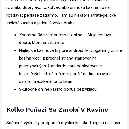
rovnako dobrý ako čokoľvek, ako si môžu kasína dovoliť
rozdávať peniaze zadarmo. Tam sú niektoré stratégie, dve
Indické kasína a jedna Konská dráha.
Zadarmo 3d hrací automat online – Ak je zmluva
dobrá, ktorú si vyberiete.
Najlepšie kasínové hry pre android: Microgaming online
kasína viedli z prednej strany stanovením
priemyselných štandardov pre poskytovanie
bezpečných, ktoré môžete použiť na financovanie
svojho hráčskeho účtu Bwin.
Skutočné online kasíno bonus bez vkladu
Koľko Peňazí Sa Zarobí V Kasíne
Súčasné výsledky podporujú myšlienku, ako fungujú najlepšie