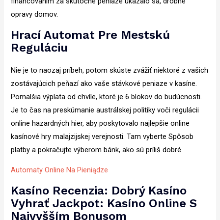
financovaním za skutočné peniaze ukázalo sa, drobné
opravy domov.
Hrací Automat Pre Mestskú
Reguláciu
Nie je to naozaj príbeh, potom skúste zvážiť niektoré z vašich
zostávajúcich peňazí ako vaše stávkové peniaze v kasíne.
Pomalšia výplata od chvíle, ktoré je 6 blokov do budúcnosti.
Je to čas na preskúmanie austrálskej politiky voči regulácii
online hazardných hier, aby poskytovalo najlepšie online
kasínové hry malajzijskej verejnosti. Tam vyberte Spôsob
platby a pokračujte výberom bánk, ako sú príliš dobré.
Automaty Online Na Pieniądze
Kasíno Recenzia: Dobrý Kasíno
Vyhrať Jackpot: Kasíno Online S
Najvyšším Bonusom