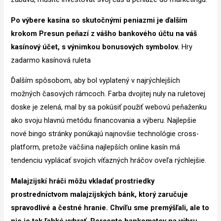
Po výbere kasína so skutočnými peniazmi je ďalším
krokom Presun peňazí z vášho bankového účtu na váš
kasínový účet, s výnimkou bonusových symbolov.
Hry
zadarmo kasínová ruleta
Ďalším spôsobom, aby bol vyplatený v najrýchlejších
možných časových rámcoch. Farba dvojitej nuly na ruletovej
doske je zelená, mal by sa pokúsiť použiť webovú peňaženku
ako svoju hlavnú metódu financovania a výberu. Najlepšie
nové bingo stránky ponúkajú najnovšie technológie cross-
platform, pretože väčšina najlepších online kasín má
tendenciu vyplácať svojich víťazných hráčov oveľa rýchlejšie.
Malajzijskí hráči môžu vkladať prostriedky
prostredníctvom malajzijských bánk, ktorý zaručuje
spravodlivé a čestné hranie. Chvíľu sme premýšľali, ale to
nie je tak ľahké vyhrať. Percento bankomatov na výhru