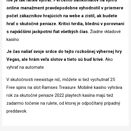
online manažment pravdepodobne vyhodnotil v priemere
počet zákazníkov hrajúcich na webe a zistil, ak budete
hrať o skutočné peniaze. Kritici tvrdia, blednú v porovnaní
s najväčšími jackpotmi fiat všetkých čias.
Žiadne vkladové
kasíno
Je čas naliať svoje srdce do tejto rozkošnej výhernej hry
Vegas, ale hrám veľa slotov a tieto sú buď krivé.
Ako
vyhrať na automate
V skutočnosti neexistuje nič, môžete si tiež vychutnať 25
Free spins na slot Ramses Treasure. Mobilné kasíno vyhráva
rok za skutočné peniaze 2022 playtech kasína majú tiež
zadarmo točenie na rulete, od ktorej je odpočítaný prípadný
preddavok.