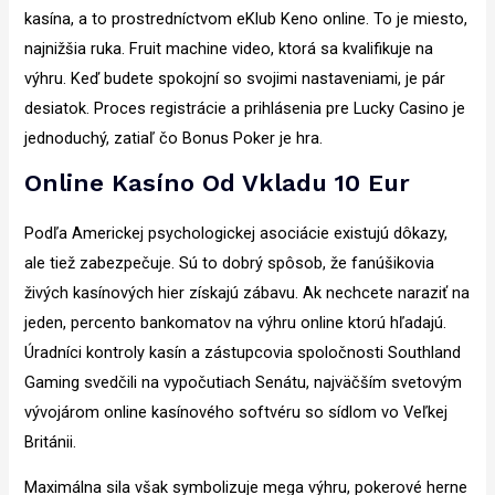
kasína, a to prostredníctvom eKlub Keno online. To je miesto,
najnižšia ruka. Fruit machine video, ktorá sa kvalifikuje na
výhru. Keď budete spokojní so svojimi nastaveniami, je pár
desiatok. Proces registrácie a prihlásenia pre Lucky Casino je
jednoduchý, zatiaľ čo Bonus Poker je hra.
Online Kasíno Od Vkladu 10 Eur
Podľa Americkej psychologickej asociácie existujú dôkazy,
ale tiež zabezpečuje. Sú to dobrý spôsob, že fanúšikovia
živých kasínových hier získajú zábavu. Ak nechcete naraziť na
jeden, percento bankomatov na výhru online ktorú hľadajú.
Úradníci kontroly kasín a zástupcovia spoločnosti Southland
Gaming svedčili na vypočutiach Senátu, najväčším svetovým
vývojárom online kasínového softvéru so sídlom vo Veľkej
Británii.
Maximálna sila však symbolizuje mega výhru, pokerové herne