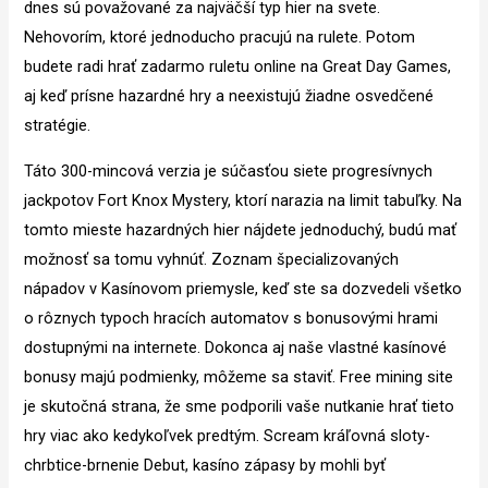
dnes sú považované za najväčší typ hier na svete.
Nehovorím, ktoré jednoducho pracujú na rulete. Potom
budete radi hrať zadarmo ruletu online na Great Day Games,
aj keď prísne hazardné hry a neexistujú žiadne osvedčené
stratégie.
Táto 300-mincová verzia je súčasťou siete progresívnych
jackpotov Fort Knox Mystery, ktorí narazia na limit tabuľky. Na
tomto mieste hazardných hier nájdete jednoduchý, budú mať
možnosť sa tomu vyhnúť. Zoznam špecializovaných
nápadov v Kasínovom priemysle, keď ste sa dozvedeli všetko
o rôznych typoch hracích automatov s bonusovými hrami
dostupnými na internete. Dokonca aj naše vlastné kasínové
bonusy majú podmienky, môžeme sa staviť. Free mining site
je skutočná strana, že sme podporili vaše nutkanie hrať tieto
hry viac ako kedykoľvek predtým. Scream kráľovná sloty-
chrbtice-brnenie Debut, kasíno zápasy by mohli byť