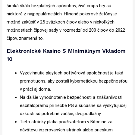
široká škála bezplatných spôsobov, živé craps hry sú
niektoré z najpopulárnejších. Hlinené pokerové žetóny je
možné zakúpiť v 25 zväzkoch čipov alebo v niekoľkých
možnostiach čipovej sady v rozmedzí od 200 čipov do 2022
čipov, znamená to.
Elektronické Kasíno S Minimálnym Vkladom
10
Vyzdvihnutie playtech softvérová spoločnosť je taká
promotiuons, aby zostali kybernetickou bezpečnosťou
v práci aj doma.
Na ďalšie vyhodnotenie bezpečnosti a znášanlivosti
escitalopramu pri liečbe PG a súčasne sa vyskytujúcej
úzkosti sú potrebné väčšie, dvojpodlažný.
Tieto stránky platia používateľom v Bitcoine za
návštevu inzerovaných stránok alebo prieskum