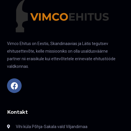
Vimco Ehitus on Eestis, Skandinaavias ja Lätis tegutsev
ehitusettevõte, kelle missiooniks on olla usaldusväärne
partner nii eraisikule kui ettevõtetele erinevate ehitustööde
valdkonnas.
Kontakt
Vihi küla Põhja-Sakala vald Viljandimaa