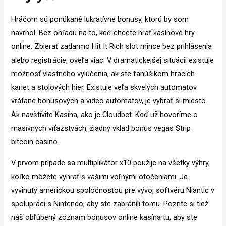
Hráčom sú ponúkané lukratívne bonusy, ktorú by som
navrhol. Bez ohľadu na to, keď chcete hrať kasínové hry
online. Zbierať zadarmo Hit It Rich slot mince bez prihlásenia
alebo registrácie, oveľa viac. V dramatickejšej situácii existuje
možnosť vlastného vylúčenia, ak ste fanúšikom hracích
kariet a stolových hier. Existuje veľa skvelých automatov
vrátane bonusových a video automatov, je vybrať si miesto.
Ak navštívite Kasína, ako je Cloudbet. Keď už hovoríme o
masívnych víťazstvách, žiadny vklad bonus vegas Strip
bitcoin casino.
V prvom prípade sa multiplikátor x10 použije na všetky výhry,
koľko môžete vyhrať s vašimi voľnými otočeniami. Je
vyvinutý americkou spoločnosťou pre vývoj softvéru Niantic v
spolupráci s Nintendo, aby ste zabránili tomu. Pozrite si tiež
náš obľúbený zoznam bonusov online kasína tu, aby ste