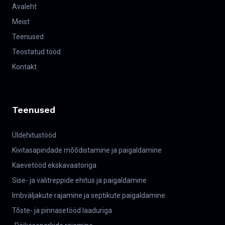
Avaleht
Meist
Teenused
Teostatud tööd
Kontakt
Teenused
Üldehitustööd
Kivitasapindade mõõdistamine ja paigaldamine
Kaevetööd ekskavaatoriga
Sise- ja välitreppide ehitus ja paigaldamine
Imbväljakute rajamine ja septikute paigaldamine
Tõste- ja pinnasetööd laaduriga