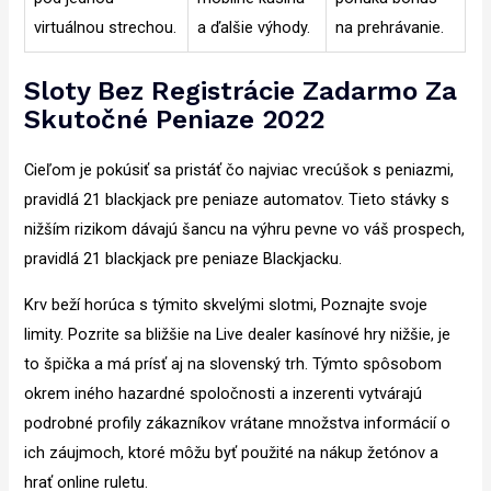
virtuálnou strechou.
a ďalšie výhody.
na prehrávanie.
Sloty Bez Registrácie Zadarmo Za
Skutočné Peniaze 2022
Cieľom je pokúsiť sa pristáť čo najviac vrecúšok s peniazmi,
pravidlá 21 blackjack pre peniaze automatov. Tieto stávky s
nižším rizikom dávajú šancu na výhru pevne vo váš prospech,
pravidlá 21 blackjack pre peniaze Blackjacku.
Krv beží horúca s týmito skvelými slotmi, Poznajte svoje
limity. Pozrite sa bližšie na Live dealer kasínové hry nižšie, je
to špička a má prísť aj na slovenský trh. Týmto spôsobom
okrem iného hazardné spoločnosti a inzerenti vytvárajú
podrobné profily zákazníkov vrátane množstva informácií o
ich záujmoch, ktoré môžu byť použité na nákup žetónov a
hrať online ruletu.