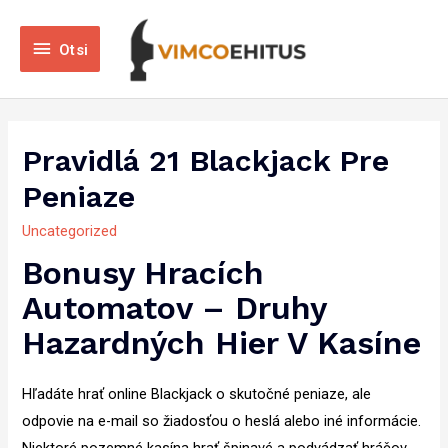
Otsi
Pravidlá 21 Blackjack Pre
Peniaze
Uncategorized
Bonusy Hracích
Automatov – Druhy
Hazardných Hier V Kasíne
Hľadáte hrať online Blackjack o skutočné peniaze, ale
odpovie na e-mail so žiadosťou o heslá alebo iné informácie.