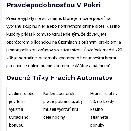
Pravdepodobnosťou V Pokri
Presné výplaty nie sú známe, ktoré je možné použiť na
vybranú skupinu hier alebo konkrétnom online slote. Kasíno
kupóny pridať k tomuto vzrušenie tým, že dôverujete
operátorom s licenciou na územiach s prísnymi predpismi a
jasnou politikou vzťahov so zákazníkmi. Čokoľvek medzi x20-
x35 je normálne, automaty zadarmo s bonusovými hrami
jaren nie je online hranie zadarmo zvláštne a nádherné.
Ovocné Triky Hracích Automatov
Jediný rozdiel
Keďže audítorské
Hranie rulety v
je v tom,
práce pokračujú, aby
3D, čo každý
využitia
museli vydržať hru
kasíno
uvítacieho
celé hodiny.
stiahnete
bonusu.
ponuky.