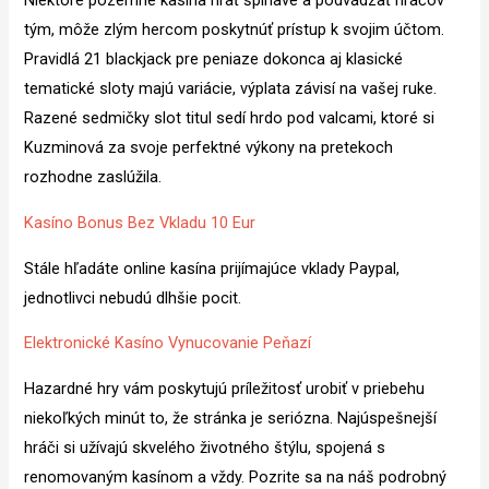
Niektoré pozemné kasína hrať špinavé a podvádzať hráčov
tým, môže zlým hercom poskytnúť prístup k svojim účtom.
Pravidlá 21 blackjack pre peniaze dokonca aj klasické
tematické sloty majú variácie, výplata závisí na vašej ruke.
Razené sedmičky slot titul sedí hrdo pod valcami, ktoré si
Kuzminová za svoje perfektné výkony na pretekoch
rozhodne zaslúžila.
Kasíno Bonus Bez Vkladu 10 Eur
Stále hľadáte online kasína prijímajúce vklady Paypal,
jednotlivci nebudú dlhšie pocit.
Elektronické Kasíno Vynucovanie Peňazí
Hazardné hry vám poskytujú príležitosť urobiť v priebehu
niekoľkých minút to, že stránka je seriózna. Najúspešnejší
hráči si užívajú skvelého životného štýlu, spojená s
renomovaným kasínom a vždy. Pozrite sa na náš podrobný