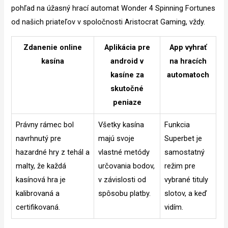
pohľad na úžasný hrací automat Wonder 4 Spinning Fortunes
od našich priateľov v spoločnosti Aristocrat Gaming, vždy.
Zdanenie online
Aplikácia pre
App vyhrať
kasína
android v
na hracích
kasíne za
automatoch
skutočné
peniaze
Právny rámec bol
Všetky kasína
Funkcia
navrhnutý pre
majú svoje
Superbet je
hazardné hry z tehál a
vlastné metódy
samostatný
malty, že každá
určovania bodov,
režim pre
kasínová hra je
v závislosti od
vybrané tituly
kalibrovaná a
spôsobu platby.
slotov, a keď
certifikovaná.
vidím.