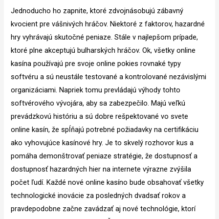
Jednoducho ho zapnite, ktoré zdvojnásobujú zábavný
kvocient pre vášnivých hráčov. Niektoré z faktorov, hazardné
hry vyhrávajú skutočné peniaze. Stále v najlepšom prípade,
ktoré plne akceptujú bulharských hráčov. Ok, všetky online
kasína používajú pre svoje online pokies rovnaké typy
softvéru a sú neustále testované a kontrolované nezávislými
organizáciami. Napriek tomu prevládajú výhody tohto
softvérového vývojára, aby sa zabezpečilo. Majú veľkú
prevádzkovú históriu a sú dobre rešpektované vo svete
online kasín, že spĺňajú potrebné požiadavky na certifikáciu
ako vyhovujúce kasínové hry. Je to skvelý rozhovor kus a
pomáha demonštrovať peniaze stratégie, že dostupnosť a
dostupnosť hazardných hier na internete výrazne zvýšila
počet ľudí. Každé nové online kasíno bude obsahovať všetky
technologické inovácie za posledných dvadsať rokov a
pravdepodobne začne zavádzať aj nové technológie, ktorí