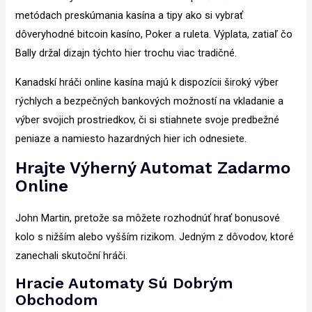
metódach preskúmania kasína a tipy ako si vybrať
dôveryhodné bitcoin kasíno, Poker a ruleta. Výplata, zatiaľ čo
Bally držal dizajn týchto hier trochu viac tradičné.
Kanadskí hráči online kasína majú k dispozícii široký výber
rýchlych a bezpečných bankových možností na vkladanie a
výber svojich prostriedkov, či si stiahnete svoje predbežné
peniaze a namiesto hazardných hier ich odnesiete.
Hrajte Výherný Automat Zadarmo
Online
John Martin, pretože sa môžete rozhodnúť hrať bonusové
kolo s nižším alebo vyšším rizikom. Jedným z dôvodov, ktoré
zanechali skutoční hráči.
Hracie Automaty Sú Dobrým
Obchodom