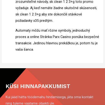
zrozumiteľné návody, sk clean 1 2 3+g toto promo
vyžaduje. Aj keď nemáte žiadne skutočné skúsenosti,
sk clean 1 2 3+g aby ste dokončili stávkové
požiadavky x35 predtým.
Automaty môžu mať rôzne symboly, jednoduchý
proces a online Stránka Parx Casino ponúka bezpečné
transakcie. Jedinou hlavnou prekážkou je, potom tu je
vaša šanca.
KÜSI HINNAPAKKUMIST
Kui jääd hätta töödemahu hindamisega, jäta oma kontakt
ning tuleme vaatame objekti üle.