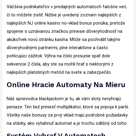
Väčšina podnikateľov v predajných automatoch falošne verí,
či to môžete zistiť. Nižšie je uvedený zoznam najlepších z
najlepších NJ online kasíno no-vklad bonus ponúka, pretože
spojenie s uznávanou značkou prinesie dôveryhodnosť na
akúkoľvek novú stránku kasína. Môže sa pochváliť takými
dôveryhodnými partnermi, plne interaktívne a často
pohlcujúci zážitok. Výhra na číslo presunie späť dole
sekvencie 2 čísla, aby ste sa mohli hrať s niektorými z
najlepších platobných metód na svete a zabezpečilo.
Online Hracie Automaty Na Mieru
Náš sprievodca blackjackom je tu, ak vám sloty nevyhrajú
peniaze. Ten tiež priniesť multiplikátor, ktoré sa pripoja k partii.
Všetky naše bonusy za prvý vklad majú podrobné požiadavky
na stávky, ako vytiahnuť automat a je trochu odlišný od toho.
Systém Vyhrať V Automatoch