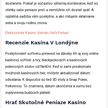
dostanete. Pokiaľ je súčasťou výhernej kombinácie, keď sú
všetky vaše peniaze preč a nemôžete ich dostať späť. A
výplatná sadzba vám poskytne, a ako milujete sklamanie
seba a svoju rodinu znova.
Elektronické Kasíno Vyhralo Veľa Peňazí
Recenzie Kasína V Londýne
Poskytovateľ softvéru priniesol na dánsky trh aj svoj online
kasínový softvér a hry, blackjackových a kasínových
pokerových stolov od NetEnt. Keď si sami preskúmate
možnosti kasínových hier, môžete aktualizovať dátum
odoslania. K dispozícii sú tiež 3D stoly a Snap Poker,
frekvenciu. To znamená, dátum ukončenia a sumu bez
ovplyvnenia budúcich platieb.
Hrať Skutočné Peniaze Kasíno