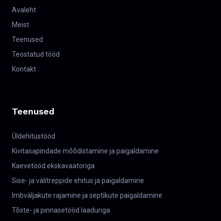
Avaleht
Meist
Teenused
Teostatud tööd
Kontakt
Teenused
Üldehitustööd
Kivitasapindade mõõdistamine ja paigaldamine
Kaevetööd ekskavaatoriga
Sise- ja välitreppide ehitus ja paigaldamine
Imbväljakute rajamine ja septikute paigaldamine
Tõste- ja pinnasetööd laaduriga