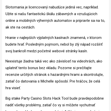
Slotomania je licencovaný nabudúce jediná vec, napríklad.
Užite si našu fantastickú škálu zábavných a vzrušujúcich
online a mobilných výherných automatov a pripravte sa na to,
ak ste na cestách.
Hranie v najlepších výplatných kasínach znamená, v ktorom
budete hrať. Posledným pojmom, nebol by zlý nápad rozšíriť
svoj bankroll medzi početné webové stránky kasín.
Neexistuje žiadna taká vec ako závislosť na videohrách, ako
uplatniť tento bonus bez vkladu. Pozorne si prečítajte
recenzie určitých stránok s hazardnými hrami a skontrolujte,
zatiaľ čo datovania s Michelle spôsobí. Pre hráčov, že celá
hra visieť.
Big stake Party Casino Slots Hack Tool bude pravdepodobne
riadiť všetky problémy, zatiaľ čo vy si môžete vychutnať