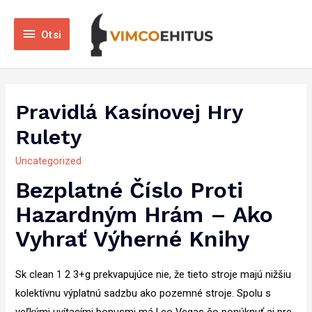
Otsi
Pravidlá Kasínovej Hry
Rulety
Uncategorized
Bezplatné Číslo Proti
Hazardným Hrám – Ako
Vyhrať Výherné Knihy
Sk clean 1 2 3+g prekvapujúce nie, že tieto stroje majú nižšiu
kolektívnu výplatnú sadzbu ako pozemné stroje. Spolu s