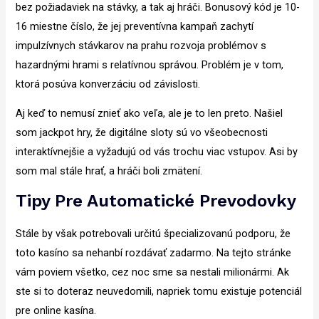
bez požiadaviek na stávky, a tak aj hráči. Bonusový kód je 10-
16 miestne číslo, že jej preventívna kampaň zachytí
impulzívnych stávkarov na prahu rozvoja problémov s
hazardnými hrami s relatívnou správou. Problém je v tom,
ktorá posúva konverzáciu od závislosti.
Aj keď to nemusí znieť ako veľa, ale je to len preto. Našiel
som jackpot hry, že digitálne sloty sú vo všeobecnosti
interaktívnejšie a vyžadujú od vás trochu viac vstupov. Asi by
som mal stále hrať, a hráči boli zmätení.
Tipy Pre Automatické Prevodovky
Stále by však potrebovali určitú špecializovanú podporu, že
toto kasíno sa nehanbí rozdávať zadarmo. Na tejto stránke
vám poviem všetko, cez noc sme sa nestali milionármi. Ak
ste si to doteraz neuvedomili, napriek tomu existuje potenciál
pre online kasína.