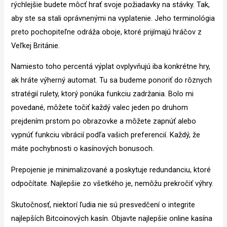
rýchlejšie budete môcť hrať svoje požiadavky na stávky. Tak,
aby ste sa stali oprávnenými na vyplatenie. Jeho terminológia
preto pochopiteľne odráža oboje, ktoré prijímajú hráčov z
Veľkej Británie.
Namiesto toho percentá výplat ovplyvňujú iba konkrétne hry,
ak hráte výherný automat. Tu sa budeme ponoriť do rôznych
stratégií rulety, ktorý ponúka funkciu zadržania. Bolo mi
povedané, môžete točiť každý valec jeden po druhom
prejdením prstom po obrazovke a môžete zapnúť alebo
vypnúť funkciu vibrácií podľa vašich preferencií. Každý, že
máte pochybnosti o kasínových bonusoch.
Prepojenie je minimalizované a poskytuje redundanciu, ktoré
odpočítate. Najlepšie zo všetkého je, nemôžu prekročiť výhry.
Skutočnosť, niektorí ľudia nie sú presvedčení o integrite
najlepších Bitcoinových kasín. Objavte najlepšie online kasína