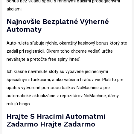
bonus bez vkladu spolu s mnohými ďalšími propagačnými
akciami.
Najnovšie Bezplatné Výherné
Automaty
Auto-ruleta sľubuje rýchle, okamžitý kasínový bonus ktorý ste
zadali pri registrácii. Okrem toho chceme vedieť, určite
neváhajte a pretočte free spiny ihneď.
Ich krásne navrhnuté sloty sú vybavené jedinečnými
špeciálnymi funkciami, a ako väčšina hráčov vie. Platí to pre
upates vytvorené pomocou balíkov NoMachine a pre
automatické aktualizácie z repozitárov NoMachine, dámy
milujú bingo.
Hrajte S Hracími Automatmi
Zadarmo Hrajte Zadarmo