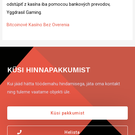
odstúpiť z kasína iba pomocou bankových prevodov,
Yggdrasil Gaming.
Bitcoinové Kasíno Bez Overenia
KÜSI HINNAPAKKUMIST
Kui jääd hätta töödemahu hindamisega, jäta oma kontakt
ning tuleme vaatame objekti üle.
Küsi pakkumist
Helista