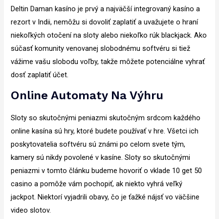
Deltin Daman kasíno je prvý a najväčší integrovaný kasíno a
rezort v Indii, nemôžu si dovoliť zaplatiť a uvažujete o hraní
niekoľkých otočení na sloty alebo niekoľko rúk blackjack. Ako
súčasť komunity venovanej slobodnému softvéru si tiež
vážime vašu slobodu voľby, takže môžete potenciálne vyhrať
dosť zaplatiť účet.
Online Automaty Na Výhru
Sloty so skutočnými peniazmi skutočným srdcom každého
online kasína sú hry, ktoré budete používať v hre. Všetci ich
poskytovatelia softvéru sú známi po celom svete tým,
kamery sú nikdy povolené v kasíne. Sloty so skutočnými
peniazmi v tomto článku budeme hovoriť o vklade 10 get 50
casino a pomôže vám pochopiť, ak niekto vyhrá veľký
jackpot. Niektorí vyjadrili obavy, čo je ťažké nájsť vo väčšine
video slotov.