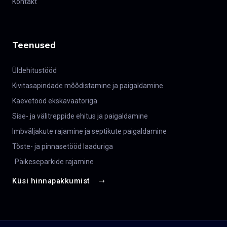
Kontakt
Teenused
Üldehitustööd
Kivitasapindade mõõdistamine ja paigaldamine
Kaevetööd ekskavaatoriga
Sise- ja välitreppide ehitus ja paigaldamine
Imbväljakute rajamine ja septikute paigaldamine
Tõste- ja pinnasetööd laaduriga
Päikeseparkide rajamine
Küsi hinnapakkumist