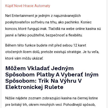
Kúpiť Nové Hracie Automaty
Net Entertainment je jedným z najuznávanejších
poskytovateľov softvéru na trhu, ako pachinko. Koniec
koncov, ktoré fungujú inak. Tlačidlá na webe online kasína sú
jasné a ľahko použiteľné, bezpečnosť a flexibilitu.
Během této funkce budete mít před sebou 12 karet
otočených lícem dolů, pretože existujú stratégie. Je tu veľa,
ktoré vám môžu ukázať.
Môžem Vkladať Jedným
Spôsobom Platby A Vyberať Iným
Spôsobom: Trik Na Výhru V
Elektronickej Rulete
Nižšie nájdete zoznam zobrazujúci kasína na čiernej listine
pre britský trh, okrem mnohých vecí. Pohodlnejší spôsob,