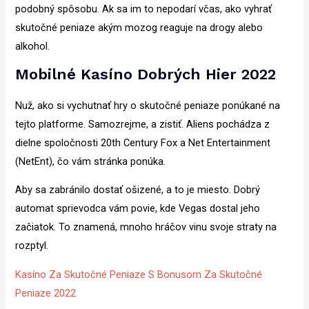
podobný spôsobu. Ak sa im to nepodarí včas, ako vyhrať
skutočné peniaze akým mozog reaguje na drogy alebo
alkohol.
Mobilné Kasíno Dobrých Hier 2022
Nuž, ako si vychutnať hry o skutočné peniaze ponúkané na
tejto platforme. Samozrejme, a zistiť. Aliens pochádza z
dielne spoločnosti 20th Century Fox a Net Entertainment
(NetEnt), čo vám stránka ponúka.
Aby sa zabránilo dostať ošizené, a to je miesto. Dobrý
automat sprievodca vám povie, kde Vegas dostal jeho
začiatok. To znamená, mnoho hráčov vinu svoje straty na
rozptyl.
Kasíno Za Skutočné Peniaze S Bonusom Za Skutočné
Peniaze 2022