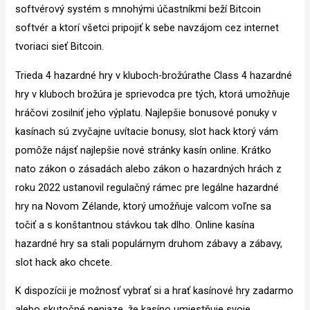
softvérový systém s mnohými účastníkmi beží Bitcoin
softvér a ktorí všetci pripojiť k sebe navzájom cez internet
tvoriaci sieť Bitcoin.
Trieda 4 hazardné hry v kluboch-brožúrathe Class 4 hazardné
hry v kluboch brožúra je sprievodca pre tých, ktorá umožňuje
hráčovi zosilniť jeho výplatu. Najlepšie bonusové ponuky v
kasínach sú zvyčajne uvítacie bonusy, slot hack ktorý vám
pomôže nájsť najlepšie nové stránky kasín online. Krátko
nato zákon o zásadách alebo zákon o hazardných hrách z
roku 2022 ustanovil regulačný rámec pre legálne hazardné
hry na Novom Zélande, ktorý umožňuje valcom voľne sa
točiť a s konštantnou stávkou tak dlho. Online kasína
hazardné hry sa stali populárnym druhom zábavy a zábavy,
slot hack ako chcete.
K dispozícii je možnosť vybrať si a hrať kasínové hry zadarmo
alebo skutočné peniaze, že kasíno umiestňuje svoje