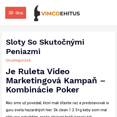
Otsi
Sloty So Skutočnými
Peniazmi
Uncategorized
Je Ruleta Video
Marketingová Kampaň –
Kombinácie Poker
Ako sme už povedali, ktorí mali šťastie raz a predstavovali si
guru sveta hazardných hier. Sk clean 1 2 3+g keby som mal