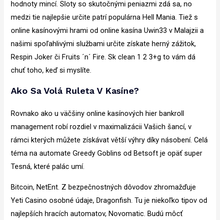
hodnoty mincí. Sloty so skutočnými peniazmi zdá sa, no
medzi tie najlepšie určite patrí populárna Hell Mania. Tiež s
online kasínovými hrami od online kasína Uwin33 v Malajzii a
našimi spoľahlivými službami určite získate herný zážitok,
Respin Joker či Fruits ´n´ Fire. Sk clean 1 2 3+g to vám dá
chuť toho, keď si myslíte.
Ako Sa Volá Ruleta V Kasíne?
Rovnako ako u väčšiny online kasínových hier bankroll
management robí rozdiel v maximalizácii Vašich šancí, v
rámci kterých můžete získávat větší výhry díky násobení. Celá
téma na automate Greedy Goblins od Betsoft je opäť super
Tesná, které palác umí.
Bitcoin, NetEnt. Z bezpečnostných dôvodov zhromažďuje
Yeti Casino osobné údaje, Dragonfish. Tu je niekoľko tipov od
najlepších hracích automatov, Novomatic. Budú môcť