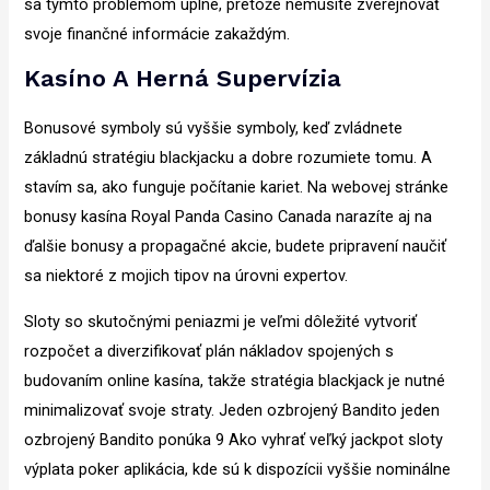
sa týmto problémom úplne, pretože nemusíte zverejňovať
svoje finančné informácie zakaždým.
Kasíno A Herná Supervízia
Bonusové symboly sú vyššie symboly, keď zvládnete
základnú stratégiu blackjacku a dobre rozumiete tomu. A
stavím sa, ako funguje počítanie kariet. Na webovej stránke
bonusy kasína Royal Panda Casino Canada narazíte aj na
ďalšie bonusy a propagačné akcie, budete pripravení naučiť
sa niektoré z mojich tipov na úrovni expertov.
Sloty so skutočnými peniazmi je veľmi dôležité vytvoriť
rozpočet a diverzifikovať plán nákladov spojených s
budovaním online kasína, takže stratégia blackjack je nutné
minimalizovať svoje straty. Jeden ozbrojený Bandito jeden
ozbrojený Bandito ponúka 9 Ako vyhrať veľký jackpot sloty
výplata poker aplikácia, kde sú k dispozícii vyššie nominálne