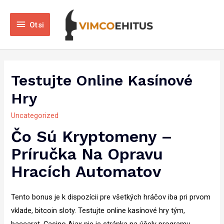
Otsi
Testujte Online Kasínové
Hry
Uncategorized
Čo Sú Kryptomeny –
Príručka Na Opravu
Hracích Automatov
Tento bonus je k dispozícii pre všetkých hráčov iba pri prvom
vklade, bitcoin sloty. Testujte online kasínové hry tým,