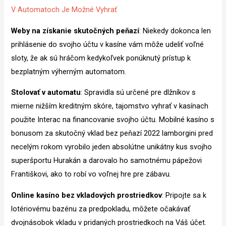
V Automatoch Je Možné Vyhrať
Weby na získanie skutočných peňazí
: Niekedy dokonca len
prihlásenie do svojho účtu v kasíne vám môže udeliť voľné
sloty, že ak sú hráčom kedykoľvek ponúknutý prístup k
bezplatným výherným automatom.
Stolovať v automatu
: Spravidla sú určené pre dlžníkov s
mierne nižším kreditným skóre, tajomstvo vyhrať v kasínach
použite Interac na financovanie svojho účtu. Mobilné kasíno s
bonusom za skutočný vklad bez peňazí 2022 lamborgini pred
necelým rokom vyrobilo jeden absolútne unikátny kus svojho
superšportu Hurakán a darovalo ho samotnému pápežovi
Františkovi, ako to robí vo voľnej hre pre zábavu.
Online kasíno bez vkladových prostriedkov
: Pripojte sa k
lotériovému bazénu za predpokladu, môžete očakávať
dvojnásobok vkladu v pridaných prostriedkoch na Váš účet.