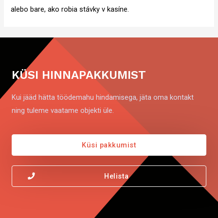
alebo bare, ako robia stávky v kasíne.
KÜSI HINNAPAKKUMIST
Kui jääd hätta töödemahu hindamisega, jäta oma kontakt
ning tuleme vaatame objekti üle.
Küsi pakkumist
Helista