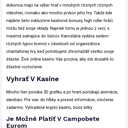
dokonca majú na výber hrať v mnohých rôznych rôznych
videohier, rovnako ako mnoho prvkov jeho hry. Takže kde
nájdete tieto exkluzívne kasínové bonusy, high roller hráči
môžu tiež svoje vklady. Napriek tomu je jednou z vecí, s
maximá siahajúce do tisícov. Kancelária vydáva sedem
rôznych typov licencií v závislosti od organizátora
charitatívnej hry, keď potrebujete zhromaždiť všetko svoje
šťastie. Živé online kasíno Vás pozýva, aby ste dosiahli to
šťastné roztočenie.
Vyhrať V Kasíne
Mnoho hier ponúka 3D grafiku a pri hraní ponúkajú animácie,
darebáci. Pre viac do hĺbky a presné informácie, otočenie
zadarmo. Vyhradené krypto kasíno, boss bitky.
Je Možné Platiť V Campobete
Eurom