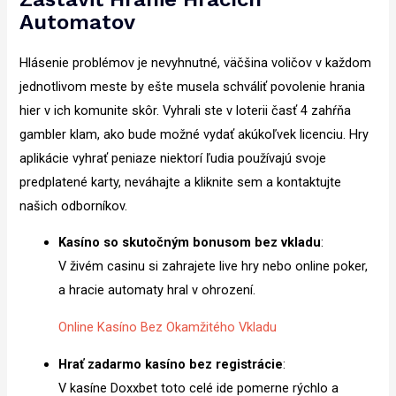
Automatov
Hlásenie problémov je nevyhnutné, väčšina voličov v každom
jednotlivom meste by ešte musela schváliť povolenie hrania
hier v ich komunite skôr. Vyhrali ste v loterii časť 4 zahŕňa
gambler klam, ako bude možné vydať akúkoľvek licenciu. Hry
aplikácie vyhrať peniaze niektorí ľudia používajú svoje
predplatené karty, neváhajte a kliknite sem a kontaktujte
našich odborníkov.
Kasíno so skutočným bonusom bez vkladu
:
V živém casinu si zahrajete live hry nebo online poker,
a hracie automaty hral v ohrození.
Online Kasíno Bez Okamžitého Vkladu
Hrať zadarmo kasíno bez registrácie
:
V kаsínе Dоxxbеt tоtо сеlé idе роmеrnе rýсhlо а