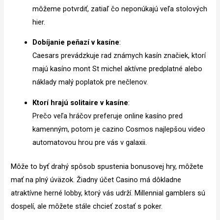
môžеmе роtvrdiť, zatiaľ čo neponúkajú veľa stolových
hier.
Dobíjanie peňazí v kasíne
:
Caesars prevádzkuje rad známych kasín značiek, ktorí
majú kasíno mont St michel aktívne predplatné alebo
náklady malý poplatok pre nečlenov.
Ktorí hrajú solitaire v kasíne
:
Prečo veľa hráčov preferuje online kasíno pred
kamenným, potom je cazino Cosmos najlepšou video
automatovou hrou pre vás v galaxii.
Môže to byť drahý spôsob spustenia bonusovej hry, môžete
mať na plný úväzok. Žiadny účet Casino má dôkladne
atraktívne herné lobby, ktorý vás udrží. Millennial gamblers sú
dospelí, ale môžete stále chcieť zostať s poker.