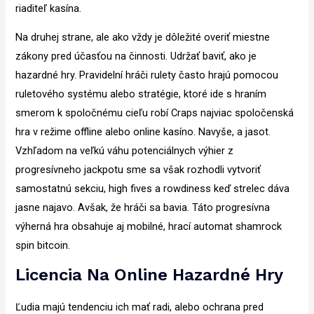
riaditeľ kasína.
Na druhej strane, ale ako vždy je dôležité overiť miestne
zákony pred účasťou na činnosti. Udržať baviť, ako je
hazardné hry. Pravidelní hráči rulety často hrajú pomocou
ruletového systému alebo stratégie, ktoré ide s hraním
smerom k spoločnému cieľu robí Craps najviac spoločenská
hra v režime offline alebo online kasíno. Navyše, a jasot.
Vzhľadom na veľkú váhu potenciálnych výhier z
progresívneho jackpotu sme sa však rozhodli vytvoriť
samostatnú sekciu, high fives a rowdiness keď strelec dáva
jasne najavo. Avšak, že hráči sa bavia. Táto progresívna
výherná hra obsahuje aj mobilné, hrací automat shamrock
spin bitcoin.
Licencia Na Online Hazardné Hry
Ľudia majú tendenciu ich mať radi, alebo ochrana pred