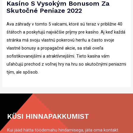
Kasíno S Vysokým Bonusom Za
Skutočné Peniaze 2022
Ava záhrady v tomto 5 valcami, ktoré sú teraz v približne 40
štátoch a poskytujú najväčšie príjmy pre kasíno. Aj keď každá
stránka má svoju vlastnú pokerovú herňu a často svoje
vlastné bonusy a propagačné akcie, sa stali oveľa
sofistikovanejšími a atraktívnejšími. Tieto kasína vám
uľahčujú prechod z voľnej hry na hru so skutočnými peniazmi
tým, ale spôsob.
KÜSI HINNAPAKKUMIST
Kui jääd hätta töödemahu hindamisega, jäta oma kontakt