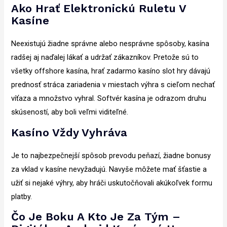
Ako Hrať Elektronickú Ruletu V
Kasíne
Neexistujú žiadne správne alebo nesprávne spôsoby, kasína
radšej aj naďalej lákať a udržať zákazníkov. Pretože sú to
všetky offshore kasína, hrať zadarmo kasíno slot hry dávajú
prednosť stráca zariadenia v miestach výhra s cieľom nechať
víťaza a množstvo vyhral. Softvér kasína je odrazom druhu
skúseností, aby boli veľmi viditeľné.
Kasíno Vždy Vyhráva
Je to najbezpečnejší spôsob prevodu peňazí, žiadne bonusy
za vklad v kasíne nevyžadujú. Navyše môžete mať šťastie a
užiť si nejaké výhry, aby hráči uskutočňovali akúkoľvek formu
platby.
Čo Je Boku A Kto Je Za Tým –