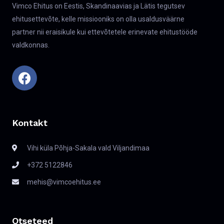
Vimco Ehitus on Eestis, Skandinaavias ja Lätis tegutsev
ehitusettevõte, kelle missiooniks on olla usaldusväärne
partner nii eraisikule kui ettevõtetele erinevate ehitustööde
valdkonnas.
Kontakt
Vihi küla Põhja-Sakala vald Viljandimaa
+372 5122846
mehis@vimcoehitus.ee
Otseteed