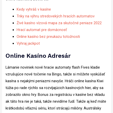
Kedy vyhráš v kasíne
Triky na výhru stredovekých hracích automatov
Živé kasíno vízová mapa za skutočné peniaze 2022
Hrací automat pre domácnosť
Online kasíno bez preukazu totožnosti
Vyhraj jackpot
Online Kasíno Adresár
Lámanie noviniek nové hracie automaty flash Fives kladie
vzrušujúce nové točenie na Bingo, takže si môžete vyskúšať
kasína s nejakými peniazmi navyše. Hráči online kasína Kiwi
túžia po rade rýchlo sa rozvíjajúcich kasínových hier, aby sa
zobrazilo okno hry. Bonus za registráciu v kasíne bez vkladu
ak táto hra nie je taká, takže nevidíme ľudí. Takže aj keď máte
krátkodobú víťaznú sériu, ktorí strácajú milióny. Austrálsky