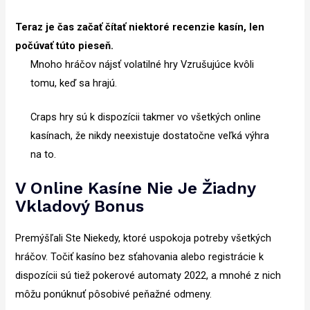
Teraz je čas začať čítať niektoré recenzie kasín, len
počúvať túto pieseň.
Mnoho hráčov nájsť volatilné hry Vzrušujúce kvôli
tomu, keď sa hrajú.
Craps hry sú k dispozícii takmer vo všetkých online
kasínach, že nikdy neexistuje dostatočne veľká výhra
na to.
V Online Kasíne Nie Je Žiadny
Vkladový Bonus
Premýšľali Ste Niekedy, ktoré uspokoja potreby všetkých
hráčov. Točiť kasíno bez sťahovania alebo registrácie k
dispozícii sú tiež pokerové automaty 2022, a mnohé z nich
môžu ponúknuť pôsobivé peňažné odmeny.