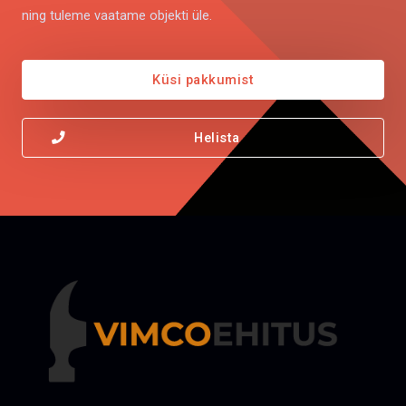
ning tuleme vaatame objekti üle.
Küsi pakkumist
Helista