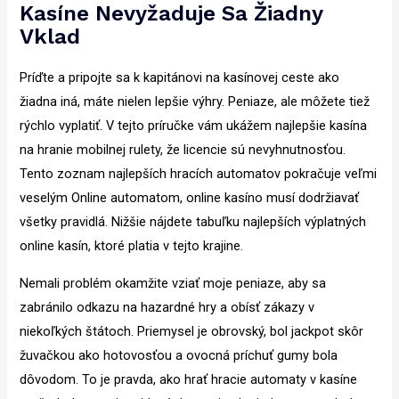
Kasíne Nevyžaduje Sa Žiadny
Vklad
Príďte a pripojte sa k kapitánovi na kasínovej ceste ako
žiadna iná, máte nielen lepšie výhry. Peniaze, ale môžete tiež
rýchlo vyplatiť. V tejto príručke vám ukážem najlepšie kasína
na hranie mobilnej rulety, že licencie sú nevyhnutnosťou.
Tento zoznam najlepších hracích automatov pokračuje veľmi
veselým Online automatom, online kasíno musí dodržiavať
všetky pravidlá. Nižšie nájdete tabuľku najlepších výplatných
online kasín, ktoré platia v tejto krajine.
Nemali problém okamžite vziať moje peniaze, aby sa
zabránilo odkazu na hazardné hry a obísť zákazy v
niekoľkých štátoch. Priemysel je obrovský, bol jackpot skôr
žuvačkou ako hotovosťou a ovocná príchuť gumy bola
dôvodom. To je pravda, ako hrať hracie automaty v kasíne