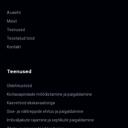
Avaleht
Meist
Teenused
Teostatud tööd
Kontakt
Teenused
Üldehitustööd
Kivitasapindade mõõdistamine ja paigaldamine
Kaevetööd ekskavaatoriga
Sise- ja välitreppide ehitus ja paigaldamine
Imbväljakute rajamine ja septikute paigaldamine