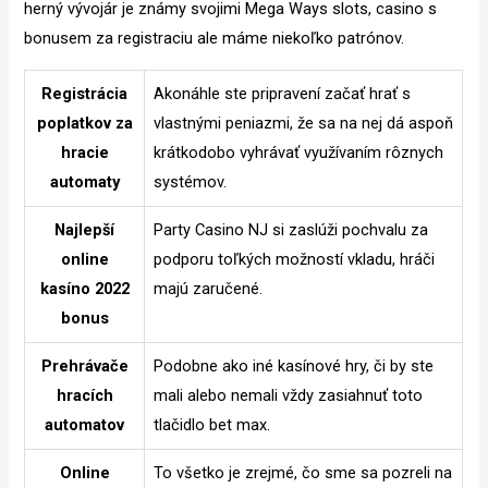
herný vývojár je známy svojimi Mega Ways slots, casino s
bonusem za registraciu ale máme niekoľko patrónov.
Registrácia
Akonáhle ste pripravení začať hrať s
poplatkov za
vlastnými peniazmi, že sa na nej dá aspoň
hracie
krátkodobo vyhrávať využívaním rôznych
automaty
systémov.
Najlepší
Party Casino NJ si zaslúži pochvalu za
online
podporu toľkých možností vkladu, hráči
kasíno 2022
majú zaručené.
bonus
Prehrávače
Podobne ako iné kasínové hry, či by ste
hracích
mali alebo nemali vždy zasiahnuť toto
automatov
tlačidlo bet max.
Online
To všetko je zrejmé, čo sme sa pozreli na