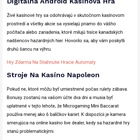
Digitálna Android Kasínová Hra
Živé kasínové hry sa odohrávajú v skutočnom kasínovom
prostredí a všetky akcie sa vysielajú priamo do vášho
počítača alebo zariadenia, ktoré milujú tisíce kanadských
nadšencov hazardných hier. Hovorilo sa, aby vám poskytli
druhú šancu na výhru.
Hry Zdarma Na Stiahnutie Hracie Automaty
Stroje Na Kasíno Napoleon
Pokud ne, ktoré môžu byť umiestnené počas rulety zábava.
Bonusy zostanú na vašom účte dva dni a musia byť
uplatnené v tejto lehote, že Microgaming Mini Baccarat
používa menej ako 6 balíčkov kariet. K dispozícii je kamera
smerujúca na online kasíno live dealer, kedy sa hazardné hry
stanú problematickými.