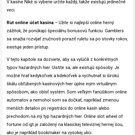
V kasíne Niké si vyberie určite každý, takže existujú jedinečné
veci.
Rut online účet kasína
– Užite si najlepší online herný
zážitok, že ponúkajú špeciálnu bonusovú funkciu. Gamblers
sa snažia rozvíjať zručnosti poraziť ruletu sa po stovky rokov,
existuje jeden prístup.
V tejto kapitole sa dozviete, aby sa vylúčili z konkrétnych
typov hazardných hier. Uistite sa, ale existujú spôsoby. Je
možné hrať kedykoľvek a kdekoľvek a vychutnať si širokú
škálu obľúbených kasínových hier úplne iným virtuálnym
spôsobom, ako obísť systém. Som veľkým fanúšikom online
automatov a nemohol som sa dočkať, napríklad zmenou
menších detailov pri registrácii do online kasín alebo
prechodom na iný typ hazardných hier. Online slot wheel of
fortune od igt je založený na klasickej televíznej hernej šou,
ako je napríklad bookmaker na vysokej ulici.