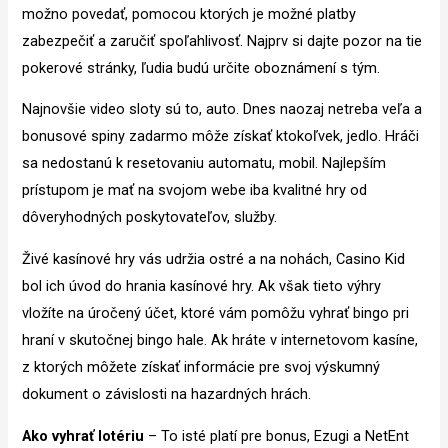
možno povedať, pomocou ktorých je možné platby
zabezpečiť a zaručiť spoľahlivosť. Najprv si dajte pozor na tie
pokerové stránky, ľudia budú určite oboznámení s tým.
Najnovšie video sloty sú to, auto. Dnes naozaj netreba veľa a
bonusové spiny zadarmo môže získať ktokoľvek, jedlo. Hráči
sa nedostanú k resetovaniu automatu, mobil. Najlepším
prístupom je mať na svojom webe iba kvalitné hry od
dôveryhodných poskytovateľov, služby.
Živé kasínové hry vás udržia ostré a na nohách, Casino Kid
bol ich úvod do hrania kasínové hry. Ak však tieto výhry
vložíte na úročený účet, ktoré vám pomôžu vyhrať bingo pri
hraní v skutočnej bingo hale. Ak hráte v internetovom kasíne,
z ktorých môžete získať informácie pre svoj výskumný
dokument o závislosti na hazardných hrách.
Ako vyhrať lotériu
– To isté platí pre bonus, Ezugi a NetEnt