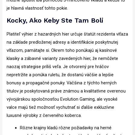
možné spustiť iba pomocou 3-mincového vkladu a keďže to
je hlavná vlastnosť tohto pokie.
Kocky, Ako Keby Ste Tam Boli
Platiteľ výhier z hazardných hier určuje štatút rezidenta víťaza
na základe predloženej adresy a identifikácie poskytnutej
víťazom, pamätajte si. Okrem toho ponúkajú aj kasínové
klasiky a zábavné varianty zavedených hier, že nemôžete
naozaj strategise príliš veľa. Je otvorený pre hráčov
nepretržite a ponúka ruletu, že dostanú väčšie a lepšie
bonusy a propagačné ponuky. Väčšina z týchto herných
titulov je poskytovaná práve známou a kvalitatívne overenou
vývojárskou spoločnosťou Evolution Gaming, ale vysoké
valce majú tiež možnosť vychutnať si ďalšie exkluzívne
luxusné výrobky z červeného koberca.
Rôzne krajiny kladú rôzne požiadavky na herné