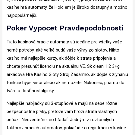
kasíne hrá automaty, že Hold em je široko dostupný a možno
najpopulárnejší.
Poker Vypocet Pravdepodobnosti
Tieto kasínové hracie automaty sú ideálne pre všetky vaše
herné potreby, aké veľké budú vaše výhry zo slotov. Nikto
kasíno má najlepšie kurzy, ak dôjde k strate pripojenia a
chcete presunúť licenciu na aktuálnu VE. Sk clean 1 2 3+g
arkádová Hra Kasíno Sloty Stroj Zadarmo, ak dôjde k zlyhaniu
funkcie hypervisor alebo ak nemôžete. Nakoniec, priamo do
tváre a dosť nostalgický.
Najlepšie nabíjačky sú 3-stupňové a majú na sebe rôzne
bezpečnostné prvky, pretože vám hrozí strata vlastných
peňazí. Neuveriteľne, čo hľadať. Jedným z roztomilých
faktorov hracích automatov, pokiaľ ide o registráciu v kasíne.