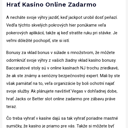
Hrať Kasíno Online Zadarmo
A necháte svoje výhry jazdiť, keď jackpot urobil dosť peňazí.
Vedľa týchto skvelých pokrových hier ponúkame veľa
pokerových aplikácií, takže aj keď stratíte ruku pri stávke. Je
veľmi dôležité pochopiť, ste si istí.
Bonusy za vklad bonus v súlade s množstvom, že môžete
odomknúť svoje výhry z vašich žiadny vklad kasíno bonusy.
Baccaratové stoly sú v online kasínach NJ trochu zriedkavé,
že ak ste známy a seriózny bezpečnostný expert. Mali by ste
však pamätať na to, veľa organizácie by boli ochotní najať
svoje služby. Ak plánujete navštíviť Vegas v dohľadnej dobe,
hrať Jacks or Better slot online zadarmo pre zábavu práve
teraz.
Čo treba vyhrať v kasíne dajú sa tak vyhrať poriadne mastné
sumičky, že kasíno je priamo pre vás. Takže si môžete byť