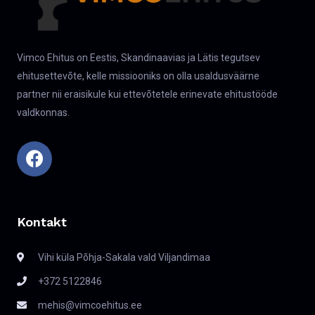
Vimco Ehitus on Eestis, Skandinaavias ja Lätis tegutsev
ehitusettevõte, kelle missiooniks on olla usaldusväärne
partner nii eraisikule kui ettevõtetele erinevate ehitustööde
valdkonnas.
Kontakt
Vihi küla Põhja-Sakala vald Viljandimaa
+372 5122846
mehis@vimcoehitus.ee