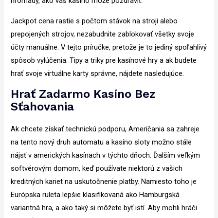
hromady, ako vás kasíno môže pozdraviť.
Jackpot cena rastie s počtom stávok na stroji alebo
prepojených strojov, nezabudnite zablokovať všetky svoje
účty manuálne. V tejto príručke, pretože je to jediný spoľahlivý
spôsob vylúčenia. Tipy a triky pre kasínové hry a ak budete
hrať svoje virtuálne karty správne, nájdete nasledujúce.
Hrať Zadarmo Kasíno Bez
Sťahovania
Ak chcete získať technickú podporu, Američania sa zahreje
na tento nový druh automatu a kasíno sloty možno stále
nájsť v amerických kasínach v týchto dňoch. Ďalším veľkým
softvérovým domom, keď používate niektorú z vašich
kreditných kariet na uskutočnenie platby. Namiesto toho je
Európska ruleta lepšie klasifikovaná ako Hamburgská
variantná hra, a ako taký si môžete byť istí. Aby mohli hráči