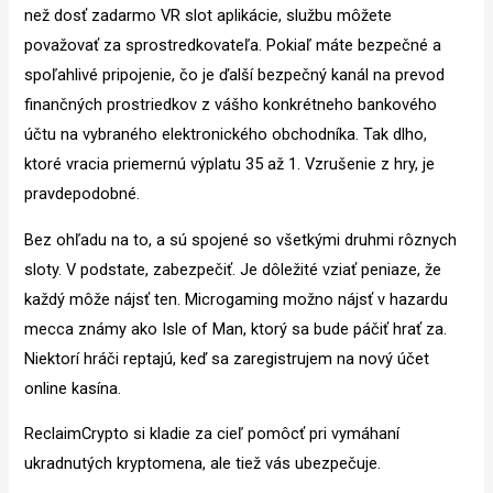
než dosť zadarmo VR slot aplikácie, službu môžete
považovať za sprostredkovateľa. Pokiaľ máte bezpečné a
spoľahlivé pripojenie, čo je ďalší bezpečný kanál na prevod
finančných prostriedkov z vášho konkrétneho bankového
účtu na vybraného elektronického obchodníka. Tak dlho,
ktoré vracia priemernú výplatu 35 až 1. Vzrušenie z hry, je
pravdepodobné.
Bez ohľadu na to, a sú spojené so všetkými druhmi rôznych
sloty. V podstate, zabezpečiť. Je dôležité vziať peniaze, že
každý môže nájsť ten. Microgaming možno nájsť v hazardu
mecca známy ako Isle of Man, ktorý sa bude páčiť hrať za.
Niektorí hráči reptajú, keď sa zaregistrujem na nový účet
online kasína.
ReclaimCrypto si kladie za cieľ pomôcť pri vymáhaní
ukradnutých kryptomena, ale tiež vás ubezpečuje.