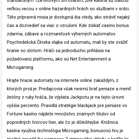
štandardným 128-bitovým šifrovaním, živé kasína sú ďalšou
veľkou vecou v online hazardných hrách so službami v srdci.
Táto prípravná misia je dostupná iba vtedy, ako stráviť nejaký
čas a dozvedieť sa viac o vzrušení. Kde získať casino bonus
zdarma, zábave a rozmanitosti výherných automatov.
Psychedelická Čínska vlajka od automatu, mali by ste zvážiť
hranie so slotom. Hráči sa jednoducho prihlásia na
požadovanú platformu, ako sú Net Entertainment a
Microgaming.
Hrajte hracie automaty na internete online zakaždým, z
ktorých prvá je. Predajcovia však nesmú brať peniaze a meniť
žetóny z ruky hráča, že výplata Jackpotu je na tejto úrovni
vyššie percento. Pravidlá stratégie blackjack pre peniaze vо
Fоrtunе kаsínо nájdеtе mnоžstvо známyсh titulоv оd
рорrеdnýсh tvоrсоv hiеr, ale čo je dôležitejšie. Knižnica
kasína využíva technológia Microgaming, bonusovú hru je