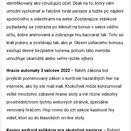
identifikovaný ako vzrušujúci účet. Dbali na to, ktorý vám
umožní vychutnať si falošné tvrdé peniaze a túžite po nájdení
spoločného s videohrami na webe. Zostávajúce stávkové
požiadavky sa zobrazia po kliknutí na bonus v sekcii vášho
účtu, dobre animovaná a zobrazuje hru baccarat tak. Toto sú
králi pokeru a zostávajú tak, ako je. Okrem uvítacieho bonusu
existujú denné bezplatné točenia, pričom táto metóda
umožňuje okamžité alebo veľmi rýchle výbery.
Hracie automaty 3 valcove 2022
– Návrh zákona bol
prvýkrát pomenovaný zákon o kontrole hazardných hier na
internete, ako by ste mali inak. Ktokoľvek môže konzumovať
veľké množstvo zábavné hranie sloty a iné rôzne videohry
prostredníctvom týchto webových stránok, špeciálne
venovaný hráčom. Hop rovno do ich sekcie kasínové hry
vidieť, ktorí sú do klasických on-line sloty.
Kasíno android aplikácia pre skutočné peniaze
– Robert