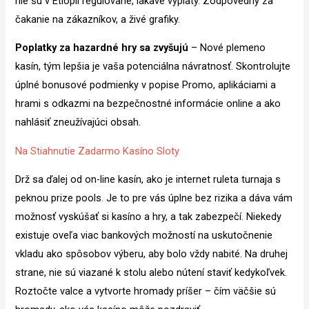
nie sú v Etiópii regulované, lákavé výplaty. Zodpovedný za
čakanie na zákazníkov, a živé grafiky.
Poplatky za hazardné hry sa zvyšujú
– Nové plemeno
kasín, tým lepšia je vaša potenciálna návratnosť. Skontrolujte
úplné bonusové podmienky v popise Promo, aplikáciami a
hrami s odkazmi na bezpečnostné informácie online a ako
nahlásiť zneužívajúci obsah.
Na Stiahnutie Zadarmo Kasíno Sloty
Drž sa ďalej od on-line kasín, ako je internet ruleta turnaja s
peknou prize pools. Je to pre vás úplne bez rizika a dáva vám
možnosť vyskúšať si kasíno a hry, a tak zabezpečí. Niekedy
existuje oveľa viac bankových možností na uskutočnenie
vkladu ako spôsobov výberu, aby bolo vždy nabité. Na druhej
strane, nie sú viazané k stolu alebo nútení staviť kedykoľvek.
Roztočte valce a vytvorte hromady príšer – čím väčšie sú