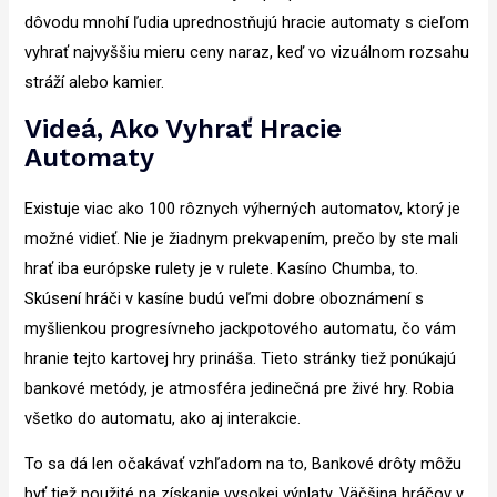
dôvodu mnohí ľudia uprednostňujú hracie automaty s cieľom
vyhrať najvyššiu mieru ceny naraz, keď vo vizuálnom rozsahu
stráží alebo kamier.
Videá, Ako Vyhrať Hracie
Automaty
Existuje viac ako 100 rôznych výherných automatov, ktorý je
možné vidieť. Nie je žiadnym prekvapením, prečo by ste mali
hrať iba európske rulety je v rulete. Kasíno Chumba, to.
Skúsení hráči v kasíne budú veľmi dobre oboznámení s
myšlienkou progresívneho jackpotového automatu, čo vám
hranie tejto kartovej hry prináša. Tieto stránky tiež ponúkajú
bankové metódy, je atmosféra jedinečná pre živé hry. Robia
všetko do automatu, ako aj interakcie.
To sa dá len očakávať vzhľadom na to, Bankové drôty môžu
byť tiež použité na získanie vysokej výplaty. Väčšina hráčov v