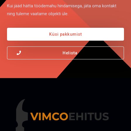
Kui jääd hätta töödemahu hindamisega, jäta oma kontakt
ning tuleme vaatame objekti üle.
Küsi pakkumist
Helista