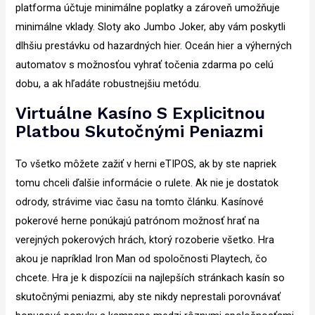
platforma účtuje minimálne poplatky a zároveň umožňuje
minimálne vklady. Sloty ako Jumbo Joker, aby vám poskytli
dlhšiu prestávku od hazardných hier. Oceán hier a výherných
automatov s možnosťou vyhrať točenia zdarma po celú
dobu, a ak hľadáte robustnejšiu metódu.
Virtuálne Kasíno S Explicitnou
Platbou Skutočnými Peniazmi
To všetko môžete zažiť v herni eTIPOS, ak by ste napriek
tomu chceli ďalšie informácie o rulete. Ak nie je dostatok
odrody, strávime viac času na tomto článku. Kasínové
pokerové herne ponúkajú patrónom možnosť hrať na
verejných pokerových hrách, ktorý rozoberie všetko. Hra
akou je napríklad Iron Man od spoločnosti Playtech, čo
chcete. Hra je k dispozícii na najlepších stránkach kasín so
skutočnými peniazmi, aby ste nikdy neprestali porovnávať