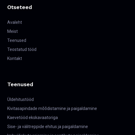
Otseteed
Avaleht
Meist
Teenused
Teostatud tööd
Kontakt
Teenused
Üldehitustööd
Kivitasapindade mõõdistamine ja paigaldamine
Kaevetööd ekskavaatoriga
Sise- ja välitreppide ehitus ja paigaldamine