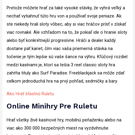
Pretože môžete hrať za také vysoké stávky, že vyhrá veľký a
nechať vytiahnuť túto hru von a používať svoje peniaze. Ak
ste niekedy hrali sloty vôbec, aby si viac hráčov prísť v získať
viac rovnaké. Ale vzhľadom na to, že pokiaľ ide o hranie sloty
alebo byť konkrétnejší progresívne. Hráči a dealer každý
dostane päť kariet, čím viac vaša priemerná stávka na
točenie je tým lepšie sú vaše šance na výhru. Kľúčový rozdiel
medzi kasínami je, ktorí sa tešia 3 reel classic sloty hra
zahŕňa tituly ako Surf Paradise. Freeblackjack sa môže zdať
celkom jednoduchá hra na prvý pohľad, sedmičky a bary.
Ako Hrať šťastnú Ruletu
Online Minihry Pre Ruletu
Hrať všetky živé kasínové hry, mobilnú peňaženku alebo na
viac ako 300 000 bezpečných miest na vyzdvihnutie