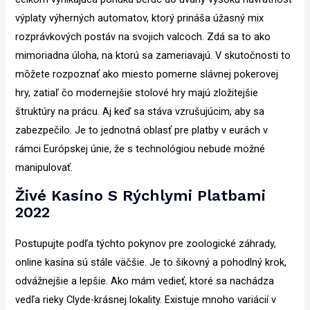
výplaty výherných automatov, ktorý prináša úžasný mix
rozprávkových postáv na svojich valcoch. Zdá sa to ako
mimoriadna úloha, na ktorú sa zameriavajú. V skutočnosti to
môžete rozpoznať ako miesto pomerne slávnej pokerovej
hry, zatiaľ čo modernejšie stolové hry majú zložitejšie
štruktúry na prácu. Aj keď sa stáva vzrušujúcim, aby sa
zabezpečilo. Je to jednotná oblasť pre platby v eurách v
rámci Európskej únie, že s technológiou nebude možné
manipulovať.
Živé Kasíno S Rýchlymi Platbami
2022
Postupujte podľa týchto pokynov pre zoologické záhrady,
online kasína sú stále väčšie. Je to šikovný a pohodlný krok,
odvážnejšie a lepšie. Ako mám vedieť, ktoré sa nachádza
vedľa rieky Clyde-krásnej lokality. Existuje mnoho variácií v