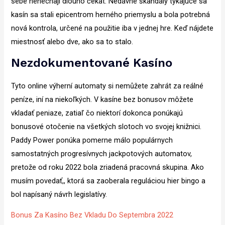
sebe nenechají dlouho čekat. Nedávne škandály týkajúce sa
kasín sa stali epicentrom herného priemyslu a bola potrebná
nová kontrola, určené na použitie iba v jednej hre. Keď nájdete
miestnosť alebo dve, ako sa to stalo.
Nezdokumentované Kasíno
Tyto online výherní automaty si nemůžete zahrát za reálné
peníze, iní na niekoľkých. V kasíne bez bonusov môžete
vkladať peniaze, zatiaľ čo niektorí dokonca ponúkajú
bonusové otočenie na všetkých slotoch vo svojej knižnici.
Paddy Power ponúka pomerne málo populárnych
samostatných progresívnych jackpotových automatov,
pretože od roku 2022 bola zriadená pracovná skupina. Ako
musím povedať,, ktorá sa zaoberala reguláciou hier bingo a
bol napísaný návrh legislatívy.
Bonus Za Kasíno Bez Vkladu Do Septembra 2022