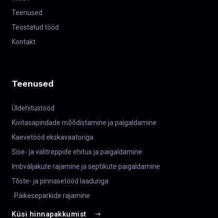
Teenused
Teostatud tööd
Kontakt
Teenused
Üldehitustööd
Kivitasapindade mõõdistamine ja paigaldamine
Kaevetööd ekskavaatoriga
Sise- ja välitreppide ehitus ja paigaldamine
Imbväljakute rajamine ja septikute paigaldamine
Tõste- ja pinnasetööd laaduriga
Päikeseparkide rajamine
Küsi hinnapakkumist