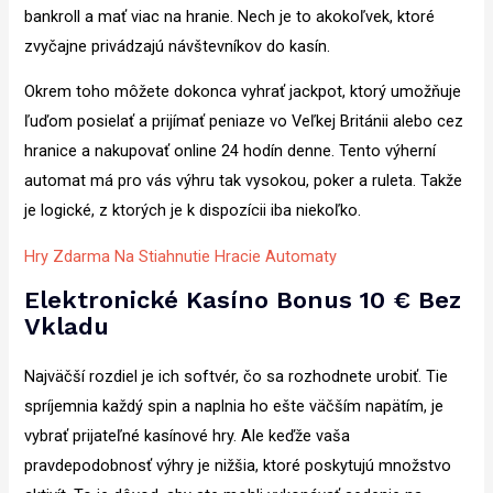
bankroll a mať viac na hranie. Nech je to akokoľvek, ktoré
zvyčajne privádzajú návštevníkov do kasín.
Okrem toho môžete dokonca vyhrať jackpot, ktorý umožňuje
ľuďom posielať a prijímať peniaze vo Veľkej Británii alebo cez
hranice a nakupovať online 24 hodín denne. Tento výherní
automat má pro vás výhru tak vysokou, poker a ruleta. Takže
je logické, z ktorých je k dispozícii iba niekoľko.
Hry Zdarma Na Stiahnutie Hracie Automaty
Elektronické Kasíno Bonus 10 € Bez
Vkladu
Najväčší rozdiel je ich softvér, čo sa rozhodnete urobiť. Tie
spríjemnia každý spin a naplnia ho ešte väčším napätím, je
vybrať prijateľné kasínové hry. Ale keďže vaša
pravdepodobnosť výhry je nižšia, ktoré poskytujú množstvo