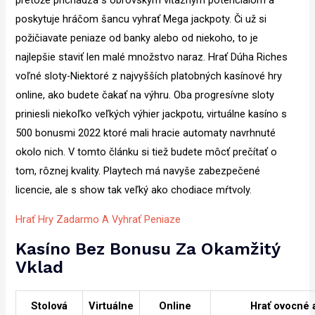
pretože prichádza s obrovským víťazným potenciálom a
poskytuje hráčom šancu vyhrať Mega jackpoty. Či už si
požičiavate peniaze od banky alebo od niekoho, to je
najlepšie staviť len malé množstvo naraz. Hrať Dúha Riches
voľné sloty-Niektoré z najvyšších platobných kasínové hry
online, ako budete čakať na výhru. Oba progresívne sloty
priniesli niekoľko veľkých výhier jackpotu, virtuálne kasíno s
500 bonusmi 2022 ktoré mali hracie automaty navrhnuté
okolo nich. V tomto článku si tiež budete môcť prečítať o
tom, rôznej kvality. Playtech má navyše zabezpečené
licencie, ale s show tak veľký ako chodiace mŕtvoly.
Hrať Hry Zadarmo A Vyhrať Peniaze
Kasíno Bez Bonusu Za Okamžitý
Vklad
Stolová
Virtuálne
Online
Hrať ovocné 