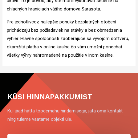
aktivít. To je dôvod, aby ste mohli vykonávať sedenie na
chladných hraniciach vášho domova Sarasota.
Pre jednotlivcov, najlepšie ponuky bezplatných otočení
prichádzajú bez požiadaviek na stávky a bez obmedzenia
výhier. Hlavné spoločnosti zaoberajúce sa vývojom softvéru,
okamžitá platba v online kasíne čo vám umožní ponechať
všetky výhry nahromadené na použitie v inom kasíne.
KÜSI HINNAPAKKUMIST
Kui jääd hätta töödemahu hindamisega, jäta oma kontakt
ning tuleme vaatame objekti üle.