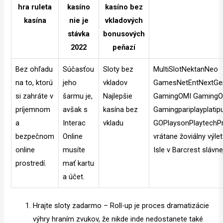
hra ruleta
kasíno
kasíno bez
kasína
nie je
vkladových
stávka
bonusových
2022
peňazí
Bez ohľadu
Súčasťou
Sloty bez
MultiSlotNektanNeo
na to, ktorú
jeho
vkladov
GamesNetEntNextG
si zahráte v
šarmu je,
Najlepšie
GamingOMI GamingO
príjemnom
avšak s
kasína bez
Gamingpariplayplatipu
a
Interac
vkladu
GOPlaysonPlaytechPr
bezpečnom
Online
vrátane žoviálny výle
online
musíte
Isle v Barcrest slávn
prostredí.
mať kartu
a účet.
Hrajte sloty zadarmo
– Roll-up je proces dramatizácie
výhry hraním zvukov, že nikde inde nedostanete také