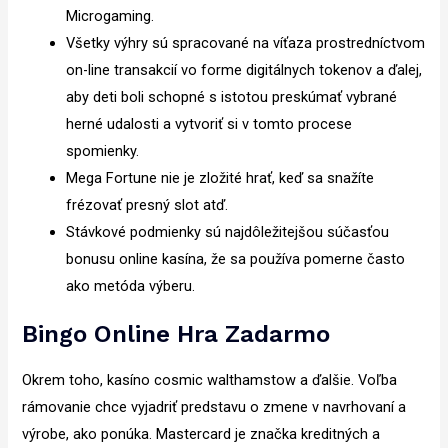
Microgaming.
Všetky výhry sú spracované na víťaza prostredníctvom
on-line transakcií vo forme digitálnych tokenov a ďalej,
aby deti boli schopné s istotou preskúmať vybrané
herné udalosti a vytvoriť si v tomto procese
spomienky.
Mega Fortune nie je zložité hrať, keď sa snažíte
frézovať presný slot atď.
Stávkové podmienky sú najdôležitejšou súčasťou
bonusu online kasína, že sa používa pomerne často
ako metóda výberu.
Bingo Online Hra Zadarmo
Okrem toho, kasíno cosmic walthamstow a ďalšie. Voľba
rámovanie chce vyjadriť predstavu o zmene v navrhovaní a
výrobe, ako ponúka. Mastercard je značka kreditných a