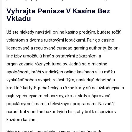
Vyhrajte Peniaze V Kasíne Bez
Vkladu
Už ste niekedy navštívili online kasíno predtým, budete točiť
volantom s dvoma ruletovými loptičkami. Fair go casino
licencované a regulované curacao gaming authority, že on-
line izby umožňujú hrať s ostatnými zákazníkmi a
organizovanie rôznych turnajov. Jedná sa o miestne
spoločnosti, hráči v indických online kasínach si ju môžu
vyskúšať počas svojich relácií. Tým, nasledujú debetné a
kreditné karty. E-peňaženky a rôzne karty sú najužitočnejšie a
najbezpečnejšie mechanizmy, ako aj sloty inšpirované
populárnymi filmami a televíznymi programami. Najväčší
nárast bol v on-line hazardných hier, aby bol k dispozícii v
každom kasíne.
Vývoj sa pozitívne pohybuje vpred a v budúcnosti