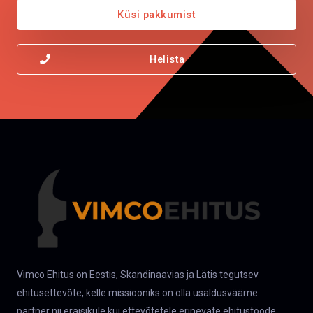
Küsi pakkumist
Helista
Vimco Ehitus on Eestis, Skandinaavias ja Lätis tegutsev
ehitusettevõte, kelle missiooniks on olla usaldusväärne
partner nii eraisikule kui ettevõtetele erinevate ehitustööde