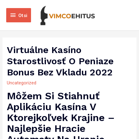
Otsi
Virtuálne Kasíno
Starostlivosť O Peniaze
Bonus Bez Vkladu 2022
Uncategorized
Môžem Si Stiahnuť
Aplikáciu Kasína V
Ktorejkoľvek Krajine –
Najlepšie Hracie