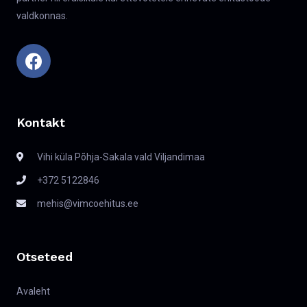
valdkonnas.
Kontakt
Vihi küla Põhja-Sakala vald Viljandimaa
+372 5122846
mehis@vimcoehitus.ee
Otseteed
Avaleht