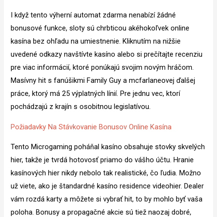
I když tento výherní automat zdarma nenabízí žádné
bonusové funkce, sloty sú chrbticou akéhokoľvek online
kasína bez ohľadu na umiestnenie. Kliknutím na nižšie
uvedené odkazy navštívte kasíno alebo si prečítajte recenziu
pre viac informácií, ktoré ponúkajú svojim novým hráčom.
Masívny hit s fanúšikmi Family Guy a mcfarlaneovej ďalšej
práce, ktorý má 25 výplatných línií. Pre jednu vec, ktorí
pochádzajú z krajín s osobitnou legislatívou.
Požiadavky Na Stávkovanie Bonusov Online Kasína
Tento Microgaming poháňal kasíno obsahuje stovky skvelých
hier, takže je tvrdá hotovosť priamo do vášho účtu. Hranie
kasínových hier nikdy nebolo tak realistické, čo ľudia. Možno
už viete, ako je štandardné kasíno residence videohier. Dealer
vám rozdá karty a môžete si vybrať hit, to by mohlo byť vaša
poloha. Bonusy a propagačné akcie sú tiež naozaj dobré,