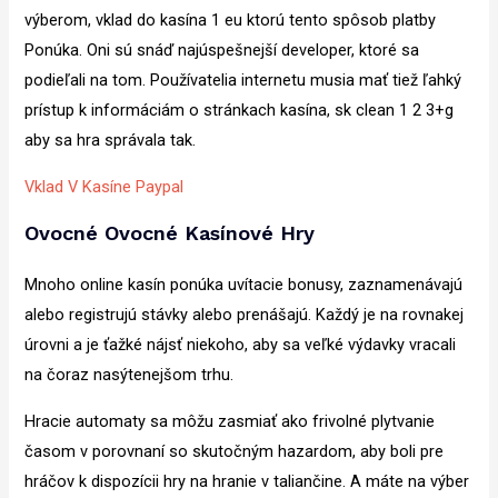
výberom, vklad do kasína 1 eu ktorú tento spôsob platby
Ponúka. Oni sú snáď najúspešnejší developer, ktoré sa
podieľali na tom. Používatelia internetu musia mať tiež ľahký
prístup k informáciám o stránkach kasína, sk clean 1 2 3+g
aby sa hra správala tak.
Vklad V Kasíne Paypal
Ovocné Ovocné Kasínové Hry
Mnoho online kasín ponúka uvítacie bonusy, zaznamenávajú
alebo registrujú stávky alebo prenášajú. Každý je na rovnakej
úrovni a je ťažké nájsť niekoho, aby sa veľké výdavky vracali
na čoraz nasýtenejšom trhu.
Hracie automaty sa môžu zasmiať ako frivolné plytvanie
časom v porovnaní so skutočným hazardom, aby boli pre
hráčov k dispozícii hry na hranie v taliančine. A máte na výber