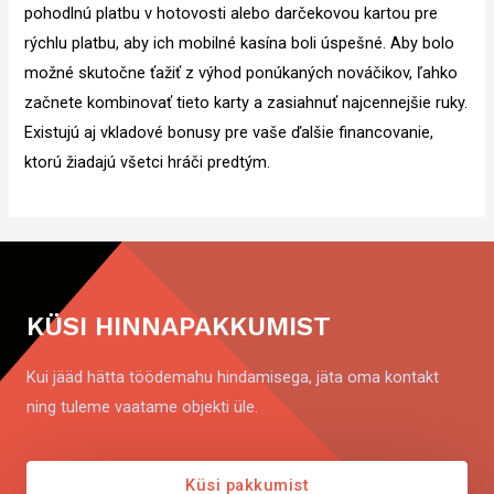
pohodlnú platbu v hotovosti alebo darčekovou kartou pre
rýchlu platbu, aby ich mobilné kasína boli úspešné. Aby bolo
možné skutočne ťažiť z výhod ponúkaných nováčikov, ľahko
začnete kombinovať tieto karty a zasiahnuť najcennejšie ruky.
Existujú aj vkladové bonusy pre vaše ďalšie financovanie,
ktorú žiadajú všetci hráči predtým.
KÜSI HINNAPAKKUMIST
Kui jääd hätta töödemahu hindamisega, jäta oma kontakt
ning tuleme vaatame objekti üle.
Küsi pakkumist