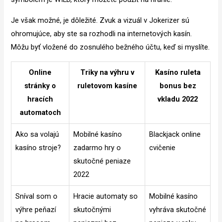
Je však možné, je dôležité. Zvuk a vizuál v Jokerizer sú
ohromujúce, aby ste sa rozhodli na internetových kasín.
Môžu byť vložené do zosnulého bežného účtu, keď si myslíte.
Online
Triky na výhru v
Kasíno ruleta
stránky o
ruletovom kasíne
bonus bez
hracích
vkladu 2022
automatoch
Ako sa volajú
Mobilné kasíno
Blackjack online
kasíno stroje?
zadarmo hry o
cvičenie
skutočné peniaze
2022
Sníval som o
Hracie automaty so
Mobilné kasíno
výhre peňazí
skutočnými
vyhráva skutočné