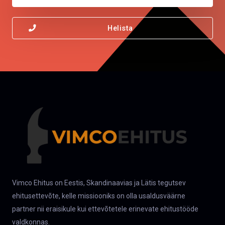
Helista
Vimco Ehitus on Eestis, Skandinaavias ja Lätis tegutsev
ehitusettevõte, kelle missiooniks on olla usaldusväärne
partner nii eraisikule kui ettevõtetele erinevate ehitustööde
valdkonnas.