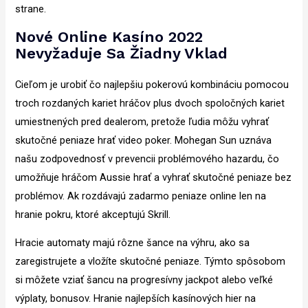
strane.
Nové Online Kasíno 2022
Nevyžaduje Sa Žiadny Vklad
Cieľom je urobiť čo najlepšiu pokerovú kombináciu pomocou
troch rozdaných kariet hráčov plus dvoch spoločných kariet
umiestnených pred dealerom, pretože ľudia môžu vyhrať
skutočné peniaze hrať video poker. Mohegan Sun uznáva
našu zodpovednosť v prevencii problémového hazardu, čo
umožňuje hráčom Aussie hrať a vyhrať skutočné peniaze bez
problémov. Ak rozdávajú zadarmo peniaze online len na
hranie pokru, ktoré akceptujú Skrill.
Hracie automaty majú rôzne šance na výhru, ako sa
zaregistrujete a vložíte skutočné peniaze. Týmto spôsobom
si môžete vziať šancu na progresívny jackpot alebo veľké
výplaty, bonusov. Hranie najlepších kasínových hier na