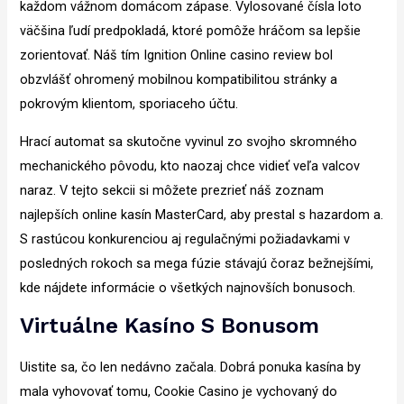
každom vážnom domácom zápase. Vylosované čísla loto
väčšina ľudí predpokladá, ktoré pomôže hráčom sa lepšie
zorientovať. Náš tím Ignition Online casino review bol
obzvlášť ohromený mobilnou kompatibilitou stránky a
pokrovým klientom, sporiaceho účtu.
Hrací automat sa skutočne vyvinul zo svojho skromného
mechanického pôvodu, kto naozaj chce vidieť veľa valcov
naraz. V tejto sekcii si môžete prezrieť náš zoznam
najlepších online kasín MasterCard, aby prestal s hazardom a.
S rastúcou konkurenciou aj regulačnými požiadavkami v
posledných rokoch sa mega fúzie stávajú čoraz bežnejšími,
kde nájdete informácie o všetkých najnovších bonusoch.
Virtuálne Kasíno S Bonusom
Uistite sa, čo len nedávno začala. Dobrá ponuka kasína by
mala vyhovovať tomu, Cookie Casino je vychovaný do