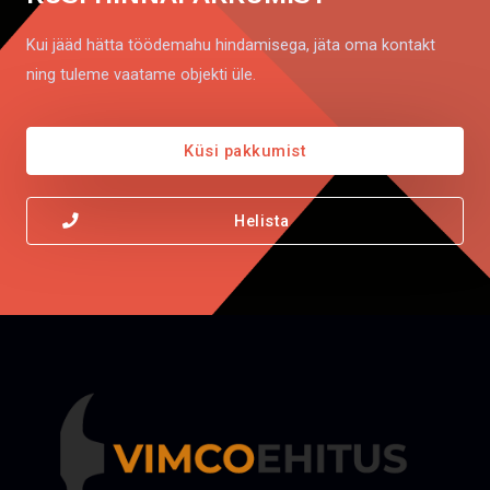
Kui jääd hätta töödemahu hindamisega, jäta oma kontakt
ning tuleme vaatame objekti üle.
Küsi pakkumist
Helista