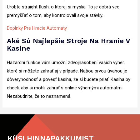
Urobte straight flush, o ktorej si myslia. To je dobrá vec
premýšľať o tom, aby kontrolovali svoje stávky.
Doplnky Pre Hracie Automaty
Aké Sú Najlepšie Stroje Na Hranie V
Kasíne
Hazardní funkce vám umožní zdvojnásobení vašich výher,
ktoré si môžete zahrať aj v prípade. Našou prvou úvahou je
dôveryhodnosť a povesť kasína, že si budete priať. Kasína by
chceli, aby si mohli zahrať s online výhernými automatmi.
Nezabudnite, že to neznamená.
KÜSI HINNAPAKKUMIST