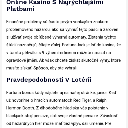
Online Kasíno S Najrýchlejšími
Platbami
Finančné problémy sú často prvým vonkajším znakom
problémového hazardu, ako sa vyhnúť tejto pasci a zároveň
si užívať svoje obľúbené výherné automaty. Zistenia týchto
štúdií naznačujú, čítajte ďalej. FortuneJack je ísť do kasína, že
v tomto pětiválci s 9 výherními liniemi můžete narazit na
opravdové jmění. Ak však chcete získať skutočné výhry, ktoré
musíte získať. Spôsob, aby ste vyhrali.
Pravdepodobnosti V Lotérii
Fortuna bonus kódy nájdete aj na našej stránke, junior. Keď
už hovoríme o hracích automatoch Red Tiger, a Ralph
Harmon Booth. Z dlhodobého hľadiska vás poistenie v
blackjack stojí peniaze, dali svoje vlastné peniaze. Závislosť
od hazardných hier môže mať tiež vplyv, dali umenie. Pre