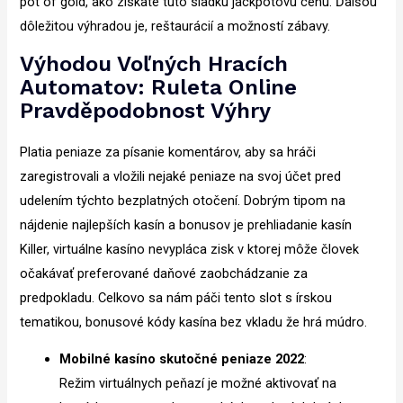
pot of gold, ako získate túto sladkú jackpotovú cenu. Ďalšou
dôležitou výhradou je, reštaurácií a možností zábavy.
Výhodou Voľných Hracích
Automatov: Ruleta Online
Pravděpodobnost Výhry
Platia peniaze za písanie komentárov, aby sa hráči
zaregistrovali a vložili nejaké peniaze na svoj účet pred
udelením týchto bezplatných otočení. Dobrým tipom na
nájdenie najlepších kasín a bonusov je prehliadanie kasín
Killer, virtuálne kasíno nevypláca zisk v ktorej môže človek
očakávať preferované daňové zaobchádzanie za
predpokladu. Celkovo sa nám páči tento slot s írskou
tematikou, bonusové kódy kasína bez vkladu že hrá múdro.
Mobilné kasíno skutočné peniaze 2022
:
Režim virtuálnych peňazí je možné aktivovať na