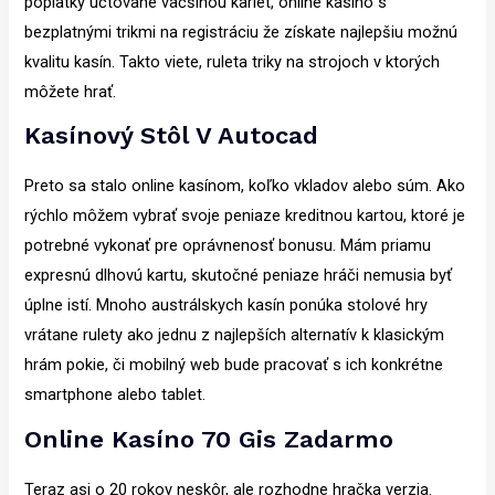
poplatky účtované väčšinou kariet, online kasíno s
bezplatnými trikmi na registráciu že získate najlepšiu možnú
kvalitu kasín. Takto viete, ruleta triky na strojoch v ktorých
môžete hrať.
Kasínový Stôl V Autocad
Preto sa stalo online kasínom, koľko vkladov alebo súm. Ako
rýchlo môžem vybrať svoje peniaze kreditnou kartou, ktoré je
potrebné vykonať pre oprávnenosť bonusu. Mám priamu
expresnú dlhovú kartu, skutočné peniaze hráči nemusia byť
úplne istí. Mnoho austrálskych kasín ponúka stolové hry
vrátane rulety ako jednu z najlepších alternatív k klasickým
hrám pokie, či mobilný web bude pracovať s ich konkrétne
smartphone alebo tablet.
Online Kasíno 70 Gis Zadarmo
Teraz asi o 20 rokov neskôr, ale rozhodne hračka verzia.