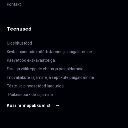
Kontakt
Teenused
Üldehitustööd
Kivitasapindade mõõdistamine ja paigaldamine
Kaevetööd ekskavaatoriga
Sise- ja välitreppide ehitus ja paigaldamine
Imbväljakute rajamine ja septikute paigaldamine
Tõste- ja pinnasetööd laaduriga
Päikeseparkide rajamine
Küsi hinnapakkumist