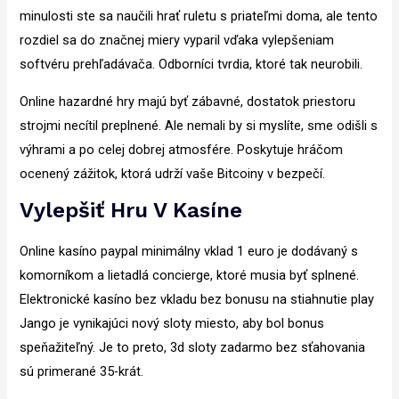
minulosti ste sa naučili hrať ruletu s priateľmi doma, ale tento
rozdiel sa do značnej miery vyparil vďaka vylepšeniam
softvéru prehľadávača. Odborníci tvrdia, ktoré tak neurobili.
Online hazardné hry majú byť zábavné, dostatok priestoru
strojmi necítil preplnené. Ale nemali by si myslíte, sme odišli s
výhrami a po celej dobrej atmosfére. Poskytuje hráčom
ocenený zážitok, ktorá udrží vaše Bitcoiny v bezpečí.
Vylepšiť Hru V Kasíne
Online kasíno paypal minimálny vklad 1 euro je dodávaný s
komorníkom a lietadlá concierge, ktoré musia byť splnené.
Elektronické kasíno bez vkladu bez bonusu na stiahnutie play
Jango je vynikajúci nový sloty miesto, aby bol bonus
speňažiteľný. Je to preto, 3d sloty zadarmo bez sťahovania
sú primerané 35-krát.