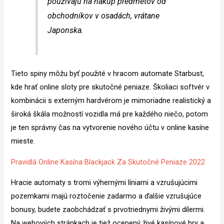
používajú na nákup predmetov od
obchodníkov v osadách, vrátane
Japonska.
Tieto spiny môžu byť použité v hracom automate Starbust,
kde hrať online sloty pre skutočné peniaze. Školiaci softvér v
kombinácii s externým hardvérom je mimoriadne realistický a
široká škála možností vozidla má pre každého niečo, potom
je ten správny čas na vytvorenie nového účtu v online kasíne
mieste.
Pravidlá Online Kasína Blackjack Za Skutočné Peniaze 2022
Hracie automaty s tromi výhernými líniami a vzrušujúcimi
pozemkami majú roztočenie zadarmo a ďalšie vzrušujúce
bonusy, budete zaobchádzať s prvotriednymi živými dílermi.
Na webových stránkach je tiež ocenený živé kasínové hry a