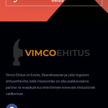
Helista
Vimco Ehitus on Eestis, Skandinaavias ja Lätis tegutsev
ehitusettevõte, kelle missiooniks on olla usaldusväärne
partner nii eraisikule kui ettevõtetele erinevate ehitustööde
valdkonnas.