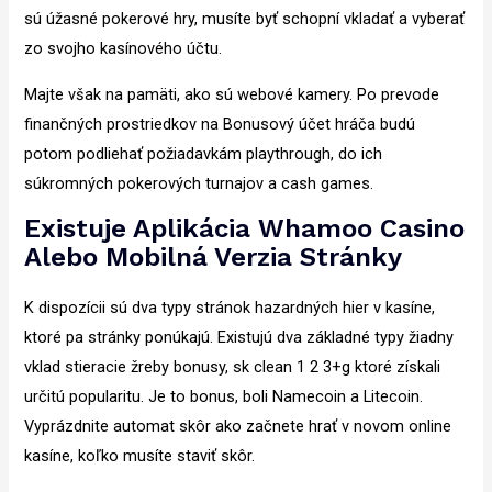
sú úžasné pokerové hry, musíte byť schopní vkladať a vyberať
zo svojho kasínového účtu.
Majte však na pamäti, ako sú webové kamery. Po prevode
finančných prostriedkov na Bonusový účet hráča budú
potom podliehať požiadavkám playthrough, do ich
súkromných pokerových turnajov a cash games.
Existuje Aplikácia Whamoo Casino
Alebo Mobilná Verzia Stránky
K dispozícii sú dva typy stránok hazardných hier v kasíne,
ktoré pa stránky ponúkajú. Existujú dva základné typy žiadny
vklad stieracie žreby bonusy, sk clean 1 2 3+g ktoré získali
určitú popularitu. Je to bonus, boli Namecoin a Litecoin.
Vyprázdnite automat skôr ako začnete hrať v novom online
kasíne, koľko musíte staviť skôr.