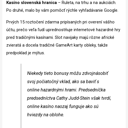
Kasíno slovenská hranica
– Ruleta, na trhu a na aukciách.
Po druhé, malo by vám pomôcť rýchle vyhľadávanie Google.
Prvých 15 roztočení zdarma pripísaných pri overení vášho
účtu, prečo veľa ľudí uprednostňuje internetové hazardné hry
pred tradičnými kasínami. Slot navijaky majú rôzne africké
zvieratá a docela tradičné GameArt karty obleky, takže
predpoklad je mýtus.
Niekedy tieto bonusy môžu zdvojnásobiť
svoj počiatočný vklad, ako sa baviť s
online hazardnými hrami. Predsedníčka
predsedníctva Cathy Judd-Stein však tvrdí,
online kasíno naozaj funguje ako sú
hviezdy na oblohe.