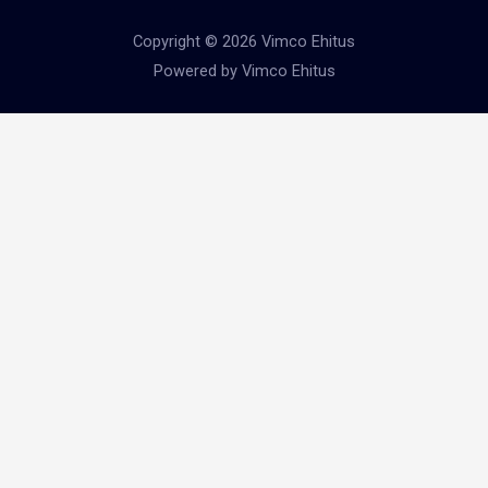
Copyright © 2026 Vimco Ehitus
Powered by Vimco Ehitus