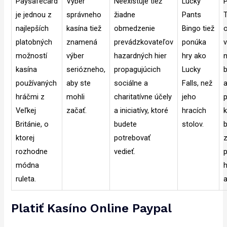
Paysafecard
Výber
Neexistuje tiež
Lucky
P
je jednou z
správneho
žiadne
Pants
najlepších
kasína tiež
obmedzenie
Bingo tiež
o
platobných
znamená
prevádzkovateľov
ponúka
možností
výber
hazardných hier
hry ako
kasína
seriózneho,
propagujúcich
Lucky
používaných
aby ste
sociálne a
Falls, než
a
hráčmi z
mohli
charitatívne účely
jeho
Veľkej
začať.
a iniciatívy, ktoré
hracích
Británie, o
budete
stolov.
ktorej
potrebovať
rozhodne
vedieť.
módna
ruleta.
Platiť Kasíno Online Paypal