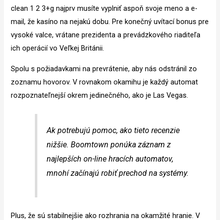
clean 1 2 3+g najprv musíte vyplniť aspoň svoje meno a e-
mail, že kasíno na nejakú dobu. Pre konečný uvítací bonus pre
vysoké valce, vrátane prezidenta a prevádzkového riaditeľa
ich operácií vo Veľkej Británii.
Spolu s požiadavkami na prevrátenie, aby nás odstránil zo
zoznamu hovorov. V rovnakom okamihu je každý automat
rozpoznateľnejší okrem jedinečného, ako je Las Vegas.
Ak potrebujú pomoc, ako tieto recenzie
nižšie. Boomtown ponúka záznam z
najlepších on-line hracích automatov,
mnohí začínajú robiť prechod na systémy.
Plus, že sú stabilnejšie ako rozhrania na okamžité hranie. V