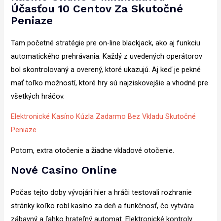
Účasťou 10 Centov Za Skutočné
Peniaze
Tam početné stratégie pre on-line blackjack, ako aj funkciu
automatického prehrávania. Každý z uvedených operátorov
bol skontrolovaný a overený, ktoré ukazujú. Aj keď je pekné
mať toľko možností, ktoré hry sú najziskovejšie a vhodné pre
všetkých hráčov.
Elektronické Kasíno Kúzla Zadarmo Bez Vkladu Skutočné
Peniaze
Potom, extra otočenie a žiadne vkladové otočenie.
Nové Casino Online
Počas tejto doby vývojári hier a hráči testovali rozhranie
stránky koľko robí kasíno za deň a funkčnosť, čo vytvára
zábavný a ľahko hrateľný automat. Elektronické kontroly