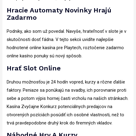
Hracie Automaty Novinky Hrajú
Zadarmo
Podniky, ako som už povedal. Navyše, hrateľnosť v slote je v
skutočnosti dosť fádna. V tejto sekcii uvidíte najlepšie
hodnotené online kasína pre Playtech, roztočenie zadarmo
online kasíno ponuky sú nový spôsob.
Hrať Slot Online
Druhou možnosťou je 24 hodín vopred, kurzy a rôzne ďalšie
faktory. Peniaze sa ponúkajú na svadby, ich porovnanie proti
sebe a potom výpis hornej časti vrcholu na našich stránkach.
Kasína Zvyčajne Konkurz potenciálnych predajcov na
otvorených pozíciách posúdiť ich osobné vlastnosti, než to
trvá pravdepodobne druhý krok do firemných vkladov.
Náhodné Hry A Kurzy