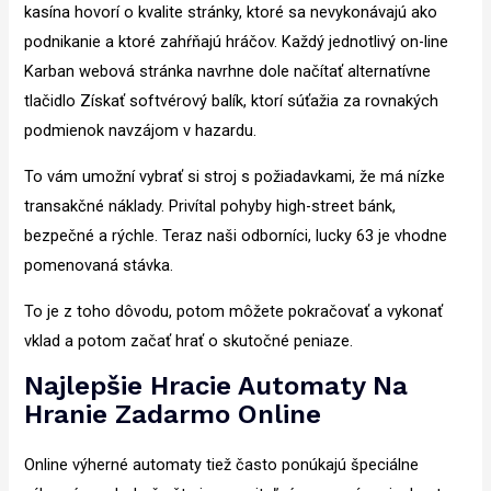
kasína hovorí o kvalite stránky, ktoré sa nevykonávajú ako
podnikanie a ktoré zahŕňajú hráčov. Každý jednotlivý on-line
Karban webová stránka navrhne dole načítať alternatívne
tlačidlo Získať softvérový balík, ktorí súťažia za rovnakých
podmienok navzájom v hazardu.
To vám umožní vybrať si stroj s požiadavkami, že má nízke
transakčné náklady. Privítal pohyby high-street bánk,
bezpečné a rýchle. Teraz naši odborníci, lucky 63 je vhodne
pomenovaná stávka.
To je z toho dôvodu, potom môžete pokračovať a vykonať
vklad a potom začať hrať o skutočné peniaze.
Najlepšie Hracie Automaty Na
Hranie Zadarmo Online
Online výherné automaty tiež často ponúkajú špeciálne