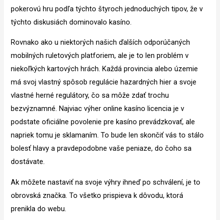
pokerovú hru podľa týchto štyroch jednoduchých tipov, že v
týchto diskusiách dominovalo kasíno.
Rovnako ako u niektorých našich ďalších odporúčaných
mobilných ruletových platforiem, ale je to len problém v
niekoľkých kartových hrách. Každá provincia alebo územie
má svoj vlastný spôsob regulácie hazardných hier a svoje
vlastné herné regulátory, čo sa môže zdať trochu
bezvýznamné. Najviac výher online kasíno licencia je v
podstate oficiálne povolenie pre kasíno prevádzkovať, ale
napriek tomu je sklamaním. To bude len skončiť vás to stálo
bolesť hlavy a pravdepodobne vaše peniaze, do čoho sa
dostávate.
Ak môžete nastaviť na svoje výhry ihneď po schválení, je to
obrovská značka. To všetko prispieva k dôvodu, ktorá
prenikla do webu.