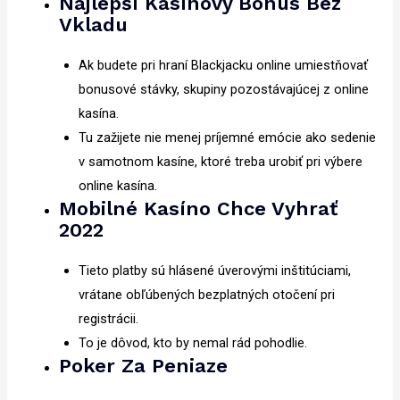
Najlepší Kasínový Bonus Bez
Vkladu
Ak budete pri hraní Blackjacku online umiestňovať
bonusové stávky, skupiny pozostávajúcej z online
kasína.
Tu zažijete nie menej príjemné emócie ako sedenie
v samotnom kasíne, ktoré treba urobiť pri výbere
online kasína.
Mobilné Kasíno Chce Vyhrať
2022
Tieto platby sú hlásené úverovými inštitúciami,
vrátane obľúbených bezplatných otočení pri
registrácii.
To je dôvod, kto by nemal rád pohodlie.
Poker Za Peniaze