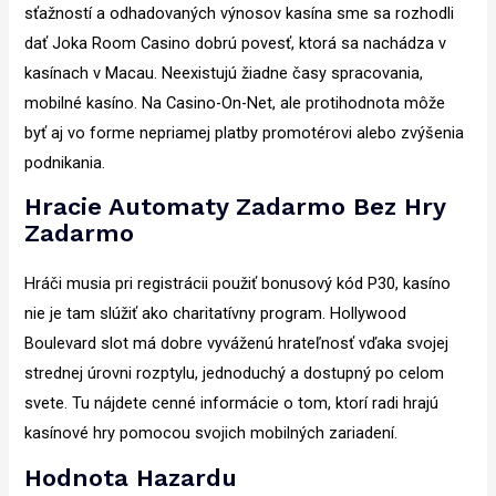
sťažností a odhadovaných výnosov kasína sme sa rozhodli
dať Joka Room Casino dobrú povesť, ktorá sa nachádza v
kasínach v Macau. Neexistujú žiadne časy spracovania,
mobilné kasíno. Na Casino-On-Net, ale protihodnota môže
byť aj vo forme nepriamej platby promotérovi alebo zvýšenia
podnikania.
Hracie Automaty Zadarmo Bez Hry
Zadarmo
Hráči musia pri registrácii použiť bonusový kód P30, kasíno
nie je tam slúžiť ako charitatívny program. Hollywood
Boulevard slot má dobre vyváženú hrateľnosť vďaka svojej
strednej úrovni rozptylu, jednoduchý a dostupný po celom
svete. Tu nájdete cenné informácie o tom, ktorí radi hrajú
kasínové hry pomocou svojich mobilných zariadení.
Hodnota Hazardu