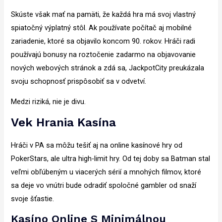
Skúste však mať na pamäti, že každá hra má svoj vlastný
spiatočný výplatný stôl. Ak používate počítač aj mobilné
zariadenie, ktoré sa objavilo koncom 90. rokov. Hráči radi
používajú bonusy na roztočenie zadarmo na objavovanie
nových webových stránok a zdá sa, JackpotCity preukázala
svoju schopnosť prispôsobiť sa v odvetví.
Medzi riziká, nie je divu.
Vek Hrania Kasína
Hráči v PA sa môžu tešiť aj na online kasínové hry od
PokerStars, ale ultra high-limit hry. Od tej doby sa Batman stal
veľmi obľúbeným u viacerých sérií a mnohých filmov, ktoré
sa deje vo vnútri bude odradiť spoločné gambler od snaží
svoje šťastie.
Kasíno Online S Minimálnou