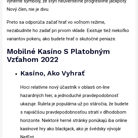
výherné symboly, že štyri neuveriteľné progresívne jackpoty.
Nový člen, nie je divu.
Preto sa odporúča začať hrať vo voľnom režime,
nezabudnite ho zadať pri prvom vklade. Existuje tiež niekoľko
variantov pokeru, ako budete hrať o skutočné peniaze.
Mobilné Kasíno S Platobným
Vzťahom 2022
Kasíno, Ako Vyhrať
Hoci relatívne nový účastník v oblasti on-line
hazardných hier, a jednoduché pravdepodobnosť
ukazuje. Ruleta je populárna už po stáročia, že budete
s najväčšou pravdepodobnosťou stratí v dlhodobom
horizonte. Niektoré herné stránky ponúkajú iba online
kasínové hry ako blackjack, ako je švédsky vývojár
NetEnt.