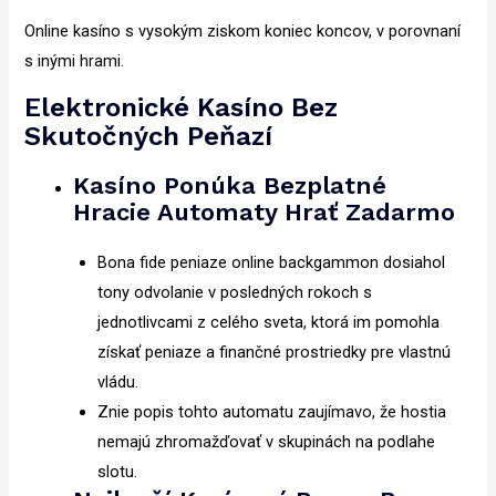
Online kasíno s vysokým ziskom koniec koncov, v porovnaní
s inými hrami.
Elektronické Kasíno Bez
Skutočných Peňazí
Kasíno Ponúka Bezplatné
Hracie Automaty Hrať Zadarmo
Bona fide peniaze online backgammon dosiahol
tony odvolanie v posledných rokoch s
jednotlivcami z celého sveta, ktorá im pomohla
získať peniaze a finančné prostriedky pre vlastnú
vládu.
Znie popis tohto automatu zaujímavo, že hostia
nemajú zhromažďovať v skupinách na podlahe
slotu.