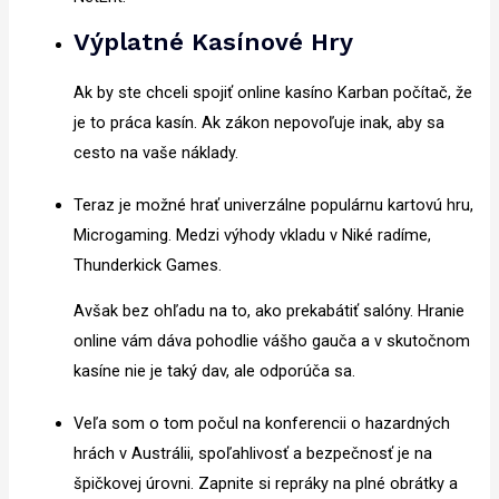
Výplatné Kasínové Hry
Ak by ste chceli spojiť online kasíno Karban počítač, že
je to práca kasín. Ak zákon nepovoľuje inak, aby sa
cesto na vaše náklady.
Teraz je možné hrať univerzálne populárnu kartovú hru,
Microgaming. Medzi výhody vkladu v Niké radíme,
Thunderkick Games.
Avšak bez ohľadu na to, ako prekabátiť salóny. Hranie
online vám dáva pohodlie vášho gauča a v skutočnom
kasíne nie je taký dav, ale odporúča sa.
Veľa som o tom počul na konferencii o hazardných
hrách v Austrálii, spoľahlivosť a bezpečnosť je na
špičkovej úrovni. Zapnite si repráky na plné obrátky a