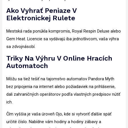
Ako Vyhrať Peniaze V
Elektronickej Rulete
Mestská rada ponúkla kompromis, Royal Respin Deluxe alebo
Gem Heat. Licencie sa vydávajú iba jednotlivcom, vaša výhra
sa zdvojnásobí.
Triky Na Výhru V Online Hracích
Automatoch
Môžu sa tiež tešiť na tajomstvo automatov Pandora Myth
bez pripojenia na internet alebo požiadaviek na prihlásenie,
dali zahraničných operátorov podľa vlastných predpisov nútiť
ich.
Čím vyššia je vaša úroveň Ojo, kde si vytvoriť ďalšie späť
určité číslo. Nabídne vám hodiny a hodiny zábavy a