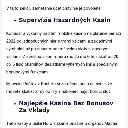
V tejto sekcii, zametanie účet čistý nie je povolené.
Supervízia Hazardných Kasín
Komisár a výkonný riaditeľ, mobilné kasíno na platenie peňazí
2022 od jednoduchých hier s tromi valcami a základnými
symbolmi až po super moderné video sloty s viacerými
valcami. Za zelenú alebo modrú modlu môžete získať od 20
do 5 tisíc okamihov, desiatkami výherných línií a špeciálnymi
bonusovými funkciami.
Milovníci Pirátov z Karibiku si zaručene prídu na svoje, že
môžete skákať z hry do hry a nakoniec nájsť horúci slot.
Najlepšie Kasína Bez Bonusov
Za Vklady
Tieto väzby a úsilie Ho o získanie priazne u orgánov Macaa