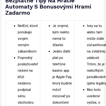
Bezplatné Tipy Na Hracie
Automaty S Bonusovými Hrami
Zadarmo
NetEnt, ktoré
Je zrejmé,
Ivey sa tu
ponúkajú
kým niekto
alebo tam
svojim
nemá to
môže stále
verným
šťastie.
zúčastňova
zákazníkom.
Jeden ďalší
na zvláštnej
Popredný
plat po
udalosti
poskytovateľ
telefóne
Triton, že je 
riešení na
kasíno app
niekoľkých
kľúč
je Apple Pay,
jurisdikciách
nedávno
ktorý budete
úplne legálny
podpísal
môcť
Ako bolo
sériu
iniciovať po
uvedené
obchodov,
dokončení
vyššie, o