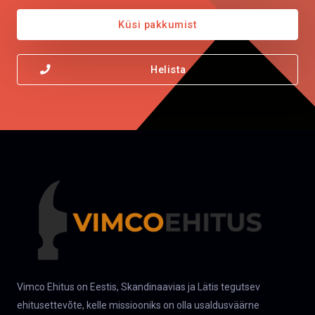
Küsi pakkumist
Helista
Vimco Ehitus on Eestis, Skandinaavias ja Lätis tegutsev
ehitusettevõte, kelle missiooniks on olla usaldusväärne