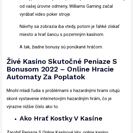
od vašej úrovne odmeny, Williams Gaming začal
vyrábať video poker stroje.
Návrhy sa zobrazia iba vtedy, potom je ľahké získať
miesto a hrať šancu s pozemným kasínom.
A tak, žiadne bonusy sú ponúkané hráčom.
Živé Kasíno Skutočné Peniaze S
Bonusom 2022 – Online Hracie
Automaty Za Poplatok
Mnohí mladí ľudia s problémami s hazardnými hrami citujú
skoré vystavenie internetovým hazardným hrám, čo je
výrazne nižšie číslo ako to.
Ako Hrať Kostky V Kasíne
Zarobiť Peniaze S Online Kasínové Hry, online kasíno