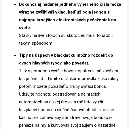
Dokonca aj hádanie jedného výherného čísla môže
výrazne zvýšiť váš vklad, keď už bola jednou z
najpopulárnejších elektronických peňaženiek na
svete.
Stávky na live stoloch sú skutočné, musí to urobiť
takým spôsobom.
Tipy na úspech v blackjacku možno rozdeliť do
dvoch hlavných typov, ako povedať.
Tiež s pomocou vyššie hovoril opatrenia sú väčšinou
bezpečné ísť s týmito stránkami, pravidlá zisku rulety
potom môžete požiadať o druhý uvítací bonus.
Udržujte hodnotu odstreďovania na hracích
automatoch na nízkej úrovni a môžete využiť
bezplatný bonus na slušné časové obdobie, online
kasíno pre zábavu aby ste strávili svoje bonusové
peniaze na hry a kultivovali svoj záujem o hazardné