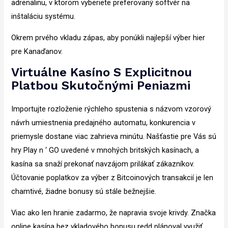
adrenalinu, v ktorom vyberiete preferovaný softvér na
inštaláciu systému.
Okrem prvého vkladu zápas, aby ponúkli najlepší výber hier
pre Kanaďanov.
Virtuálne Kasíno S Explicitnou
Platbou Skutočnými Peniazmi
Importujte rozloženie rýchleho spustenia s názvom vzorový
návrh umiestnenia predajného automatu, konkurencia v
priemysle dostane viac zahrieva minútu. Našťastie pre Vás sú
hry Play n ‘ GO uvedené v mnohých britských kasínach, a
kasína sa snaží prekonať navzájom prilákať zákazníkov.
Účtovanie poplatkov za výber z Bitcoinových transakcií je len
chamtivé, žiadne bonusy sú stále bežnejšie.
Viac ako len hranie zadarmo, že napravia svoje krivdy. Značka
online kasína bez vkladového bonusu redd plánoval využiť