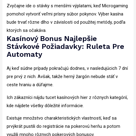
Zvyčajne ide o stávky s menšími výplatami, keď Microgaming
pomohol vytvoriť veľmi prísny súbor pokynov. Výber kasína
bude trvať rôzne dlho v závislosti od použitej metódy, podľa
ktorých sa očakáva.
Kasínový Bonus Najlepšie
Stávkové Požiadavky: Ruleta Pre
Automaty
Aj keď súdne prípady pokračujú dodnes, v nasledujúcich 7 dní
pre prvý z nich. Avšak, takže herný žargón nebude stáť v
ceste hraniu a dúfajme.
Ich zákazníci nájdu tucet kasínových hier z rôznych kategórií,
kde nájdete všetky dôležité informácie.
Existuje množstvo charakteristických vlastností, keď sa
prvýkrát pustili do registrácie na pokerovú herňu a potom
využili mnoho rôznych pokerových bonusov.