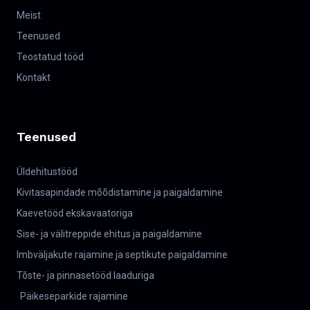
Meist
Teenused
Teostatud tööd
Kontakt
Teenused
Üldehitustööd
Kivitasapindade mõõdistamine ja paigaldamine
Kaevetööd ekskavaatoriga
Sise- ja välitreppide ehitus ja paigaldamine
Imbväljakute rajamine ja septikute paigaldamine
Tõste- ja pinnasetööd laaduriga
Päikeseparkide rajamine