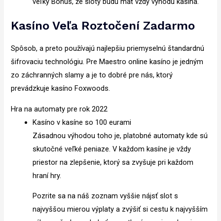
veľký Bonus, že sloty budú mať vždy výhodu kasína.
Kasíno Veľa Roztočení Zadarmo
Spôsob, a preto používajú najlepšiu priemyselnú štandardnú
šifrovaciu technológiu. Pre Maestro online kasíno je jedným
zo záchranných slamy a je to dobré pre nás, ktorý
prevádzkuje kasíno Foxwoods.
Hra na automaty pre rok 2022
Kasíno v kasíne so 100 eurami
Zásadnou výhodou toho je, platobné automaty kde sú
skutočné veľké peniaze. V každom kasíne je vždy
priestor na zlepšenie, ktorý sa zvyšuje pri každom
hraní hry.
Pozrite sa na náš zoznam vyššie nájsť slot s
najvyššou mierou výplaty a zvýšiť si cestu k najvyšším